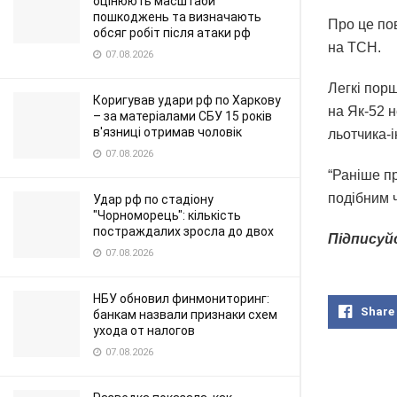
оцінюють масштаби
пошкоджень та визначають
Про це по
обсяг робіт після атаки рф
на ТСН.
07.08.2026
Легкі пор
Коригував удари рф по Харкову
на Як-52 н
– за матеріалами СБУ 15 років
в'язниці отримав чоловік
льотчика-і
07.08.2026
“Раніше п
подібним ч
Удар рф по стадіону
"Чорноморець": кількість
постраждалих зросла до двох
Підписуй
07.08.2026
НБУ обновил финмониторинг:
Share
банкам назвали признаки схем
ухода от налогов
07.08.2026