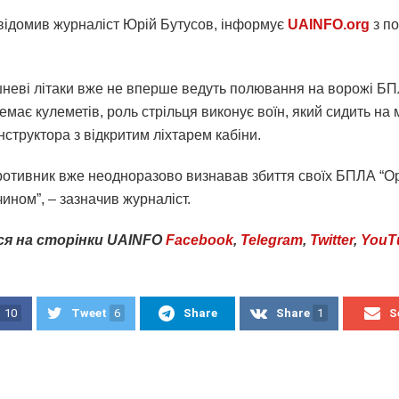
відомив журналіст Юрій Бутусов, інформує
UAINFO.org
з п
шневі літаки вже не вперше ведуть полювання на ворожі БП
емає кулеметів, роль стрільця виконує воїн, який сидить на м
нструктора з відкритим ліхтарем кабіни.
ротивник вже неодноразово визнавав збиття своїх БПЛА “Ор
ином”, – зазначив журналіст.
ся на сторінки UAINFO
Facebook
,
Telegram
,
Twitter
,
YouT
10
Tweet
6
Share
Share
1
S