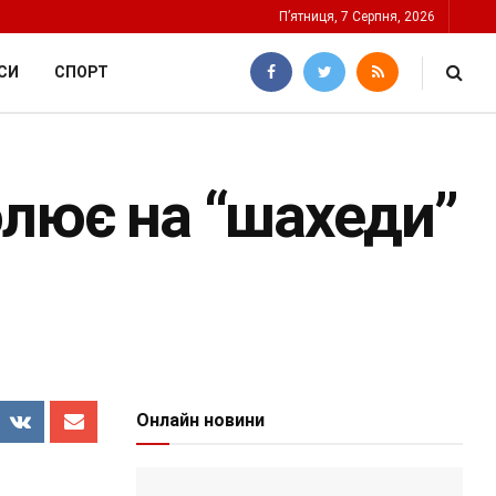
П’ятниця, 7 Серпня, 2026
СИ
СПОРТ
олює на “шахеди”
Онлайн новини