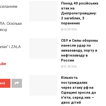
Понад 40 російських
осиланням
атак на
Дніпропетровщину:
2 загиблих, 3
поранених
ЛА. Оскільки
ісці
03.08.2026
СБУ и Силы обороны
нанесли удар по
лан” і ZALA
авиазаводу, порту и
нефтезаводу в
России
ube
01.08.2026
Кількість
постраждалих
end
через атаку рф на
Одещині зросла до
п'яти, серед них –
двоє дітей