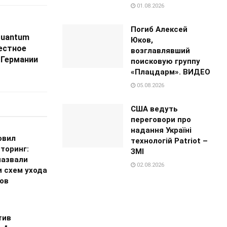
01.08.2026
Погиб Алексей
Quantum
Юков,
естное
возглавлявший
 Германии
поисковую группу
«Плацдарм». ВИДЕО
05.08.2026
США ведуть
переговори про
надання Україні
овил
технологій Patriot –
торинг:
ЗМІ
назвали
02.08.2026
и схем ухода
гов
тив