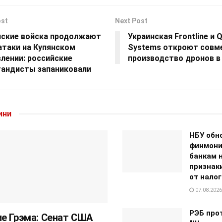
ost
Next Post
нские войска продолжают
Украинская Frontline и 
атаки на Купянском
Systems откроют совм
лении: российские
производство дронов в
гандисты запаниковали
ини
НБУ обн
финмони
банкам 
признак
от нало
07.08.2026
РЭБ про
е Грэма: Сенат США