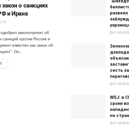
“Шахедо
 закон о санкциях
баллист
РФ и Ирана
развеял
заблужд
0
украинц
одобрил законопроект об
07.08.2026
и санкций против России и
умент известен как закон об
Зеленск
кциях". Он...
доклада
объясни
застави
RE
сесть за
перегов
07.08.2026
WSJ: в 
сроки в
нападен
на стра
07.08.2026