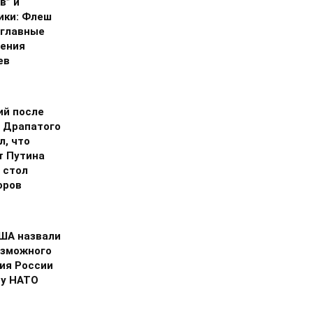
в” и
ики: Флеш
 главные
ения
ев
ий после
 Драпатого
л, что
т Путина
 стол
оров
США назвали
озможного
ия России
ну НАТО