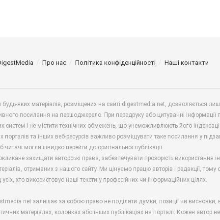
DigestMedia
Про нас
Політика конфіденційності
Наші контакти
будь-яких матеріалів, розміщених на сайті digestmedia.net, дозволяється ли
ивного посилання на першоджерело. При передруку або цитуванні інформації 
х систем і не містити технічних обмежень, що унеможливлюють його індексаці
х порталів та інших веб-ресурсів важливо розміщувати таке посилання у підз
б читачі могли швидко перейти до оригінальної публікації.
окликане захищати авторські права, забезпечувати прозорість використання і
еріалів, отриманих з нашого сайту. Ми цінуємо працю авторів і редакції, тому
 усіх, хто використовує наші тексти у професійних чи інформаційних цілях.
stmedia.net залишає за собою право не поділяти думки, позиції чи висновки, 
ітичних матеріалах, колонках або інших публікаціях на порталі. Кожен автор н