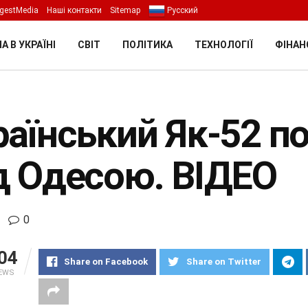
gestMedia
Наші контакти
Sitemap
Русский
А В УКРАЇНІ
СВІТ
ПОЛІТИКА
ТЕХНОЛОГІЇ
ФІНАН
раїнський Як-52 п
д Одесою. ВІДЕО
0
04
Share on Facebook
Share on Twitter
IEWS