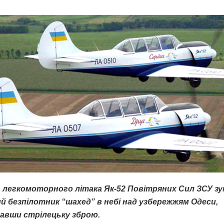
 легкомоторного літака Як-52 Повітряних Сил ЗСУ зу
ий безпілотник “шахед” в небі над узбережжям Одеси,
авши стрілецьку зброю.