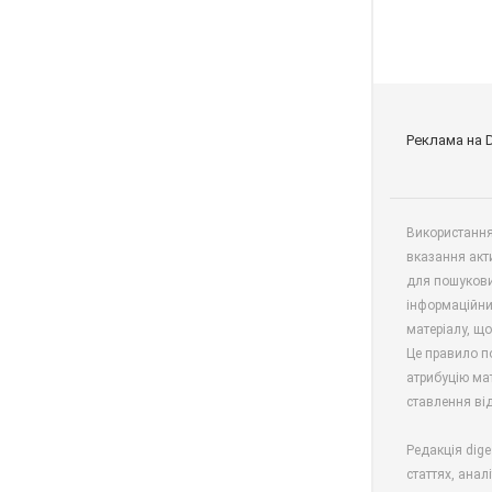
Реклама на 
Використання 
вказання акт
для пошукови
інформаційни
матеріалу, що
Це правило п
атрибуцію мат
ставлення від
Редакція dige
статтях, анал