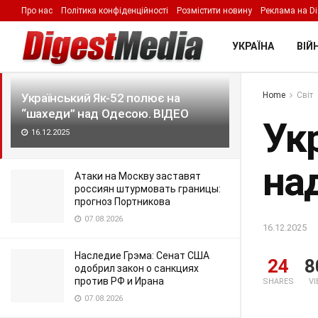
Про нас
Політика конфіденційності
Розмістити новину
Реклама на Di
LATEST
TRENDING
Filter
УКРАЇНА
ВІЙН
Home
Світ
Український Як-52 полює на
“шахеди” над Одесою. ВІДЕО
Ук
16.12.2025
на
Атаки на Москву заставят
россиян штурмовать границы:
прогноз Портникова
07.08.2026
16.12.2025
Наследие Грэма: Сенат США
24
8
одобрил закон о санкциях
против РФ и Ирана
SHARES
V
07.08.2026