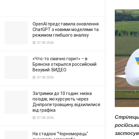
OpenAI представила оновлення
ChatGPT з новими моделями та
режимом глибшого аналізу
07.08.2026
«Что-то смачно горит» – в
Брянске открылся российский
Везувий. ВИДЕО
07.08.2026
Затримки до 10 годин: низка
поїздів, які курсують через
Дніпропетровщину, відхилилися
від графіка
Стрілець
07.08.2026
російськ
застосув
На стадіоні "Чорноморець"