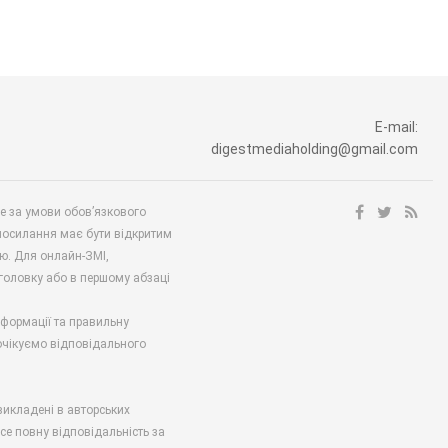
E-mail:
digestmediaholding@gmail.com
ше за умови обов’язкового
посилання має бути відкритим
ю. Для онлайн-ЗМІ,
аголовку або в першому абзаці
нформації та правильну
 очікуємо відповідального
викладені в авторських
есе повну відповідальність за