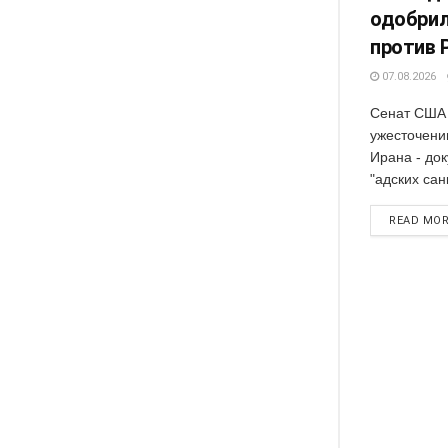
одобрил
против 
07.08.2026
Сенат США 
ужесточени
Ирана - док
"адских сан
READ MO