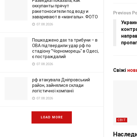
Разведка показала, как
оккупанты прячут
ракетоносители под воду и
Previous P
заваривают в «мангалы». ФОТО
Украи
07.08.2026
контр
направ
Пошкоджено дах та трибуни – в
пропа
ОВА підтвердили удар рф по
стадіону "Чорноморець" в Одесі,
є постраждалий
07.08.2026
Свіжі
нов
рф атакувала Дніпровський
район, зайнялися склади
логістичної компанії
07.08.2026
LOAD MORE
СВІТ
Наследи