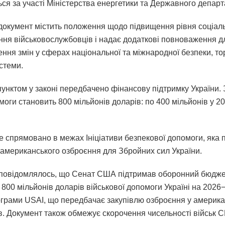
ься за участі Міністерства енергетики та Державного департ
 документ містить положення щодо підвищення рівня соціал
ння військовослужбовців і надає додаткові повноваження д
ня змін у сферах національної та міжнародної безпеки, тор
стеми.
унктом у законі передбачено фінансову підтримку України.
оги становить 800 мільйонів доларів: по 400 мільйонів у 2
е спрямовано в межах Ініціативи безпекової допомоги, яка
 американського озброєння для Збройних сил України.
 повідомлялось, що Сенат США підтримав оборонний бюджет
800 мільйонів доларів військової допомоги Україні на 2026
грами USAI, що передбачає закупівлю озброєння у америка
в. Документ також обмежує скорочення чисельності військ 