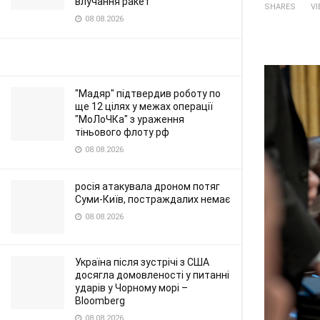
влучання ракет
SHARES
V
08.08.2026
"Мадяр" підтвердив роботу по
ще 12 цілях у межах операції
"МоЛоЧКа" з ураження
тіньового флоту рф
08.08.2026
росія атакувала дроном потяг
Суми-Київ, постраждалих немає
08.08.2026
Україна після зустрічі з США
досягла домовленості у питанні
ударів у Чорному морі –
Bloomberg
08.08.2026