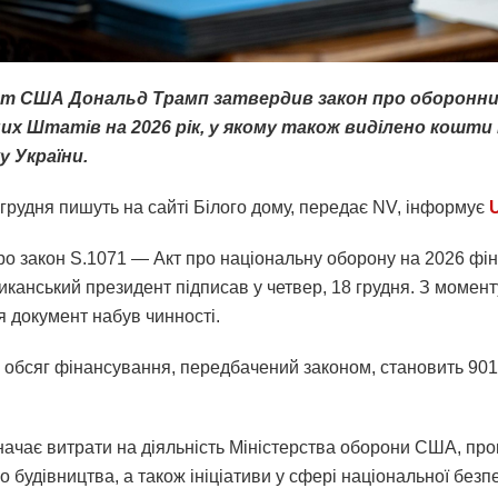
т США Дональд Трамп затвердив закон про оборонн
их Штатів на 2026 рік, у якому також виділено кошти
у України.
 грудня пишуть на сайті Білого дому, передає NV, інформує
ро закон S.1071 — Акт про національну оборону на 2026 фін
иканський президент підписав у четвер, 18 грудня. З момент
я документ набув чинності.
 обсяг фінансування, передбачений законом, становить 901
начає витрати на діяльність Міністерства оборони США, пр
о будівництва, а також ініціативи у сфері національної безпе