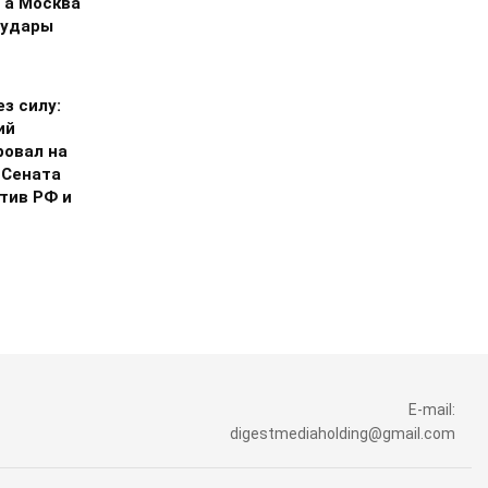
 а Москва
 удары
з силу:
ий
ровал на
 Сената
тив РФ и
E-mail:
digestmediaholding@gmail.com