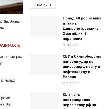
READ MORE
Понад 40 російських
ий бюджет
атак на
 на
Дніпропетровщину:
2 загиблих, 3
поранених
UAINFO.org
.
03.08.2026
СБУ и Силы обороны
ансовий рік,
нанесли удар по
у
авиазаводу, порту и
нефтезаводу в
России
 мільярд
01.08.2026
Кількість
ограми
постраждалих
ки, які
через атаку рф на