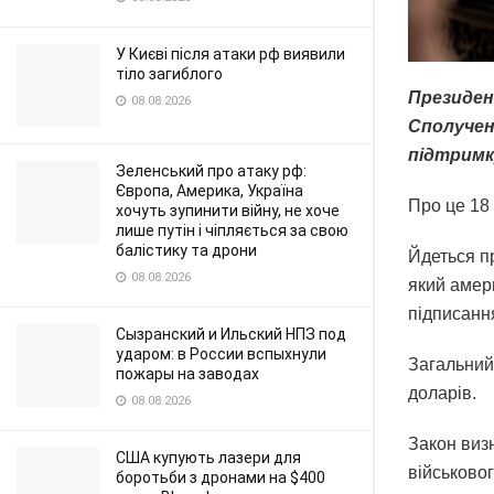
У Києві після атаки рф виявили
тіло загиблого
Президен
08.08.2026
Сполучен
підтримк
Зеленський про атаку рф:
Європа, Америка, Україна
Про це 18
хочуть зупинити війну, не хоче
лише путін і чіпляється за свою
балістику та дрони
Йдеться п
08.08.2026
який амер
підписанн
Сызранский и Ильский НПЗ под
ударом: в России вспыхнули
Загальний
пожары на заводах
доларів.
08.08.2026
Закон виз
США купують лазери для
військовог
боротьби з дронами на $400