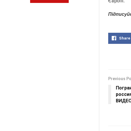
Європі.
Підписуй
Share
Previous P
Погран
россия
ВИДЕ