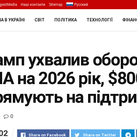
gestMedia
Наші контакти
Sitemap
Русский
А В УКРАЇНІ
СВІТ
ПОЛІТИКА
ТЕХНОЛОГІЇ
ФІНАН
амп ухвалив обор
А на 2026 рік, $8
рямують на підтри
0
02
Share on Facebook
Share on Twitter