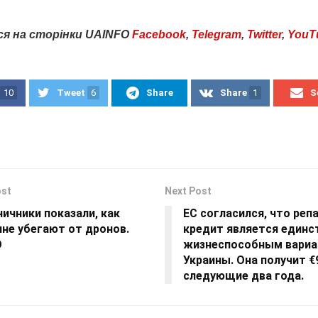
ся
на
сторінки
UAINFO
Facebook
,
Telegram
,
Twitter
,
YouT
10
Tweet
6
Share
Share
1
S
ost
Next Post
ичники показали, как
ЕС согласился, что ре
не убегают от дронов.
кредит является един
О
жизнеспособным вариа
Украины. Она получит €
следующие два года.