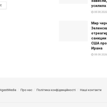
зависли,
усилила
RE
08.08.2026
Мир чере
Зеленск
отреаги
санкции
США про
Ирана
08.08.2026
DigestMedia
Про нас
Політика конфіденційності
Наші контакти