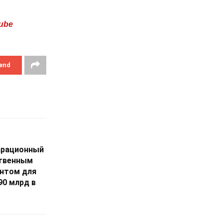
ube
end
парационный
ственным
нтом для
90 млрд в