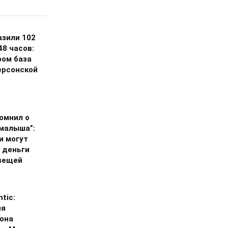
азили 102
48 часов:
ром база
ерсонской
омнил о
 малыша”:
и могут
 деньги
вещей
ntic:
ия
она