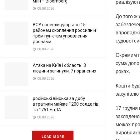
млн – Bloomberg
реалізуют
08.08.2026
До того ж
забезпече
ВСУ нанесли удары по 15
районам скопления россиян и
впроваджен
трём пунктам управления
судової си
дронами
08.08.2026
Окремим п
сума допом
Атака на Київ і область: 3
людини загинули, 7 поранених
роках.
08.08.2026
Кошти буд
закупівлю
російські війська за добу
втратили майже 1200 солдатів
17 грудня
та 1751 БпЛА
закладено 
08.08.2026
межах про
виробникі
LOAD MORE