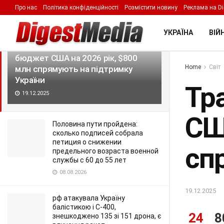
Про нас
Політика конфіденційності
Розмістити новину
Реклама на Di
LATEST
TRENDING
Filter
УКРАЇНА
ВІЙН
Трамп ухвалив оборонний
бюджет США на 2026 рік, $800
Home
Світ
млн спрямують на підтримку
України
Тр
19.12.2025
СШ
Половина пути пройдена:
сколько подписей собрала
петиция о снижении
сп
предельного возраста военной
службы с 60 до 55 лет
08.08.2026
19.12.2025
рф атакувала Україну
балістикою і С-400,
24
8
знешкоджено 135 зі 151 дрона, є