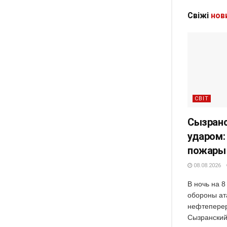
Свіжі
нов
СВІТ
Сызранс
ударом:
пожары 
08.08.2026
В ночь на 
обороны ат
нефтеперер
Сызранский