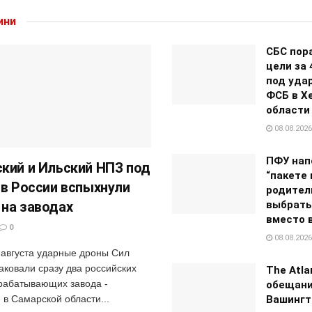
ини
СБС пор
цели за 
под уда
ФСБ в Х
области
08.08.2026
ПФУ нап
кий и Ильский НПЗ под
“пакете
 в России вспыхнули
родител
на заводах
выбрать
вместо 
0
08.08.2026
8 августа ударные дроны Сил
аковали сразу два российских
The Atla
абатывающих завода -
обещан
 в Самарской области...
Вашингт