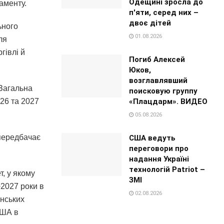
Одещині зросла до
аменту.
п'яти, серед них –
двоє дітей
ьного
01.08.2026
ля
гівлі й
Погиб Алексей
Юков,
возглавлявший
 Загальна
поисковую группу
«Плацдарм». ВИДЕО
026 та 2027
05.08.2026
 передбачає
США ведуть
переговори про
надання Україні
технологій Patriot –
, у якому
ЗМІ
−2027 роки в
02.08.2026
нських
США в