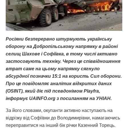
Росіяни безперервно штурмують українську
оборону на Добропільському напрямку в районі
селищ Шахове і Софіївка, в тому числі активно
застосовують техніку. Через це співвідношення
втрат саме на цьому напрямку сягнуло
абсурдної позначки 15:1 на користь Сил оборони.
Про це повідомляє аналітик відкритих даних
(OSINT), який діє під псевдонімом Playfra,
інформує UAINFO.org з посиланням на УНІАН.
За його словами, окупанти активно наступають на
відрізку від Софіївки до Володимирівки, намагаючись
переправитися на інший бік річки Казенний Торець.