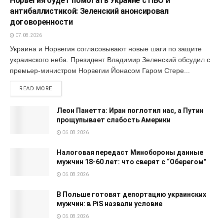
Норвегия будет помогать Украине с ПВО и
антибаллистикой: Зеленский анонсировал
договоренности
07.08.2026
Украина и Норвегия согласовывают новые шаги по защите
украинского неба. Президент Владимир Зеленский обсудил с
премьер-министром Норвегии Йонасом Гаром Стере...
READ MORE
Леон Панетта: Иран поглотил нас, а Путин
прощупывает слабость Америки
06.08.2026
Налоговая передаст Минобороны данные
мужчин 18-60 лет: что сверят с “Оберегом”
06.08.2026
В Польше готовят депортацию украинских
мужчин: в PiS назвали условие
06.08.2026