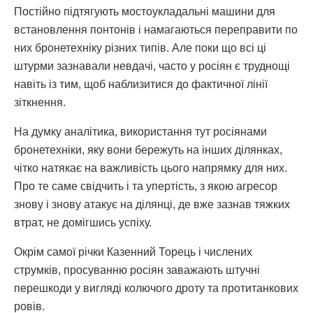
Постійно підтягують мостоукладальні машини для
встановлення понтонів і намагаються переправити по
них бронетехніку різних типів. Але поки що всі ці
штурми зазнавали невдачі, часто у росіян є труднощі
навіть із тим, щоб наблизитися до фактичної лінії
зіткнення.
На думку аналітика, використання тут росіянами
бронетехніки, яку вони бережуть на інших ділянках,
чітко натякає на важливість цього напрямку для них.
Про те саме свідчить і та упертість, з якою агресор
знову і знову атакує на ділянці, де вже зазнав тяжких
втрат, не домігшись успіху.
Окрім самої річки Казенний Торець і числених
струмків, просуванню росіян заважають штучні
перешкоди у вигляді колючого дроту та протитанкових
ровів.