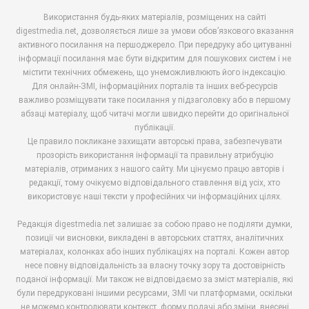
Використання будь-яких матеріалів, розміщених на сайті
digestmedia.net, дозволяється лише за умови обов’язкового вказання
активного посилання на першоджерело. При передруку або цитуванні
інформації посилання має бути відкритим для пошукових систем і не
містити технічних обмежень, що унеможливлюють його індексацію.
Для онлайн-ЗМІ, інформаційних порталів та інших веб-ресурсів
важливо розміщувати таке посилання у підзаголовку або в першому
абзаці матеріалу, щоб читачі могли швидко перейти до оригінальної
публікації.
Це правило покликане захищати авторські права, забезпечувати
прозорість використання інформації та правильну атрибуцію
матеріалів, отриманих з нашого сайту. Ми цінуємо працю авторів і
редакції, тому очікуємо відповідального ставлення від усіх, хто
використовує наші тексти у професійних чи інформаційних цілях.
Редакція digestmedia.net залишає за собою право не поділяти думки,
позиції чи висновки, викладені в авторських статтях, аналітичних
матеріалах, колонках або інших публікаціях на порталі. Кожен автор
несе повну відповідальність за власну точку зору та достовірність
поданої інформації. Ми також не відповідаємо за зміст матеріалів, які
були передруковані іншими ресурсами, ЗМІ чи платформами, оскільки
не можемо контролювати контекст, форму подачі або зміни, внесені