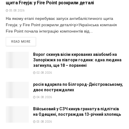
щита Freyja: у Fire Point розкрили деталі
05.08.2026
На якому етапі перебуває запуск антибалістичного щита
Freyja: у Fire Point розкрили деталі<p>Українська компанія
Fire Point почала інтеграцію компонентів від...
READ MORE
Ворог скинув вісім керованих авіабомб на
Запоріжжя за півтори години: одна людина
загинула, ще 18 – поранені
02.08.2026
росія вдарила по Білгород-Дністровському,
двоє постраждалих
04.08.2026
Військовий у СЗЧ кинув гранату в підлітків
на Одещині, постраждав 13-річний хлопець
03.08.2026