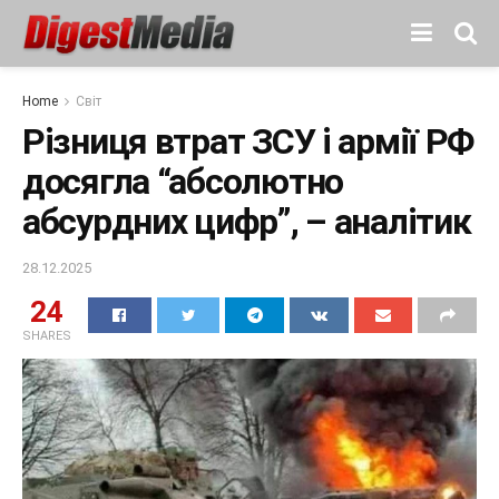
Home
Світ
Різниця втрат ЗСУ і армії РФ
досягла “абсолютно
абсурдних цифр”, – аналітик
28.12.2025
24
SHARES