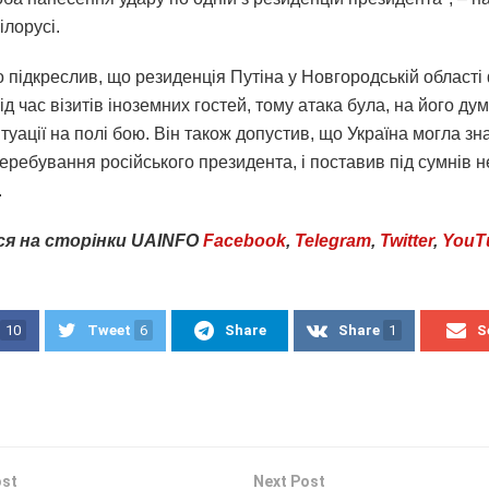
ілорусі.
 підкреслив, що резиденція Путіна у Новгородській області
д час візитів іноземних гостей, тому атака була, на його дум
туації на полі бою. Він також допустив, що Україна могла зн
ребування російського президента, і поставив під сумнів н
.
ся
на
сторінки
UAINFO
Facebook
,
Telegram
,
Twitter
,
YouT
10
Tweet
6
Share
Share
1
S
ost
Next Post