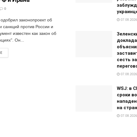
заблужд
0
украинц
одобрил законопроект об
07.08.2026
и санкций против России и
умент известен как закон об
Зеленск
кциях". Он...
доклада
объясни
застави
RE
сесть за
перегов
07.08.2026
WSJ: в 
сроки в
нападен
на стра
07.08.2026