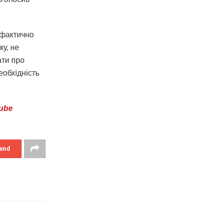
 фактично
ку, не
ати про
еобхідність
ube
end