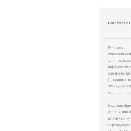
Реклама на 
Використання 
вказання акт
для пошукови
інформаційни
матеріалу, що
Це правило п
атрибуцію мат
ставлення від
Редакція dige
статтях, анал
власну точку 
передрукован