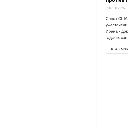
07.08.2026
Сенат США 
ужесточени
Ирана - док
"адских сан
READ MO