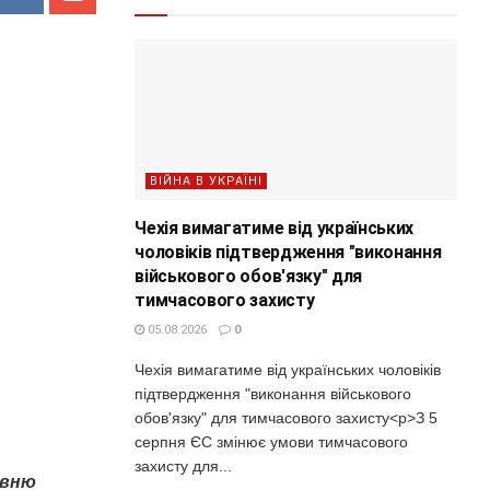
ВІЙНА В УКРАЇНІ
Чехія вимагатиме від українських
чоловіків підтвердження "виконання
військового обов'язку" для
тимчасового захисту
05.08.2026
0
Чехія вимагатиме від українських чоловіків
підтвердження "виконання військового
обов'язку" для тимчасового захисту<p>З 5
серпня ЄС змінює умови тимчасового
захисту для...
авню