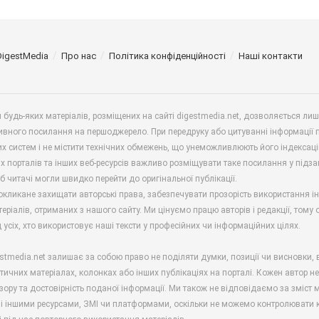
DigestMedia
Про нас
Політика конфіденційності
Наші контакти
будь-яких матеріалів, розміщених на сайті digestmedia.net, дозволяється ли
ивного посилання на першоджерело. При передруку або цитуванні інформації 
х систем і не містити технічних обмежень, що унеможливлюють його індексаці
х порталів та інших веб-ресурсів важливо розміщувати таке посилання у підз
б читачі могли швидко перейти до оригінальної публікації.
окликане захищати авторські права, забезпечувати прозорість використання і
еріалів, отриманих з нашого сайту. Ми цінуємо працю авторів і редакції, тому
 усіх, хто використовує наші тексти у професійних чи інформаційних цілях.
stmedia.net залишає за собою право не поділяти думки, позиції чи висновки, 
ітичних матеріалах, колонках або інших публікаціях на порталі. Кожен автор н
зору та достовірність поданої інформації. Ми також не відповідаємо за зміст м
і іншими ресурсами, ЗМІ чи платформами, оскільки не можемо контролювати к