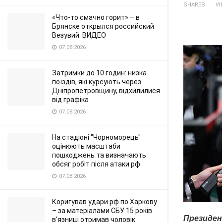
SHARES
V
«Что-то смачно горит» – в
Брянске открылся российский
Везувий. ВИДЕО
07.08.2026
Затримки до 10 годин: низка
поїздів, які курсують через
Дніпропетровщину, відхилилися
від графіка
07.08.2026
На стадіоні "Чорноморець"
оцінюють масштаби
пошкоджень та визначають
обсяг робіт після атаки рф
07.08.2026
Коригував удари рф по Харкову
– за матеріалами СБУ 15 років
Президен
в'язниці отримав чоловік