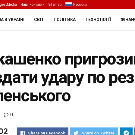
gestMedia
Наші контакти
Sitemap
Русский
А В УКРАЇНІ
СВІТ
ПОЛІТИКА
ТЕХНОЛОГІЇ
ФІНАН
кашенко пригрози
дати удару по рез
ленського
0
02
Share on Facebook
Share on Twitter