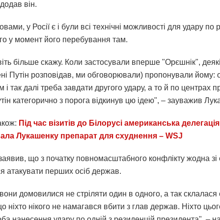
 додав він.
овами, у Росії є і були всі технічні можливості для удару по 
го у момент його перебування там.
іть більше скажу. Коли застосували вперше "Орєшнік", деякі
ені Путін розповідав, ми обговорювали) пропонували йому: 
 і так далі треба завдати другого удару, а то й по центрах 
тін категорично з порога відкинув цю ідею", – зауважив Лук
акож:
Під час візитів до Білорусі американська делегація
ала Лукашенку препарат для схуднення – WSJ
заявив, що з початку повномасштабного конфлікту жодна зі 
я атакувати перших осіб держав.
вони домовилися не стріляти один в одного, а так склалася 
 що ніхто нікого не намагався вбити з глав держав. Ніхто цьог
оба нанесення удару по одній з резиденцій президента", – н