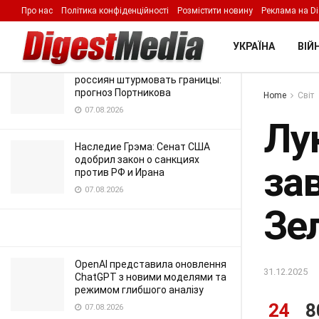
резиденції Зеленського
Про нас
Політика конфіденційності
Розмістити новину
Реклама на Di
LATEST
TRENDING
Filter
31.12.2025
УКРАЇНА
ВІЙН
Атаки на Москву заставят
россиян штурмовать границы:
прогноз Портникова
Home
Світ
07.08.2026
Лу
Наследие Грэма: Сенат США
одобрил закон о санкциях
зав
против РФ и Ирана
07.08.2026
Зе
OpenAI представила оновлення
31.12.2025
ChatGPT з новими моделями та
режимом глибшого аналізу
24
8
07.08.2026