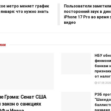
кое метро меняет график
Пользователи заметил
 января: что нужно знать
посторонний звук в ди
iPhone 17 Pro во время 
видео
ини
НБУ обн
финмони
банкам 
признак
от нало
07.08.2026
РЭБ про
е Грэма: Сенат США
“Шахедо
 закон о санкциях
баллист
РФ и Ирана
развеял