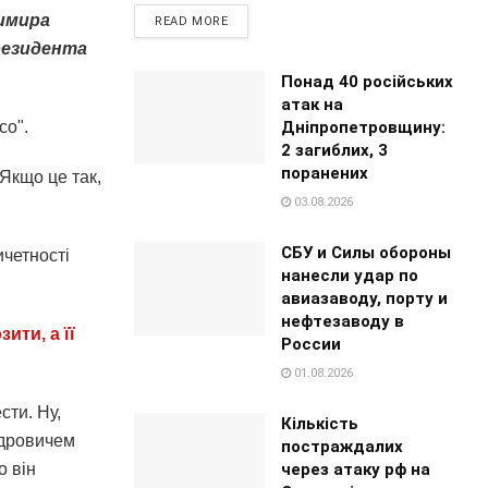
димира
READ MORE
президента
Понад 40 російських
атак на
Дніпропетровщину:
со".
2 загиблих, 3
поранених
Якщо це так,
03.08.2026
СБУ и Силы обороны
четності
нанесли удар по
авиазаводу, порту и
нефтезаводу в
ити, а її
России
01.08.2026
сти. Ну,
Кількість
ндровичем
постраждалих
через атаку рф на
о він