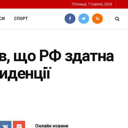
П’ятниця, 7 Серпня, 2026
СИ
СПОРТ
в, що РФ здатна
иденції
Онлайн новини