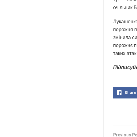
очільник Б
Лукашенко
порожня пі
змінила си
порожнє пе
таких атак
Підписуй
Share
Previous P