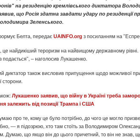
ронів" на резиденцію кремлівського диктатора Воло
аявив, що Росія здатна завдати удару по резиденції 
Володимира Зеленського.
формує Белта, передає
UAINFO.org
з посиланням на "Еспре
, це найдикіший тероризм на найвищому державному рівні. 
з подається", – наголосив Лукашенко.
ий диктатор також висловив припущення щодо можливої при
ї сторони.
акож:
Лукашенко заявив, що війну в Україні треба замороз
я залежить від позиції Трампа і США
умаю про те, кому це було потрібно, до чого це могло призве
ібно, — я підозрюю, хто там стоїть за Володимиром Олекса
. Думаю, що якщо він до цього причетний, то він не знав, щ