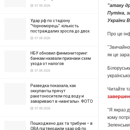
"атаку д
07.08.2026
Путіна, з
України 
Удар рф по стадіону
"Чорноморець": кількість
постраждалих зросла до двох
Про це ін
07.08.2026
"Звичайно
НБУ обновил финмониторинг:
як це зара
банкам назвали признаки схем
ухода от налогов
Білоруськ
07.08.2026
українсько
Разведка показала, как
Читайте т
оккупанты прячут
ракетоносители под воду и
завершенн
заваривают в «мангалы». ФОТО
07.08.2026
"Я якраз д
кому потр
Пошкоджено дах та трибуни – в
Зеленським
ОВА підтвердили удар рф по