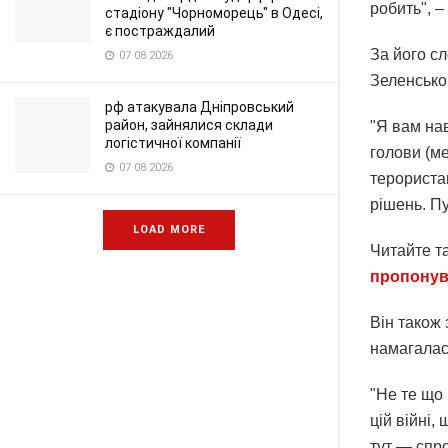
робить", –
стадіону "Чорноморець" в Одесі,
є постраждалий
За його сл
07.08.2026
Зеленсько
рф атакувала Дніпровський
район, зайнялися склади
"Я вам нав
логістичної компанії
голови (м
07.08.2026
терористам
рішень. Пу
LOAD MORE
Читайте т
пропонув
Він також 
намагалас
"Не те що 
цій війні,
тут — спр