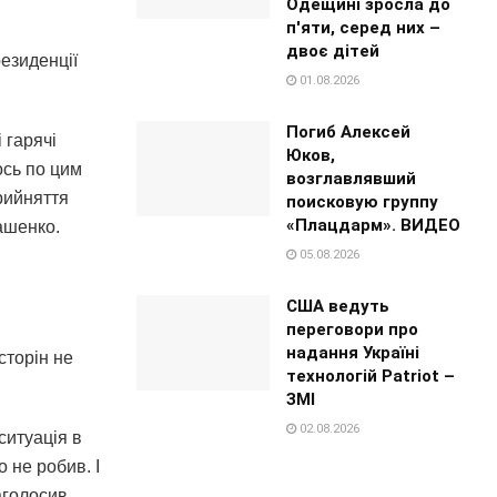
Одещині зросла до
п'яти, серед них –
двоє дітей
резиденції
01.08.2026
Погиб Алексей
 гарячі
Юков,
ось по цим
возглавлявший
прийняття
поисковую группу
«Плацдарм». ВИДЕО
ашенко.
05.08.2026
США ведуть
переговори про
надання Україні
сторін не
технологій Patriot –
ЗМІ
02.08.2026
ситуація в
о не робив. І
аголосив