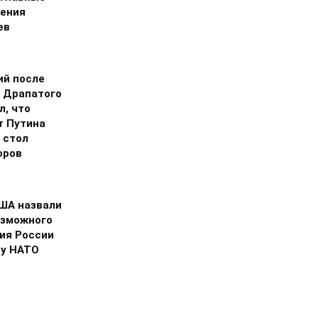
ения
ев
ий после
 Драпатого
л, что
т Путина
 стол
оров
США назвали
озможного
ия России
ну НАТО