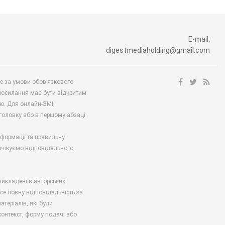
E-mail:
digestmediaholding@gmail.com
ше за умови обов’язкового
посилання має бути відкритим
ю. Для онлайн-ЗМІ,
аголовку або в першому абзаці
нформації та правильну
 очікуємо відповідального
викладені в авторських
есе повну відповідальність за
атеріалів, які були
онтекст, форму подачі або