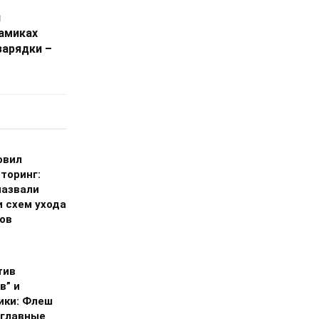
и
намиках
зарядки –
овил
торинг:
назвали
и схем ухода
гов
тив
в” и
ики: Флеш
 главные