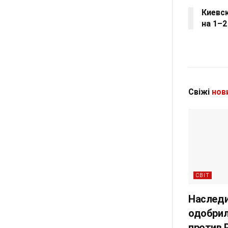
Киевс
на 1–2
Свіжі
нов
СВІТ
Наследи
одобрил
против 