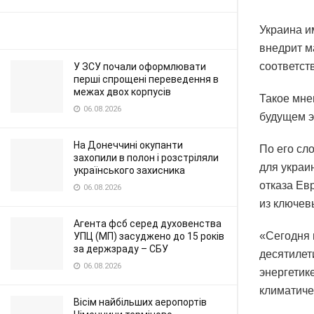
Украина и
внедрит м
соответст
У ЗСУ почали оформлювати
перші спрощені переведення в
межах двох корпусів
Такое мне
06.08.2026
будущем э
На Донеччині окупанти
По его сл
захопили в полон і розстріляли
для украи
українського захисника
отказа Ев
06.08.2026
из ключев
Агента фсб серед духовенства
«Сегодня 
УПЦ (МП) засуджено до 15 років
за держзраду – СБУ
десятилет
06.08.2026
энергетик
климатиче
Вісім найбільших аеропортів