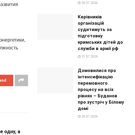
30.07.2026
развития
Керівників
організацій
судитимуть за
підготовку
энергетики,
кримських дітей до
олжность
служби в армії рф
31.07.2026
Домовилися про
інтенсифікацію
end
перемовного
процесу на всіх
рівнях – Буданов
про зустріч у Білому
домі
28.07.2026
е одну, а