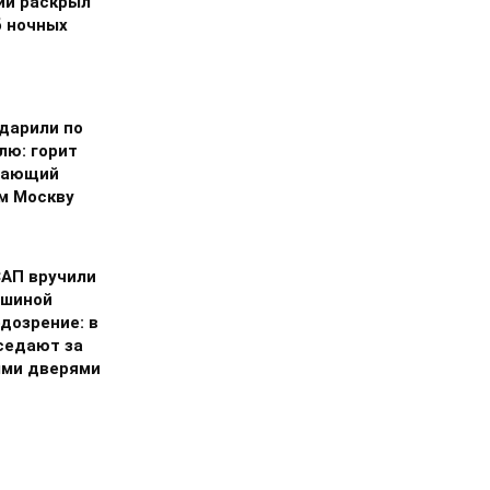
ий раскрыл
 ночных
дарили по
лю: горит
тающий
м Москву
САП вручили
ишиной
дозрение: в
седают за
ми дверями