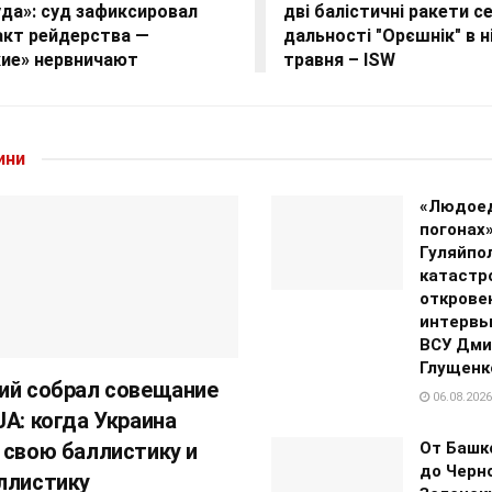
да»: суд зафиксировал
дві балістичні ракети с
акт рейдерства —
дальності "Орєшнік" в ні
кие» нервничают
травня – ISW
ини
«Людое
погонах»
Гуляйпо
катастр
открове
интервь
ВСУ Дми
Глущенк
ий собрал совещание
06.08.2026
JA: когда Украина
 свою баллистику и
От Башк
до Черно
ллистику