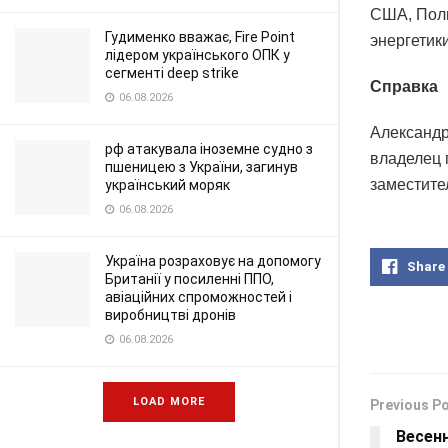
США, Поль
Гудименко вважає, Fire Point
энергетики
лідером українського ОПК у
сегменті deep strike
Справка
06.08.2026
Александр
рф атакувала іноземне судно з
владелец 
пшеницею з України, загинув
заместите
український моряк
06.08.2026
Україна розраховує на допомогу
Share
Британії у посиленні ППО,
авіаційних спроможностей і
виробництві дронів
06.08.2026
LOAD MORE
Previous P
Весен