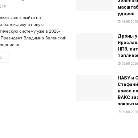
Зеленск
0
масштаб
ударов
ссчитывает выйти на
06.08.2026
ю баллистику и новую
тическую систему уже в 2026-
Дроны у
. Президент Владимир Зеленский
Ярослав
ещание по...
НПЗ, пи
топливо
RE
06.08.2026
НАБУ и 
Стефан
новое по
ВАКС за
закрыты
06.08.2026