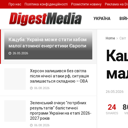
Про нас
Політика конфіденційності
Розмістити новину
Реклама на Di
LATEST
TRENDING
Filter
УКРАЇНА
ВІЙН
Home
Світ
Кацуба: Україна може стати хабом
малої атомної енергетики Європи
Ка
26.05.2026
ма
Херсон залишився без світла
після нічної атаки рф, ситуація
залишається складною – ОВА
06.08.2026
26.05.2026
Зеленський очікує "потрібних
24
8
результатів" балістичної
програми України на етапі 2026-
SHARES
V
2027 років
06.08.2026