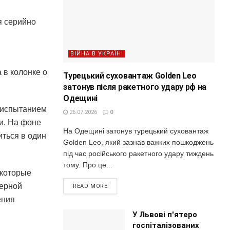
я серийно
ВІЙНА В УКРАЇНІ
 в колонке о
Турецький суховантаж Golden Leo
затонув після ракетного удару рф на
Одещині
 испытанием
26.07.2026
0
и. На фоне
На Одещині затонув турецький суховантаж
иться в один
Golden Leo, який зазнав важких пошкоджень
під час російського ракетного удару тиждень
тому. Про це...
 которые
ерной
READ MORE
ения
У Львові п'ятеро
госпіталізованих