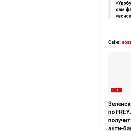
«Укрбу
сам ф
«венс
Свіжі
нов
СВІТ
Зеленск
по FREY
получит
анти-ба