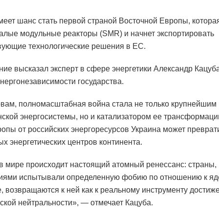
меет шанс стать первой страной Восточной Европы, котора
алые модульные реакторы (SMR) и начнет экспортировать
вующие технологические решения в ЕС.
ние высказал эксперт в сфере энергетики Александр Кацуба
нергонезависимости государства.
овам, полномасштабная война стала не только крупнейшим
нской энергосистемы, но и катализатором ее трансформаци
ропы от российских энергоресурсов Украина может преврат
ых энергетических центров континента.
в мире происходит настоящий атомный ренессанс: страны,
иями испытывали определенную фобию по отношению к яд
е, возвращаются к ней как к реальному инструменту достиж
ской нейтральности», — отмечает Кацуба.