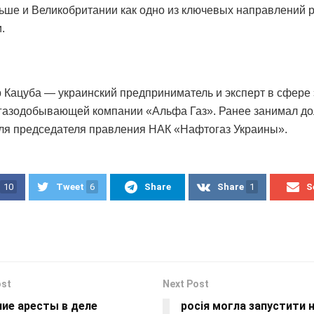
ше и Великобритании как одно из ключевых направлений 
.
 Кацуба — украинский предприниматель и эксперт в сфере 
газодобывающей компании «Альфа Газ». Ранее занимал д
ля председателя правления НАК «Нафтогаз Украины».
10
Tweet
6
Share
Share
1
S
ost
Next Post
ние аресты в деле
росія могла запустити н