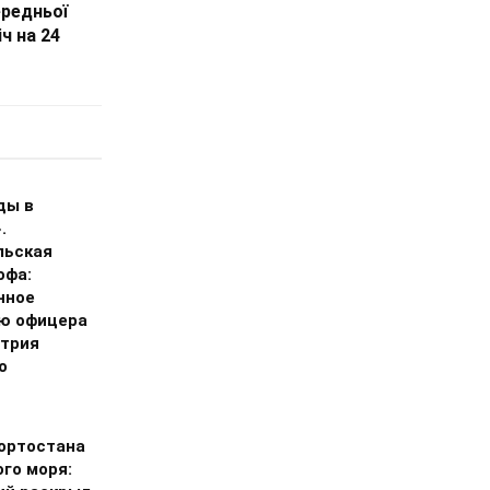
ередньої
ч на 24
ды в
.
льская
офа:
нное
ю офицера
трия
о
ортостана
го моря: