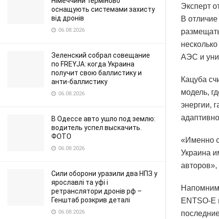
Німеччини терміново
Эксперт о
оснащують системами захисту
від дронів
В отличие
06.08.2026
размещать
несколько
Зеленский собрал совещание
АЭС и уни
по FREYJA: когда Украина
получит свою баллистику и
Кацуба сч
анти-баллистику
модель, г
06.08.2026
энергии, 
адаптивно
В Одессе авто ушло под землю:
водитель успел выскачить.
ФОТО
«Именно с
06.08.2026
Украина и
авторов»,
Сили оборони уразили два НПЗ у
ярославлі та уфі і
Напомним,
ретранслятори дронів рф –
Генштаб розкрив деталі
ENTSO-E в
06.08.2026
последние