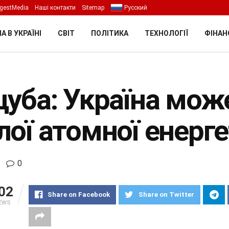
gestMedia
Наші контакти
Sitemap
Русский
А В УКРАЇНІ
СВІТ
ПОЛІТИКА
ТЕХНОЛОГІЇ
ФІНАН
цуба: Україна мож
лої атомної енерг
0
02
Share on Facebook
Share on Twitter
IEWS