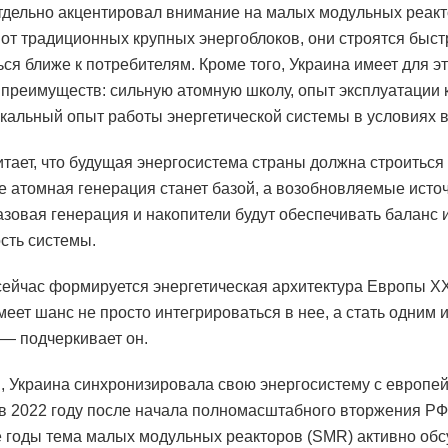
тдельно акцентировал внимание на малых модульных реакт
 от традиционных крупных энергоблоков, они строятся быст
ся ближе к потребителям. Кроме того, Украина имеет для эт
 преимуществ: сильную атомную школу, опыт эксплуатации
кальный опыт работы энергетической системы в условиях 
итает, что будущая энергосистема страны должна строиться 
де атомная генерация станет базой, а возобновляемые исто
газовая генерация и накопители будут обеспечивать баланс 
сть системы.
ейчас формируется энергетическая архитектура Европы XX
меет шанс не просто интегрироваться в нее, а стать одним и
 — подчеркивает он.
 Украина синхронизировала свою энергосистему с европе
 2022 году после начала полномасштабного вторжения РФ
 годы тема малых модульных реакторов (SMR) активно обс