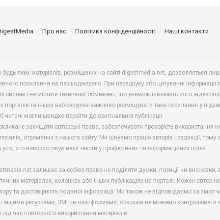
DigestMedia
Про нас
Політика конфіденційності
Наші контакти
будь-яких матеріалів, розміщених на сайті digestmedia.net, дозволяється ли
ивного посилання на першоджерело. При передруку або цитуванні інформації 
х систем і не містити технічних обмежень, що унеможливлюють його індексаці
х порталів та інших веб-ресурсів важливо розміщувати таке посилання у підз
б читачі могли швидко перейти до оригінальної публікації.
окликане захищати авторські права, забезпечувати прозорість використання і
еріалів, отриманих з нашого сайту. Ми цінуємо працю авторів і редакції, тому
 усіх, хто використовує наші тексти у професійних чи інформаційних цілях.
stmedia.net залишає за собою право не поділяти думки, позиції чи висновки, 
ітичних матеріалах, колонках або інших публікаціях на порталі. Кожен автор н
зору та достовірність поданої інформації. Ми також не відповідаємо за зміст м
і іншими ресурсами, ЗМІ чи платформами, оскільки не можемо контролювати к
і під час повторного використання матеріалів.