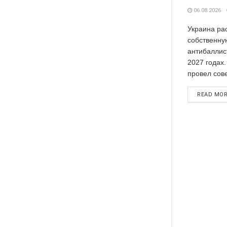
06.08.2026
Украина ра
собственну
антибаллис
2027 годах
провел сов
READ MO