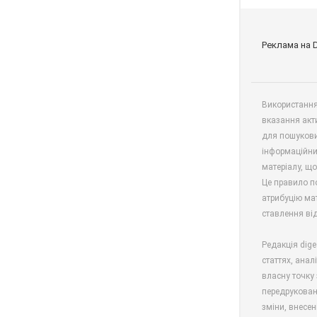
Реклама на 
Використання 
вказання акт
для пошукови
інформаційни
матеріалу, що
Це правило п
атрибуцію мат
ставлення від
Редакція dige
статтях, анал
власну точку 
передрукован
зміни, внесен