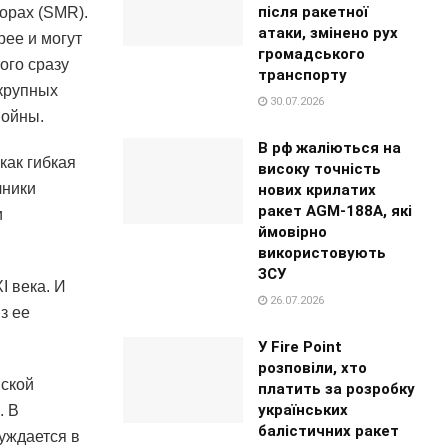
після ракетної
орах (SMR).
атаки, змінено рух
рее и могут
громадського
ого сразу
транспорту
 крупных
30.07.2026
войны.
В рф жаліються на
как гибкая
високу точність
чники
нових крилатих
ракет AGM-188A, які
и
ймовірно
використовують
ЗСУ
I века. И
26.07.2026
з ее
У Fire Point
розповіли, хто
йской
платить за розробку
українських
. В
балістичних ракет
уждается в