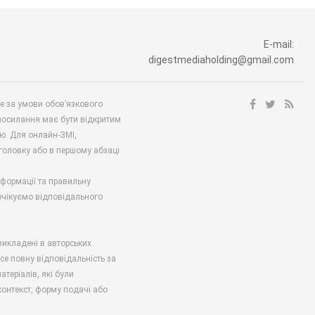
E-mail:
digestmediaholding@gmail.com
ше за умови обов’язкового
посилання має бути відкритим
ю. Для онлайн-ЗМІ,
аголовку або в першому абзаці
нформації та правильну
 очікуємо відповідального
викладені в авторських
есе повну відповідальність за
атеріалів, які були
онтекст, форму подачі або