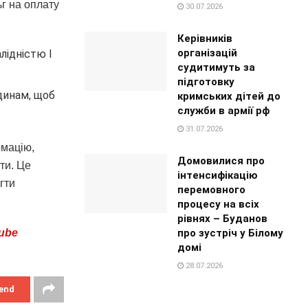
г на оплату
30.07.2026
Керівників
організацій
лідністю I
судитимуть за
підготовку
динам, щоб
кримських дітей до
служби в армії рф
31.07.2026
рмацію,
Домовилися про
ти. Це
інтенсифікацію
гти
перемовного
процесу на всіх
рівнях – Буданов
про зустріч у Білому
ube
домі
28.07.2026
end