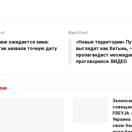
ost
Next Post
аине ожидается зима:
«Новые территории» Пу
тик назвала точную дату
выглядят как Хатынь, –
пропагандист неожида
проговорился. ВИДЕО
ини
Зеленск
совещан
FREYJA: 
Украина
свою ба
анти-ба