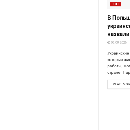
СВІТ
В Польш
украинс
назвали
06.08.2026
Украинские
которые жи
работы, мог
стране. Пар
READ MO