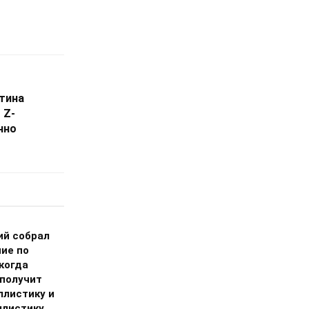
тина
 Z-
нно
ий собрал
ие по
когда
 получит
ллистику и
ллистику