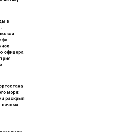
ды в
.
льская
офа:
нное
ю офицера
трия
о
ортостана
го моря:
ий раскрыл
 ночных