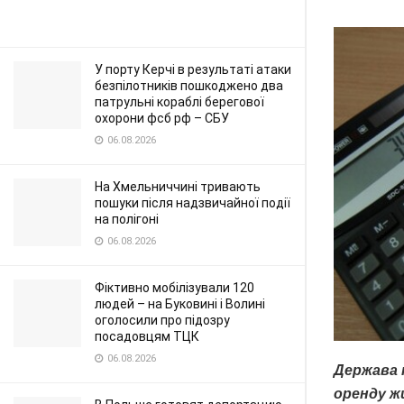
У порту Керчі в результаті атаки
безпілотників пошкоджено два
патрульні кораблі берегової
охорони фсб рф – СБУ
06.08.2026
На Хмельниччині тривають
пошуки після надзвичайної події
на полігоні
06.08.2026
Фіктивно мобілізували 120
людей – на Буковині і Волині
оголосили про підозру
посадовцям ТЦК
06.08.2026
Держава 
оренду ж