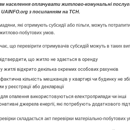
ям населення оплачувати житлово-комунальні послуг
 UAINFO.org з посиланням на ТСН.
адяни, які отримують субсидії або пільги, можуть потрапити
 житлово-побутових умов.
чає, що перевірити отримувачів субсидій можуть в таких ви
ідтвердити, що житло не здається в оренду
у житлі відкрито декілька окремих особових рахунків
фактична кількість мешканців у квартирі чи будинку не збі
и у реєстрації або декларації
для опалення використовуються електроприлади чи інші
рнативні джерела енергії, які потребують додаткового пі
еревірки складається акт перевірки матеріально-побутових у