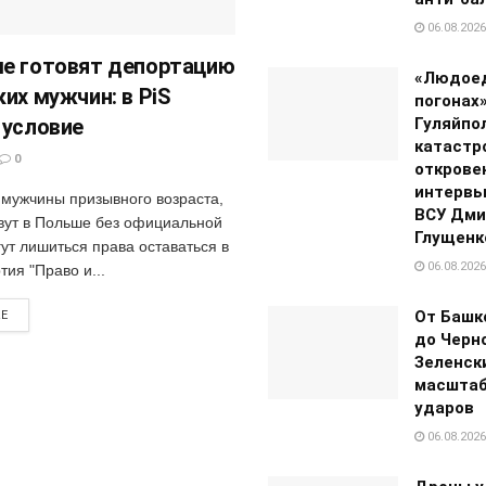
06.08.2026
е готовят депортацию
«Людое
ких мужчин: в PiS
погонах»
 условие
Гуляйпо
катастр
0
открове
интервь
 мужчины призывного возраста,
ВСУ Дми
вут в Польше без официальной
Глущенк
ут лишиться права оставаться в
06.08.2026
тия "Право и...
От Башк
RE
до Черно
Зеленск
масштаб
ударов
06.08.2026