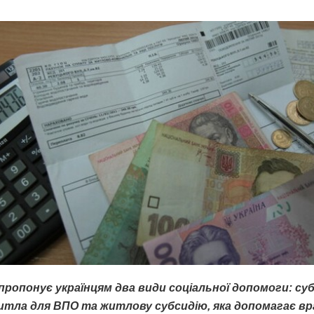
пропонує українцям два види соціальної допомоги: су
итла для ВПО та житлову субсидію, яка допомагає в