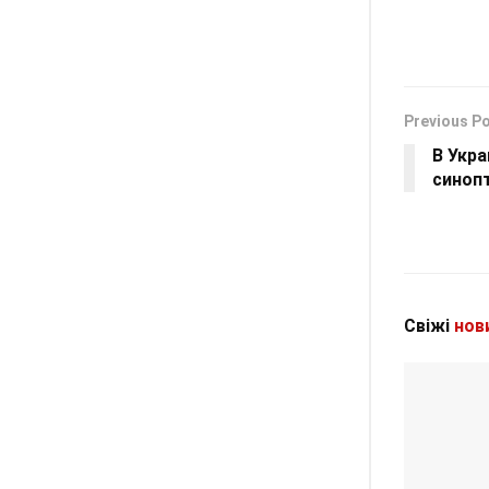
Previous P
В Укр
синоп
Свіжі
нов