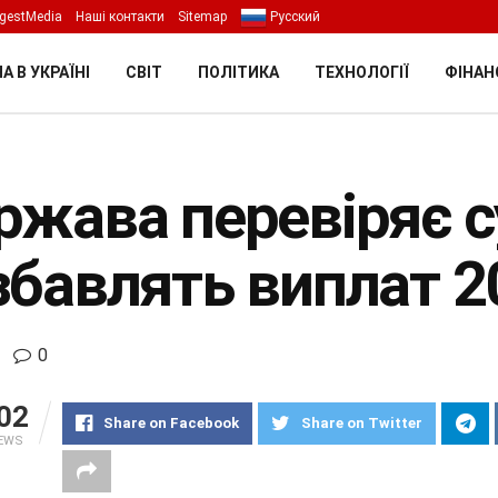
gestMedia
Наші контакти
Sitemap
Русский
А В УКРАЇНІ
СВІТ
ПОЛІТИКА
ТЕХНОЛОГІЇ
ФІНАН
жава перевіряє су
збавлять виплат 2
0
02
Share on Facebook
Share on Twitter
IEWS