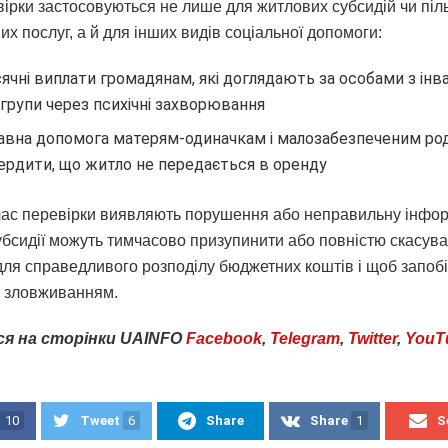
вірки застосовуються не лише для житлових субсидій чи піль
х послуг, а й для інших видів соціальної допомоги:
ячні виплати громадянам, які доглядають за особами з інва
I групи через психічні захворювання
вна допомога матерям-одиначкам і малозабезпеченим ро
ердити, що житло не передається в оренду
час перевірки виявляють порушення або неправильну інфо
убсидії можуть тимчасово призупинити або повністю скасува
для справедливого розподілу бюджетних коштів і щоб запобі
 зловживанням.
ся
на
сторінки
UAINFO
Facebook
,
Telegram
,
Twitter
,
YouT
10
Tweet
6
Share
Share
1
S