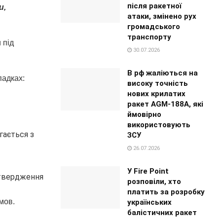
після ракетної
и,
атаки, змінено рух
громадського
транспорту
 під
30.07.2026
В рф жаліються на
падках:
високу точність
нових крилатих
ракет AGM-188A, які
ймовірно
використовують
гається з
ЗСУ
26.07.2026
У Fire Point
дтвердження
розповіли, хто
платить за розробку
мов.
українських
балістичних ракет