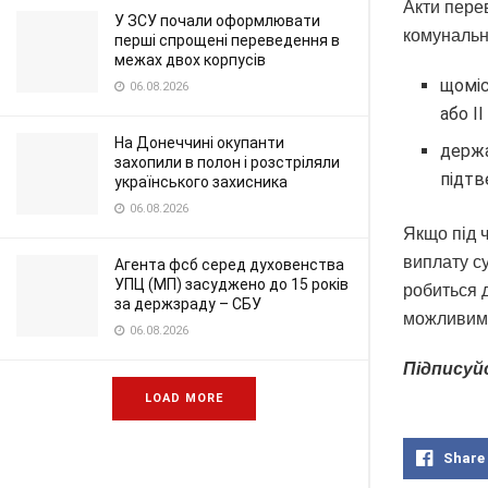
Акти пере
У ЗСУ почали оформлювати
комунальни
перші спрощені переведення в
межах двох корпусів
щоміс
06.08.2026
або I
На Донеччині окупанти
держа
захопили в полон і розстріляли
підтв
українського захисника
06.08.2026
Якщо під 
виплату с
Агента фсб серед духовенства
УПЦ (МП) засуджено до 15 років
робиться 
за держзраду – СБУ
можливим
06.08.2026
Підписуй
LOAD MORE
Share