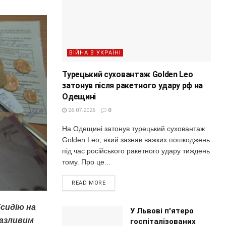
ВІЙНА В УКРАЇНІ
Турецький суховантаж Golden Leo
затонув після ракетного удару рф на
Одещині
26.07.2026
0
На Одещині затонув турецький суховантаж
Golden Leo, який зазнав важких пошкоджень
під час російського ракетного удару тиждень
тому. Про це...
READ MORE
бсидію на
У Львові п'ятеро
разливим
госпіталізованих