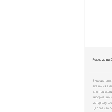
Реклама на 
Використання 
вказання акт
для пошукови
інформаційни
матеріалу, що
Це правило п