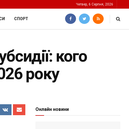
Четвер, 6 Серпня, 2026
СИ
СПОРТ
бсидії: кого
026 року
Онлайн новини