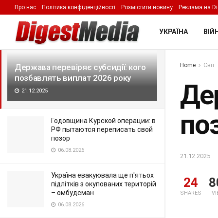
Про нас
Політика конфіденційності
Розмістити новину
Реклама на Di
LATEST
TRENDING
Filter
УКРАЇНА
ВІЙН
Home
Світ
Держава перевіряє субсидії: кого
позбавлять виплат 2026 року
Дер
21.12.2025
по
Годовщина Курской операции: в
РФ пытаются переписать свой
позор
06.08.2026
21.12.2025
Україна евакуювала ще п'ятьох
24
8
підлітків з окупованих територій
– омбудсман
SHARES
V
06.08.2026