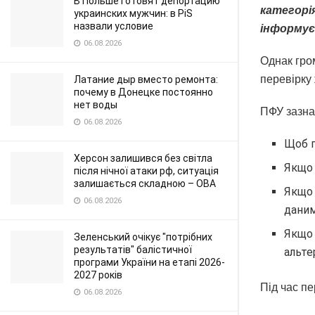
В Польше готовят депортацию
категорі
украинских мужчин: в PiS
назвали условие
інформує
06.08.2026
Однак гром
перевірку
Латание дыр вместо ремонта:
почему в Донецке постоянно
нет воды
ПФУ зазна
06.08.2026
Щоб п
Херсон залишився без світла
Якщо 
після нічної атаки рф, ситуація
залишається складною – ОВА
Якщо 
06.08.2026
даним
Якщо 
Зеленський очікує "потрібних
результатів" балістичної
альте
програми України на етапі 2026-
2027 років
Під час п
06.08.2026