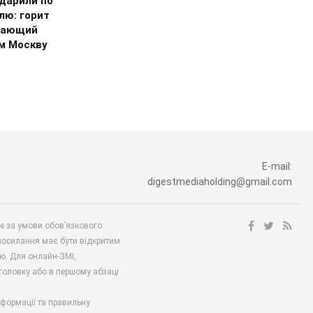
дарили по
лю: горит
тающий
м Москву
E-mail:
digestmediaholding@gmail.com
ше за умови обов’язкового
посилання має бути відкритим
ю. Для онлайн-ЗМІ,
аголовку або в першому абзаці
нформації та правильну