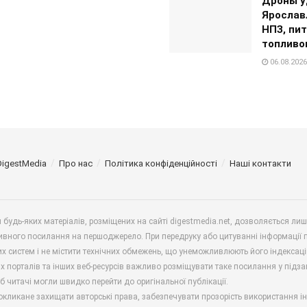
Дроны у
Ярослав
НПЗ, пи
топливо
06.08.2026
DigestMedia
Про нас
Політика конфіденційності
Наші контакти
будь-яких матеріалів, розміщених на сайті digestmedia.net, дозволяється ли
ивного посилання на першоджерело. При передруку або цитуванні інформації 
х систем і не містити технічних обмежень, що унеможливлюють його індексаці
х порталів та інших веб-ресурсів важливо розміщувати таке посилання у підз
б читачі могли швидко перейти до оригінальної публікації.
окликане захищати авторські права, забезпечувати прозорість використання і