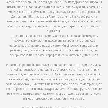
активного посилання на першоджерело. При передруку або цитуванні
інформації посилання має бути відкритим для пошукових систем і не
містити технічних обмежень, що унеможливлюють його індексацію.
Для онлайн-ЗМІ, інформаційних порталів та інших веб-ресурсів
важливо розміщувати таке посилання у підзаголовку або в першому
абзаці матеріалу, щоб читачі могли швидко перейти до оригінальної
публікації.
Це правило покликане захищати авторські права, забезпечувати
прозорість використання інформації та правильну атрибуцію
матеріалів, отриманих з нашого сайту. Ми цінуємо працю авторів і
редакції, тому очікуємо відповідального ставлення від усіх, хто
використовує наші тексти у професійних чи інформаційних цілях.
Редакція digestmedia.net залишає за собою право не поділяти думки,
позиції чи висновки, викладені в авторських статтях, аналітичних
матеріалах, колонках або інших публікаціях на порталі. Кожен автор
несе повну відповідальність за власну точку зору та достовірність
поданої інформації. Ми також не відповідаємо за зміст матеріалів, які
були передруковані іншими ресурсами, ЗМІ чи платформами, оскільки
не можемо контролювати контекст, форму подачі або зміни, внесені
під час повторного використання матеріалів.