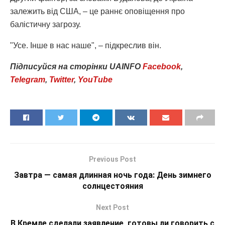
залежить від США, – це раннє оповіщення про
балістичну загрозу.
"Усе. Інше в нас наше", – підкреслив він.
Підписуйся
на
сторінки
UAINFO
Facebook
,
Telegram
,
Twitter
,
YouTube
Previous Post
Завтра — самая длинная ночь года: День зимнего
солнцестояния
Next Post
В Кремле сделали заявление, готовы ли говорить с