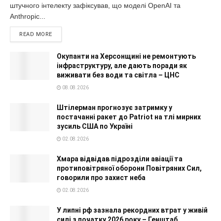
штучного інтелекту зафіксував, що моделі OpenAI та
Anthropic...
READ MORE
Окупанти на Херсонщині не ремонтують
інфраструктуру, але дають поради як
виживати без води та світла – ЦНС
08.08.2026
Штілерман прогнозує затримку у
постачанні ракет до Patriot на тлі мирних
зусиль США по Україні
02.08.2026
Хмара відвідав підрозділи авіації та
протиповітряної оборони Повітряних Сил,
говорили про захист неба
02.08.2026
У липні рф зазнала рекордних втрат у живій
силі з початку 2026 року – Генштаб