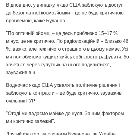
Відповідно, у випадку, якщо США заблокують доступ
до безоплатної космозйомки – це не буде критичною
проблемою, каже Буданов.
"По оптичній зйомці – це десь приблизно 15–17 %
мінус, це не критично. По радіолокаційній – близько 46
%: важко, але теж нічого страшного в цьому немає. Усі
ми полюбляємо кущик якийсь собі сфотографувати, бо
хочеться через супутник на нього подивитися", –
зауважив він.
Водночас якщо США ухвалять політичне рішення і
заблокують контракти – це буде критично, зауважив
очільник ГУР.
"Отоді ми падаємо майже до нуля. За цим фактором
ми критично залежні".
Другий фактор, за словами Буданова, де Україна