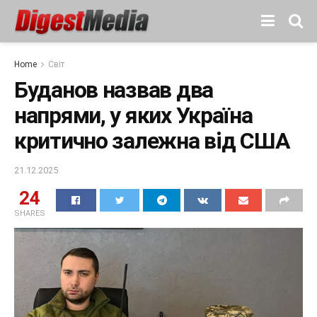
Home
Світ
Буданов назвав два
напрями, у яких Україна
критично залежна від США
21.12.2025
24
SHARES