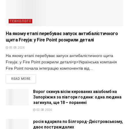
ТЕХНОЛОГІЇ
На якому етапі перебуває запуск антибалістичного
щита Freyja: у Fire Point розкрили деталі
05.08.2026
На якому етапі перебуває запуск антибалістичного щита
Freyja: у Fire Point розкрили деталі<p>Українська компанія
Fire Point почала інтеграцію компонентів від...
READ MORE
Ворог скинув вісім керованих авіабомб на
Запоріжжя за півтори години: одна людина
загинула, ще 18 – поранені
02.08.2026
росія вдарила по Білгород-Дністровському,
двоє постраждалих