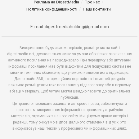
Реклама на DigestMedia
Про нас
Політика конфіденційності
Наші контакти
E-mail: digestmediaholding@gmail.com
Використання будь-яких матеріалів, розміщених на сайті
digestmedia.net, дозволяється лише за умови обов’язкового вказання
активного посилання на першоджерело. При передруку або цитуванні
інформації посилання має бути відкритим для пошукових систем і не
містити технічних обмежень, що унеможливлюють його індексацію.
Для онлайн-ЗМІ, інформаційних порталів та інших веб-ресурсів
важливо розміщувати таке посилання у підзаголовку або в першому
абзаці матеріалу, щоб читачі могли швидко перейти до оригінальної
публікації.
Це правило покликане захищати авторські права, забезпечувати
прозорість використання інформації та правильну атрибуцію
матеріалів, отриманих з нашого сайту. Ми цінуємо працю авторів і
редакції, тому очікуємо відповідального ставлення від усіх, хто
використовує наші тексти у професійних чи інформаційних цілях.