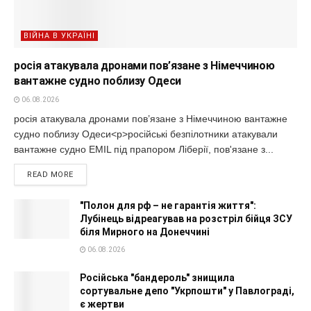
ВІЙНА В УКРАЇНІ
росія атакувала дронами пов’язане з Німеччиною
вантажне судно поблизу Одеси
06.08.2026
росія атакувала дронами пов’язане з Німеччиною вантажне
судно поблизу Одеси<p>російські безпілотники атакували
вантажне судно EMIL під прапором Ліберії, пов'язане з...
READ MORE
"Полон для рф – не гарантія життя":
Лубінець відреагував на розстріл бійця ЗСУ
біля Мирного на Донеччині
06.08.2026
Російська "бандероль" знищила
сортувальне депо "Укрпошти" у Павлограді,
є жертви