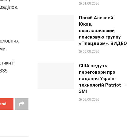
01.08.2026
маділов.
Погиб Алексей
Юков,
возглавлявший
поисковую группу
головних
«Плацдарм». ВИДЕО
ми.
05.08.2026
тики і
США ведуть
3335
переговори про
надання Україні
технологій Patriot –
ЗМІ
02.08.2026
end