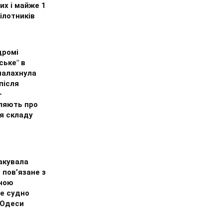
их і майже 1
ілотників
дромі
ське" в
палахнула
після
–
ляють про
я складу
акувала
 пов’язане з
ною
е судно
 Одеси