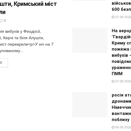
ушти, Кримський міст
військов
600 безп
ли
07.08.2026
0
На аеро
ія вибухів у Феодосії,
"Гвардій
, Керчі та біля Алушти,
Криму с
іст перекрили<p>У ніч на 7
пожежа 
упованому...
вибухів 
повідом
RE
ураженн
ПММ
07.08.2026
росія ат
дронами
Німеччи
вантажн
поблизу
06.08.2026