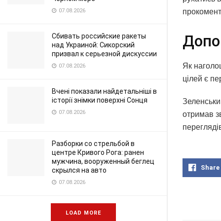
07.08.2026
прокомент
Сбивать российские ракеты
Допо
над Украиной: Сикорский
призвал к серьезной дискуссии
Як наголо
07.08.2026
цілей є п
Вчені показали найдетальніші в
історії знімки поверхні Сонця
Зеленський
07.08.2026
отримав зв
переглядi
Разборки со стрельбой в
центре Кривого Рога: ранен
мужчина, вооруженный беглец
Share
скрылся на авто
07.08.2026
LOAD MORE