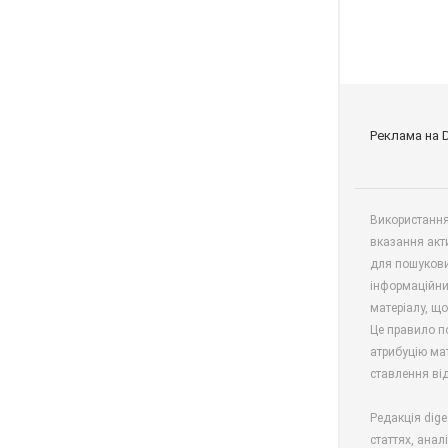
Реклама на 
Використання 
вказання акт
для пошукови
інформаційни
матеріалу, що
Це правило п
атрибуцію мат
ставлення від
Редакція dige
статтях, анал