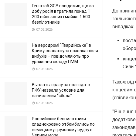
Генштаб ЗСУ повідомив, що за
До припин
добу росія втратила понад 1
200 військових і майже 1 600
звільняють
безпілотників
випадках:
07.08.2026
поста
На аеродромі "Гвардійське" в
оборо
Криму спалахнула пожежа після
вибухів – повідомляють про
кінце
ураження складу ПММ
Сили 
07.08.2026
Також від
Выплаты сразу за полгода: в
кінцевим 
ПФУ назвали условие для
начисления “єЯсла”
(співвикон
07.08.2026
"Рішення 
Российские беспилотники
додаткове
хладнокровно отбомбились по
законодав
немецкому грузовому судну в
Черном море
рухатись в