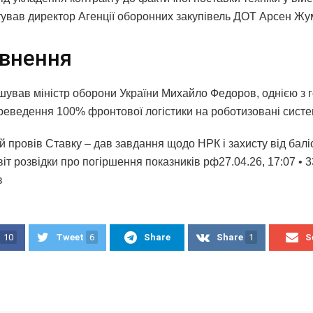
ував директор Агенції оборонних закупівель ДОТ Арсен Жу
внення
шував міністр оборони України Михайло Федоров, однією з 
ереведення 100% фронтової логістики на роботизовані систе
 провів Ставку – дав завдання щодо НРК і захисту від баліс
іт розвідки про погіршення показників рф27.04.26, 17:07 • 
в
10
Tweet
6
Share
Share
1
S