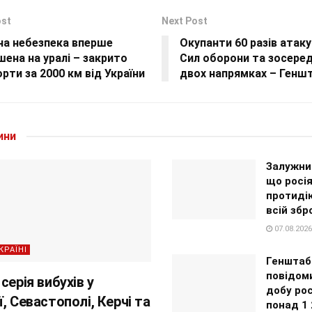
ost
Next Post
на небезпека вперше
Окупанти 60 разів атаку
ена на уралі – закрито
Сил оборони та зосеред
рти за 2000 км від України
двох напрямках – Генш
ини
Залужни
що росі
протиді
всій збр
07.08.2026
КРАЇНІ
Генштаб
повідоми
серія вибухів у
добу рос
, Севастополі, Керчі та
понад 1 