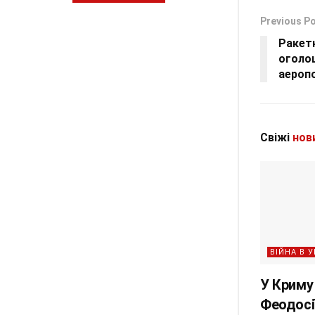
Previous P
Ракет
оголош
аеропо
Свіжі
нов
ВІЙНА В У
У Криму 
Феодосії