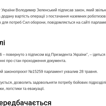
 України Володимир Зеленський підписав закон, який звільн
а додану вартість операції з постачання наземних роботизо
в для потреб Сил оборони, повідомляється на сайті парламе
лі
6 – повернуто з підписом від Президента України", – ідеться
нні про стан проходження документа.
ий законопроєкт №15259 парламент ухвалив 28 травня.
ікується, дозволить задовольняти потребу бойових підрозділів
ки, логістики та евакуації.
ередбачається