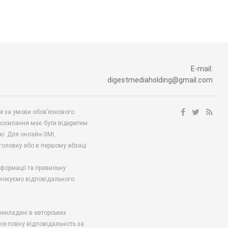
E-mail:
digestmediaholding@gmail.com
ше за умови обов’язкового
посилання має бути відкритим
ю. Для онлайн-ЗМІ,
аголовку або в першому абзаці
нформації та правильну
 очікуємо відповідального
викладені в авторських
есе повну відповідальність за