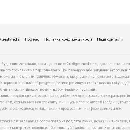
DigestMedia
Про нас
Політика конфіденційності
Наші контакти
будь-яких матеріалів, розміщених на сайті digestmedia.net, дозволяється ли
ивного посилання на першоджерело. При передруку або цитуванні інформації 
х систем і не містити технічних обмежень, що унеможливлюють його індексаці
х порталів та інших веб-ресурсів важливо розміщувати таке посилання у підз
б читачі могли швидко перейти до оригінальної публікації.
окликане захищати авторські права, забезпечувати прозорість використання і
еріалів, отриманих з нашого сайту. Ми цінуємо працю авторів і редакції, тому
 усіх, хто використовує наші тексти у професійних чи інформаційних цілях.
stmedia.net залишає за собою право не поділяти думки, позиції чи висновки, 
ітичних матеріалах, колонках або інших публікаціях на порталі. Кожен автор н