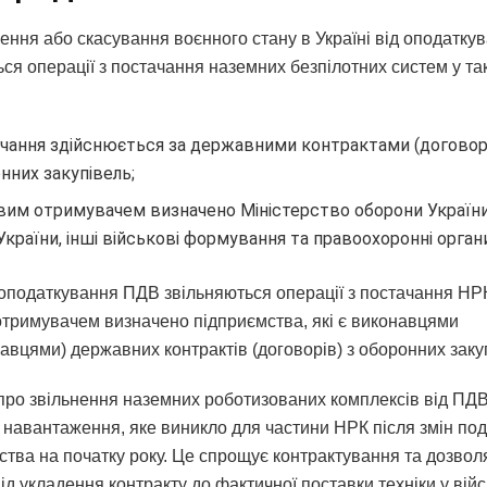
ення або скасування воєнного стану в Україні від оподатк
ся операції з постачання наземних безпілотних систем у та
чання здійснюється за державними контрактами (договор
нних закупівель;
вим отримувачем визначено Міністерство оборони України
України, інші військові формування та правоохоронні орган
 оподаткування ПДВ звільняються операції з постачання НР
отримувачем визначено підприємства, які є виконавцями
авцями) державних контрактів (договорів) з оборонних заку
про звільнення наземних роботизованих комплексів від ПД
 навантаження, яке виникло для частини НРК після змін по
ства на початку року. Це спрощує контрактування та дозво
ід укладення контракту до фактичної поставки техніки у війс