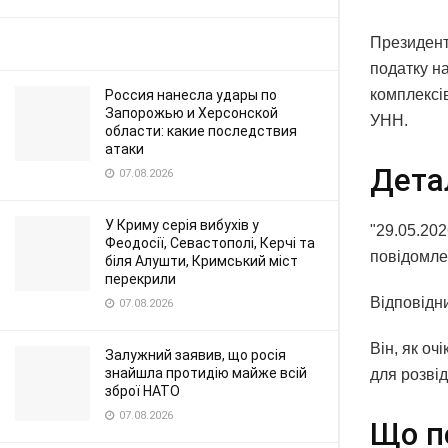
Президент
податку н
комплексі
Россия нанесла удары по
Запорожью и Херсонской
УНН.
области: какие последствия
атаки
Дета
07.08.2026
У Криму серія вибухів у
"29.05.202
Феодосії, Севастополі, Керчі та
повідомле
біля Алушти, Кримський міст
перекрили
Відповідн
07.08.2026
Він, як оч
Залужний заявив, що росія
знайшла протидію майже всій
для розвід
зброї НАТО
07.08.2026
Що п