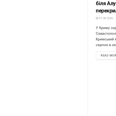
біля Ал
перекри
07.08.2026
У Криму сер
Севастополі
Кримський м
серпня в ок
READ MO