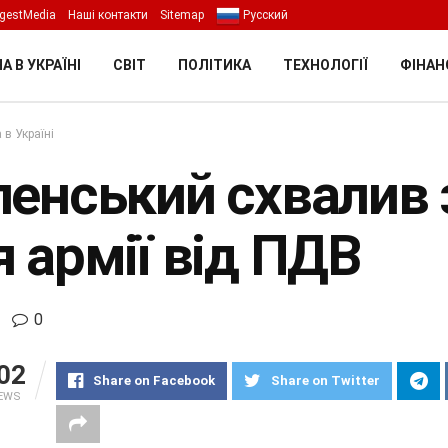
gestMedia
Наші контакти
Sitemap
Русский
А В УКРАЇНІ
СВІТ
ПОЛІТИКА
ТЕХНОЛОГІЇ
ФІНАН
 в Україні
ленський схвалив 
 армії від ПДВ
0
02
Share on Facebook
Share on Twitter
IEWS