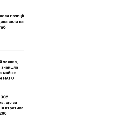
вали позиції
ила сили на
таб
й заявив,
я знайшла
ю майже
ої НАТО
 ЗСУ
в, що за
ія втратила
200