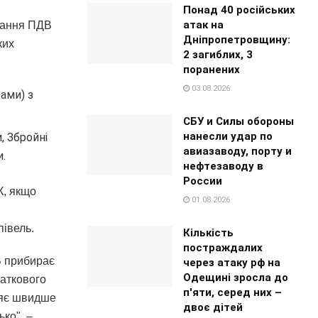
Понад 40 російських
атак на
ування ПДВ
Дніпропетровщину:
ких
2 загиблих, 3
поранених
03.08.2026
ами) з
СБУ и Силы обороны
нанесли удар по
, Збройні
авиазаводу, порту и
и.
нефтезаводу в
России
К, якщо
01.08.2026
півель.
Кількість
постраждалих
В прибирає
через атаку рф на
Одещині зросла до
даткового
п'яти, серед них –
ляє швидше
двоє дітей
ько", –