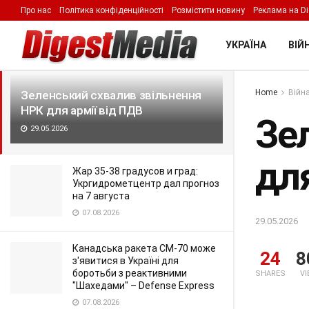
Про нас
Політика конфіденційності
Розмістити новину
Реклама на Di
LATEST
TRENDING
Filter
УКРАЇНА
ВІЙН
Home
Війна
Зеленський схвалив звільнення
НРК для армії від ПДВ
Зе
29.05.2026
для
Жар 35-38 градусов и град:
Укргидрометцентр дал прогноз
на 7 августа
07.08.2026
29.05.2026
Канадська ракета CM-70 може
24
8
з'явитися в Україні для
боротьби з реактивними
SHARES
V
"Шахедами" – Defense Express
07.08.2026