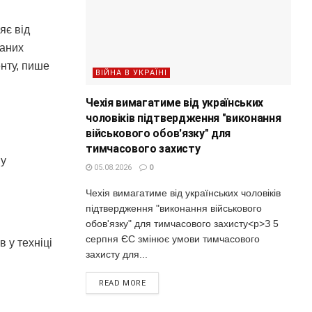
яє від
ваних
нту, пише
ВІЙНА В УКРАЇНІ
Чехія вимагатиме від українських
чоловіків підтвердження "виконання
військового обов'язку" для
тимчасового захисту
 у
05.08.2026
0
Чехія вимагатиме від українських чоловіків
підтвердження "виконання військового
обов'язку" для тимчасового захисту<p>З 5
серпня ЄС змінює умови тимчасового
 у техніці
захисту для...
READ MORE