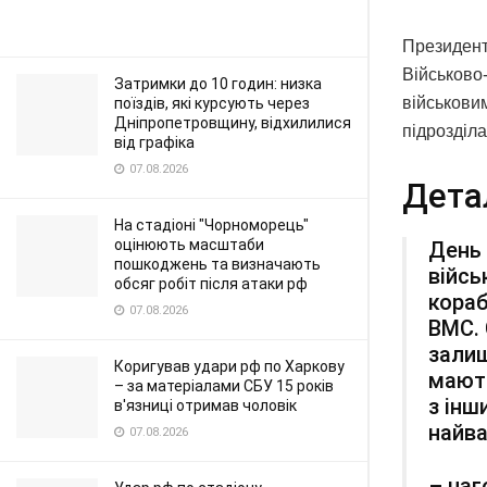
Президент
Військово
Затримки до 10 годин: низка
військови
поїздів, які курсують через
Дніпропетровщину, відхилилися
підрозділа
від графіка
07.08.2026
Дета
На стадіоні "Чорноморець"
оцінюють масштаби
День 
пошкоджень та визначають
війсь
обсяг робіт після атаки рф
кораб
07.08.2026
ВМС. 
залиш
Коригував удари рф по Харкову
мають
– за матеріалами СБУ 15 років
з інш
в'язниці отримав чоловік
найва
07.08.2026
– наг