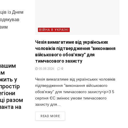
ців із Днем
подякував
овим
ВІЙНА В УКРАЇНІ
Чехія вимагатиме від українських
чоловіків підтвердження "виконання
військового обов'язку" для
тимчасового захисту
 нашим
05.08.2026
0
ам
жить у
Чехія вимагатиме від українських чоловіків
простір
підтвердження "виконання військового
обов'язку" для тимчасового захисту<p>З 5
егіони
серпня ЄС змінює умови тимчасового
нці разом
захисту для...
панта на
READ MORE