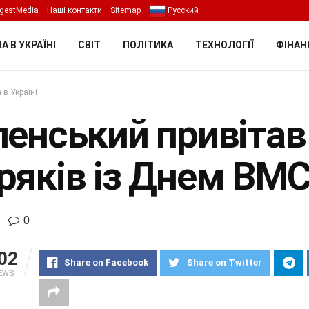
gestMedia
Наші контакти
Sitemap
Русский
А В УКРАЇНІ
СВІТ
ПОЛІТИКА
ТЕХНОЛОГІЇ
ФІНАН
 в Україні
ленський привітав
ряків із Днем ВМС
0
02
Share on Facebook
Share on Twitter
IEWS