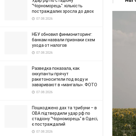
Удар рф по стадіону
"Чорноморець": кількість
постраждалих зросла до двох
07.08.2026
НБУ обновил финмониторинг:
банкам назвали признаки схем
ухода от налогов
07.08.2026
Разведка показала, как
оккупанты прячут
ракетоносители под воду и
заваривают в «мангалы». ФОТО
07.08.2026
Пошкоджено дах та трибуни – в
ОВА підтвердили удар рф по
стадіону "Чорноморець" в Одесі,
є постраждалий
07.08.2026