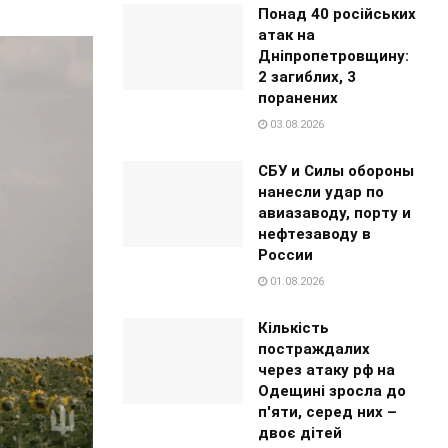
Понад 40 російських
атак на
Дніпропетровщину:
2 загиблих, 3
поранених
03.08.2026
СБУ и Силы обороны
нанесли удар по
авиазаводу, порту и
нефтезаводу в
России
01.08.2026
Кількість
постраждалих
через атаку рф на
Одещині зросла до
п'яти, серед них –
двоє дітей