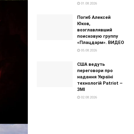
01.08.2026
Погиб Алексей
Юков,
возглавлявший
поисковую группу
«Плацдарм». ВИДЕО
05.08.2026
США ведуть
переговори про
надання Україні
технологій Patriot –
ЗМІ
02.08.2026