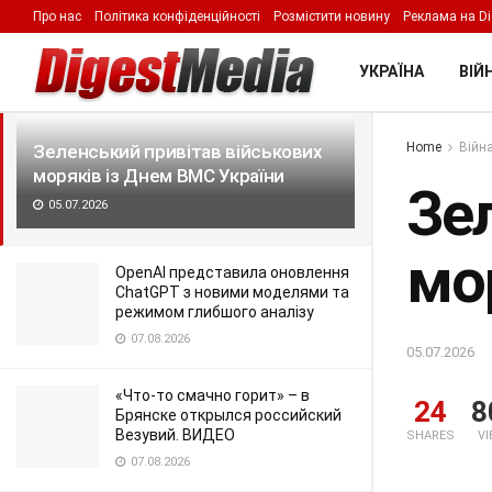
Про нас
Політика конфіденційності
Розмістити новину
Реклама на Di
LATEST
TRENDING
Filter
УКРАЇНА
ВІЙН
Home
Війна
Зеленський привітав військових
моряків із Днем ВМС України
Зе
05.07.2026
мо
OpenAI представила оновлення
ChatGPT з новими моделями та
режимом глибшого аналізу
07.08.2026
05.07.2026
«Что-то смачно горит» – в
24
8
Брянске открылся российский
Везувий. ВИДЕО
SHARES
V
07.08.2026