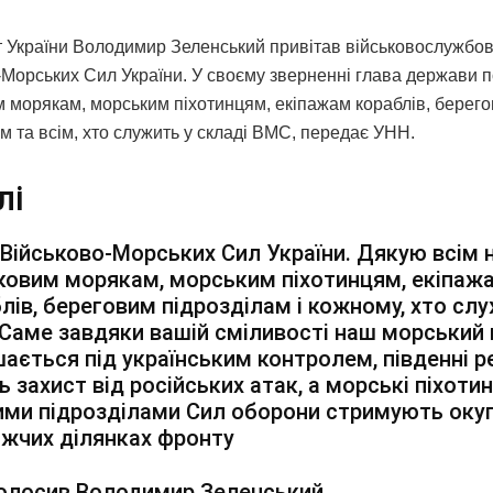
 України Володимир Зеленський привітав військовослужбов
-Морських Сил України. У своєму зверненні глава держави 
м морякам, морським піхотинцям, екіпажам кораблів, берег
м та всім, хто служить у складі ВМС, передає УНН.
лі
Військово-Морських Сил України. Дякую всім
ковим морякам, морським піхотинцям, екіпаж
лів, береговим підрозділам і кожному, хто слу
Саме завдяки вашій сміливості наш морський 
ається під українським контролем, південні р
 захист від російських атак, а морські піхоти
ими підрозділами Сил оборони стримують оку
жчих ділянках фронту
олосив Володимир Зеленський.