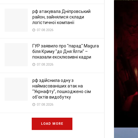
рф атакувала Дніпровський
район, зайнялися склади
логістичної компанії
07.08.2026
ГУР заявило про "парад" Magura
біля Криму "до Дня Ялти" –
показали ексклюзивні кадри
07.08.2026
рф здійснила одну з
наймасованіших атак на
"Укрнафту", пошкоджено сім
об’єктів видобутку
07.08.2026
LOAD MORE