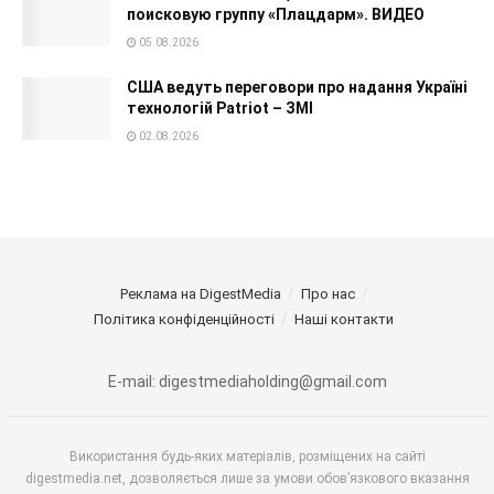
поисковую группу «Плацдарм». ВИДЕО
05.08.2026
США ведуть переговори про надання Україні
технологій Patriot – ЗМІ
02.08.2026
Реклама на DigestMedia
Про нас
Політика конфіденційності
Наші контакти
E-mail: digestmediaholding@gmail.com
Використання будь-яких матеріалів, розміщених на сайті
digestmedia.net, дозволяється лише за умови обов’язкового вказання