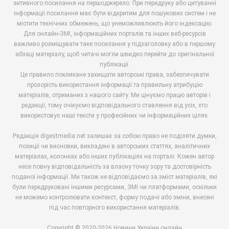
активного посилання на першоджерело. При передруку або цитуванні
інформації посилання має бути відкритим для пошукових систем і не
містити технічних обмежень, що унеможливлюють його індексацію.
Для онлайн-ЗМІ, інформаційних порталів та інших веб-ресурсів
важливо розміщувати таке посилання у підзаголовку або в першому
абзаці матеріалу, щоб читачі могли швидко перейти до оригінальної
публікації.
Це правило покликане захищати авторські права, забезпечувати
прозорість використання інформації та правильну атрибуцію
матеріалів, отриманих з нашого сайту. Ми цінуємо працю авторів і
редакції, тому очікуємо відповідального ставлення від усіх, хто
використовує наші тексти у професійних чи інформаційних цілях.
Редакція digestmedia.net залишає за собою право не поділяти думки,
позиції чи висновки, викладені в авторських статтях, аналітичних
матеріалах, колонках або інших публікаціях на порталі. Кожен автор
несе повну відповідальність за власну точку зору та достовірність
поданої інформації. Ми також не відповідаємо за зміст матеріалів, які
були передруковані іншими ресурсами, ЗМІ чи платформами, оскільки
не можемо контролювати контекст, форму подачі або зміни, внесені
під час повторного використання матеріалів.
Copyright © 2020-2026 Новини України онлайн