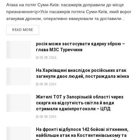
Атака на потяг Суми-Київ: пасажирів доправили до місця
призначення<p>Усіх пасажирів потяга Суми-Київ, який ворог
атакував дроном, оперативно евакуювали та доставили...
READ MORE
росія може застосувати ядерну зброю –
глава МЗС Туреччини
09.08.2026
На Харківщині внаслідок російських атак
загинули двоє людей, постраждала жінка
08.08.2026
Жителі ТОТ у Запорізькій області через
скарги на відсутність світла й води
отримали адмінпротоколи – ЦПД
08.08.2026
На фронті відбулося 142 бойові зіткнення,
найбільше атак на Костянтинівському та