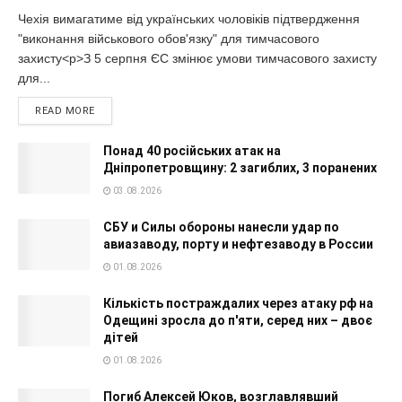
Чехія вимагатиме від українських чоловіків підтвердження
"виконання військового обов'язку" для тимчасового
захисту<p>З 5 серпня ЄС змінює умови тимчасового захисту
для...
READ MORE
Понад 40 російських атак на
Дніпропетровщину: 2 загиблих, 3 поранених
03.08.2026
СБУ и Силы обороны нанесли удар по
авиазаводу, порту и нефтезаводу в России
01.08.2026
Кількість постраждалих через атаку рф на
Одещині зросла до п'яти, серед них – двоє
дітей
01.08.2026
Погиб Алексей Юков, возглавлявший