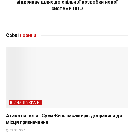
відкриває шлях до спільної розробки нової
системи ППО
Свіжі
новини
ВІЙНА В УКРАЇНІ
Атака на потяг Суми-Київ: пасажирів доправили до
місця призначення
09.08.2026