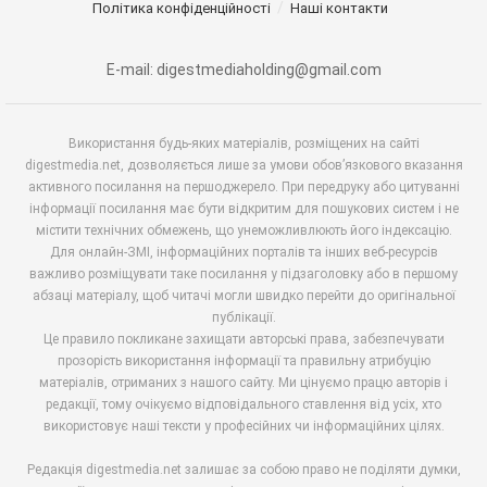
Політика конфіденційності
Наші контакти
E-mail: digestmediaholding@gmail.com
Використання будь-яких матеріалів, розміщених на сайті
digestmedia.net, дозволяється лише за умови обов’язкового вказання
активного посилання на першоджерело. При передруку або цитуванні
інформації посилання має бути відкритим для пошукових систем і не
містити технічних обмежень, що унеможливлюють його індексацію.
Для онлайн-ЗМІ, інформаційних порталів та інших веб-ресурсів
важливо розміщувати таке посилання у підзаголовку або в першому
абзаці матеріалу, щоб читачі могли швидко перейти до оригінальної
публікації.
Це правило покликане захищати авторські права, забезпечувати
прозорість використання інформації та правильну атрибуцію
матеріалів, отриманих з нашого сайту. Ми цінуємо працю авторів і
редакції, тому очікуємо відповідального ставлення від усіх, хто
використовує наші тексти у професійних чи інформаційних цілях.
Редакція digestmedia.net залишає за собою право не поділяти думки,