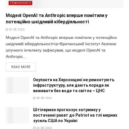
ТЕХНОЛОГІЇ
Моделі OpenAI та Anthropic вперше помітили у
потенційно шкідливій кібердіяльності
05.08.2026
Моделі OpenAI та Anthropic вперше помітили у потенційно
шкідливій кібердіяльності<p>Британський Інститут безпеки
штучного інтелекту зафіксував, що моделі OpenAI та
Anthropic...
READ MORE
Окупанти на Херсонщині не ремонтують
інфраструктуру, але дають поради як
виживати без води та світла – ЦНС
08.08.2026
Штілерман прогнозує затримку у
постачанні ракет до Patriot на тлі мирних
зусиль США по Україні
02.08.2026