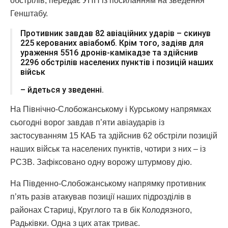
обстрілів, передає УНН із посиланням на зведення
Генштабу.
Противник завдав 82 авіаційних ударів – скинув
225 керованих авіабомб. Крім того, задіяв для
ураження 5516 дронів-камікадзе та здійснив
2296 обстрілів населених пунктів і позицій наших
військ
– йдеться у зведенні.
На Північно-Слобожанському і Курському напрямках
сьогодні ворог завдав п’яти авіаударів із
застосуванням 15 КАБ та здійснив 62 обстріли позицій
наших військ та населених пунктів, чотири з них – із
РСЗВ. Зафіксовано одну ворожу штурмову дію.
На Південно-Слобожанському напрямку противник
п’ять разів атакував позиції наших підрозділів в
районах Стариці, Круглого та в бік Колодязного,
Радьківки. Одна з цих атак триває.