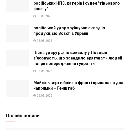
російських НПЗ, катерів і суден "тіньового
флоту"
06.08.2026
російський удар зруйнував склад із
продукцією Bosch в Україні
06.08.2026
Після удару рф по вокзалу у Лозовій
з'ясовують, що завадило врятувати людей
попри попередження і укриття
06.08.2026
Майже чверть боїв на фронті припала на два
напрямки – Генштаб
06.08.2026
Онлайн новини