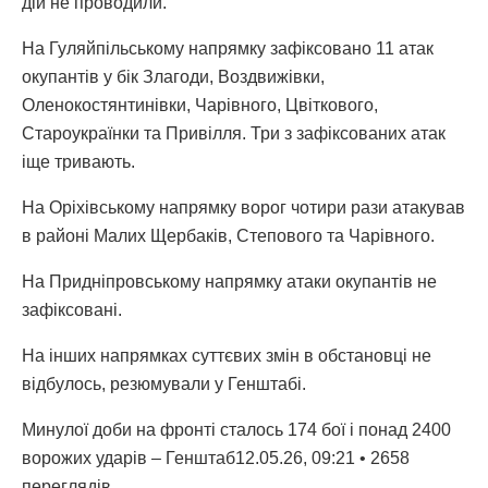
дій не проводили.
На Гуляйпільському напрямку зафіксовано 11 атак
окупантів у бік Злагоди, Воздвижівки,
Оленокостянтинівки, Чарівного, Цвіткового,
Староукраїнки та Привілля. Три з зафіксованих атак
іще тривають.
На Оріхівському напрямку ворог чотири рази атакував
в районі Малих Щербаків, Степового та Чарівного.
На Придніпровському напрямку атаки окупантів не
зафіксовані.
На інших напрямках суттєвих змін в обстановці не
відбулось, резюмували у Генштабі.
Минулої доби на фронті сталось 174 бої і понад 2400
ворожих ударів – Генштаб12.05.26, 09:21 • 2658
переглядiв