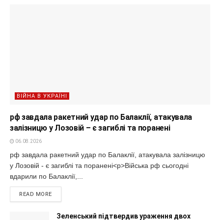
ВІЙНА В УКРАЇНІ
рф завдала ракетний удар по Балаклії, атакувала
залізницю у Лозовій – є загиблі та поранені
06.08.2026
рф завдала ракетний удар по Балаклії, атакувала залізницю
у Лозовій - є загиблі та поранені<p>Війська рф сьогодні
вдарили по Балаклії,...
READ MORE
Зеленський підтвердив ураження двох