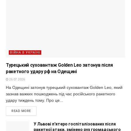
ВІЙНА В УКРАЇНІ
Турецький суховантаж Golden Leo затонув після
ракетного удару рф на Одещині
26.07.2026
На Одещині затонув турецький суховантаж Golden Leo, який
зазнав важких пошкоджень під час російського ракетного
удару тиждень тому. Про це...
READ MORE
У Львові п'ятеро госпіталізованих після
ракетної атаки, змінено рух громадського