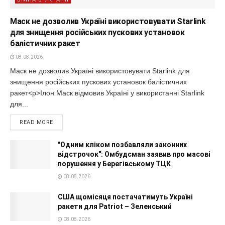
Маск не дозволив Україні використовувати Starlink
для знищення російських пускових установок
балістичних ракет
08.08.2026
Маск не дозволив Україні використовувати Starlink для
знищення російських пускових установок балістичних
ракет<p>Ілон Маск відмовив Україні у використанні Starlink
для...
READ MORE
"Одним кліком позбавляли законних
відстрочок": Омбудсман заявив про масові
порушення у Берегівському ТЦК
08.08.2026
США щомісяця постачатимуть Україні
ракети для Patriot – Зеленський
08.08.2026