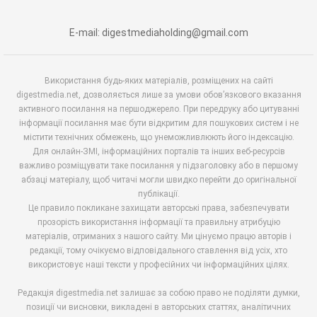
E-mail: digestmediaholding@gmail.com
Використання будь-яких матеріалів, розміщених на сайті
digestmedia.net, дозволяється лише за умови обов’язкового вказання
активного посилання на першоджерело. При передруку або цитуванні
інформації посилання має бути відкритим для пошукових систем і не
містити технічних обмежень, що унеможливлюють його індексацію.
Для онлайн-ЗМІ, інформаційних порталів та інших веб-ресурсів
важливо розміщувати таке посилання у підзаголовку або в першому
абзаці матеріалу, щоб читачі могли швидко перейти до оригінальної
публікації.
Це правило покликане захищати авторські права, забезпечувати
прозорість використання інформації та правильну атрибуцію
матеріалів, отриманих з нашого сайту. Ми цінуємо працю авторів і
редакції, тому очікуємо відповідального ставлення від усіх, хто
використовує наші тексти у професійних чи інформаційних цілях.
Редакція digestmedia.net залишає за собою право не поділяти думки,
позиції чи висновки, викладені в авторських статтях, аналітичних