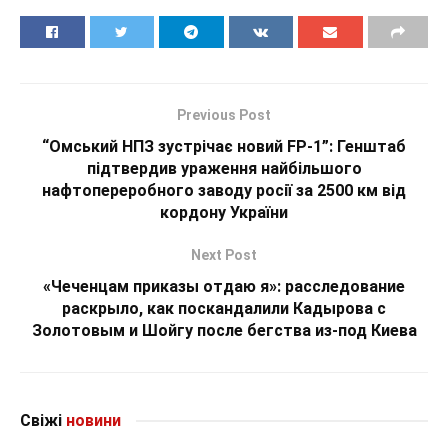
Previous Post
“Омський НПЗ зустрічає новий FP-1”: Генштаб
підтвердив ураження найбільшого
нафтопереробного заводу росії за 2500 км від
кордону України
Next Post
«Чеченцам приказы отдаю я»: расследование
раскрыло, как поскандалили Кадырова с
Золотовым и Шойгу после бегства из-под Киева
Свіжі
новини