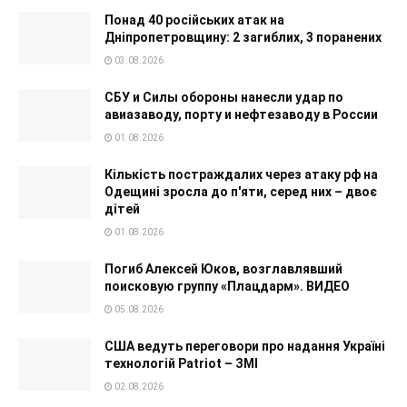
Понад 40 російських атак на
Дніпропетровщину: 2 загиблих, 3 поранених
03.08.2026
СБУ и Силы обороны нанесли удар по
авиазаводу, порту и нефтезаводу в России
01.08.2026
Кількість постраждалих через атаку рф на
Одещині зросла до п'яти, серед них – двоє
дітей
01.08.2026
Погиб Алексей Юков, возглавлявший
поисковую группу «Плацдарм». ВИДЕО
05.08.2026
США ведуть переговори про надання Україні
технологій Patriot – ЗМІ
02.08.2026