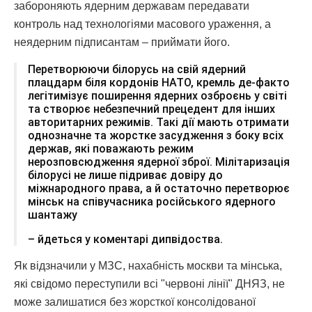
забороняють ядерним державам передавати
контроль над технологіями масового ураження, а
неядерним підписантам – приймати його.
Перетворюючи білорусь на свій ядерний
плацдарм біля кордонів НАТО, кремль де-факто
легітимізує поширення ядерних озброєнь у світі
та створює небезпечний прецедент для інших
авторитарних режимів. Такі дії мають отримати
однозначне та жорстке засудження з боку всіх
держав, які поважають режим
нерозповсюдження ядерної зброї. Мілітаризація
білорусі не лише підриває довіру до
міжнародного права, а й остаточно перетворює
мінськ на співучасника російського ядерного
шантажу
– йдеться у коментарі дипвідоства.
Як відзначили у МЗС, нахабність москви та мінська,
які свідомо переступили всі "червоні лінії" ДНЯЗ, не
може залишатися без жорсткої консолідованої