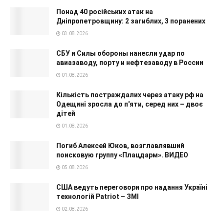
Понад 40 російських атак на
Дніпропетровщину: 2 загиблих, 3 поранених
03.08.2026
СБУ и Силы обороны нанесли удар по
авиазаводу, порту и нефтезаводу в России
01.08.2026
Кількість постраждалих через атаку рф на
Одещині зросла до п'яти, серед них – двоє
дітей
01.08.2026
Погиб Алексей Юков, возглавлявший
поисковую группу «Плацдарм». ВИДЕО
05.08.2026
США ведуть переговори про надання Україні
технологій Patriot – ЗМІ
02.08.2026