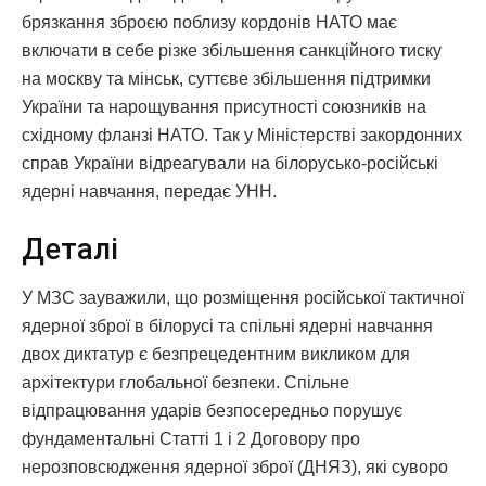
брязкання зброєю поблизу кордонів НАТО має
включати в себе різке збільшення санкційного тиску
на москву та мінськ, суттєве збільшення підтримки
України та нарощування присутності союзників на
східному фланзі НАТО. Так у Міністерстві закордонних
справ України відреагували на білорусько-російські
ядерні навчання, передає УНН.
Деталі
У МЗС зауважили, що розміщення російської тактичної
ядерної зброї в білорусі та спільні ядерні навчання
двох диктатур є безпрецедентним викликом для
архітектури глобальної безпеки. Спільне
відпрацювання ударів безпосередньо порушує
фундаментальні Статті 1 і 2 Договору про
нерозповсюдження ядерної зброї (ДНЯЗ), які суворо