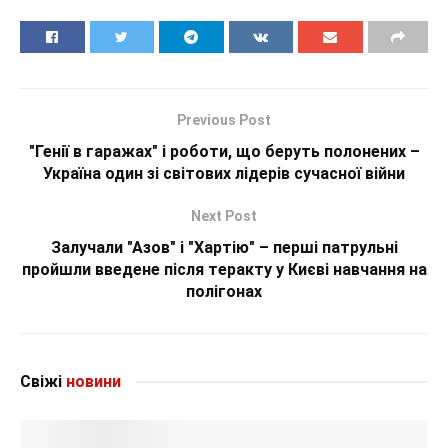
Previous Post
"Генії в гаражах" і роботи, що беруть полонених –
Україна один зі світових лідерів сучасної війни
Next Post
Залучали "Азов" і "Хартію" – перші патрульні
пройшли введене після теракту у Києві навчання на
полігонах
Свіжі
новини