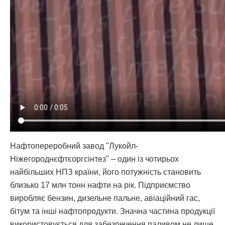
Нафтопереробний завод "Лукойл-
Ніжегороднєфтєоргсінтез" – один із чотирьох
найбільших НПЗ країни, його потужність становить
близько 17 млн тонн нафти на рік. Підприємство
виробляє бензин, дизельне пальне, авіаційний гас,
бітум та інші нафтопродукти. Значна частина продукції
використовується для забезпечення паливом не лише