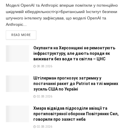
Моделі OpenAI та Anthropic вперше помітили у потенційно
шкідливій кібердіяльності<p>Британський Інститут безпеки
штучного інтелекту зафіксував, що моделі OpenAI та
Anthropic...
READ MORE
Окупанти на Херсонщині не ремонтують
інфраструктуру, але дають поради як
виживати без води та світла – ЦНС
08.08.2026
Штілерман прогнозує затримку у
постачанні ракет до Patriot на тлі мирних
зусиль США по Україні
02.08.2026
Хмара відвідав підрозділи авіації та
протиповітряної оборони Повітряних Сил,
говорили про захист неба
02.08.2026