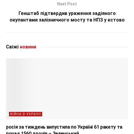
Next Post
Генштаб підтвердив ураження задіяного
окупантами залізничного мосту та НПЗ у кстово
Свіжі
новини
ВІЙНА В УКРАЇНІ
росія за тиждень випустила по Україні 61 ракету та
понад 1560 дронів – Зеленський