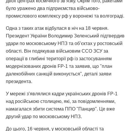
двох центрах космічного зв’язку. Окрім того, ракетами
було уражено два підприємства військово-
промислового комплексу рф у воронежі та волгограді.
Одна з таких атак відбулася в ніч на 18 червня.
Президент України Володимир Зеленський підтвердив
удари по московському НПЗ та об’єктах у ростовській
області. Він подякував військовим ССО ЗСУ за
операції в глибині території рф із застосуванням
модернізованих дронів FP-1 та заявив, що "план
далекобійних санкцій виконується", деталі заяви
президента.
У мережі з’являлися кадри українських дронів FP-1
над російською столицею, які, за повідомленнями,
намагалася збити система ППО "Панцир". Це вже
другий удар по московському НПЗ.
До цього, 16 червня, у московській області та