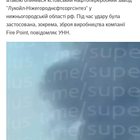
атакою опинився кстовський нафтопереробний завод
"Лукойл-Ніжегороднєфтєоргсінтез" у
нижньогородській області рф. Під час удару була
застосована, зокрема, зброя виробництва компанії
Fire Point, повідомляє УНН.