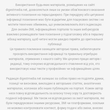
Використання будь-яких матеріалів, розміщених на сайті
digestmedia.net, дозволяється лише за умови обов’язкового вказання
активного посилання на першоджерело. При передруку або цитуванні
інформації посилання має бути відкритим для пошукових систем і не
містити технічних обмежень, що унеможливлюють його індексацію.
Для онлайн-ЗМІ, інформаційних порталів та інших веб-ресурсів
важливо розміщувати таке посилання у підзаголовку або в першому
абзаці матеріалу, щоб читачі могли швидко перейти до оригінальної
публікації.
Це правило покликане захищати авторські права, забезпечувати
прозорість використання інформації та правильну атрибуцію
матеріалів, отриманих з нашого сайту. Ми цінуємо працю авторів і
редакції, тому очікуємо відповідального ставлення від усіх, хто
використовує наші тексти у професійних чи інформаційних цілях.
Редакція digestmedia.net залишає за собою право не поділяти думки,
позиції чи висновки, викладені в авторських статтях, аналітичних
матеріалах, колонках або інших публікаціях на порталі. Кожен автор
несе повну відповідальність за власну точку зору та достовірність
поданої інформації. Ми також не відповідаємо за зміст матеріалів, які
були передруковані іншими ресурсами, ЗМІ чи платформами, оскільки
не можемо контролювати контекст, форму подачі або зміни, внесені