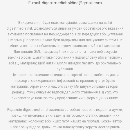
E-mail: digestmediaholding@gmail.com
Використання будь-яких матеріалів, розміщених на сайті
digestmedia.net, дозволяється лише за умови обов’язкового вказання
активного посилання на першоджерело. При передруку або цитуванні
інформації посилання має бути відкритим для пошукових систем і не
містити технічних обмежень, що унеможливлюють його індексацію.
Для онлайн-ЗМІ, інформаційних порталів та інших веб-ресурсів
важливо розміщувати таке посилання у підзаголовку або в першому
абзаці матеріалу, щоб читачі могли швидко перейти до оригінальної
публікації.
Це правило покликане захищати авторські права, забезпечувати
прозорість використання інформації та правильну атрибуцію
матеріалів, отриманих з нашого сайту. Ми цінуємо працю авторів і
редакції, тому очікуємо відповідального ставлення від усіх, хто
використовує наші тексти у професійних чи інформаційних цілях.
Редакція digestmedia.net залишає за собою право не поділяти думки,
позиції чи висновки, викладені в авторських статтях, аналітичних
матеріалах, колонках або інших публікаціях на порталі. Кожен автор
несе повну відповідальність за власну точку зору та достовірність