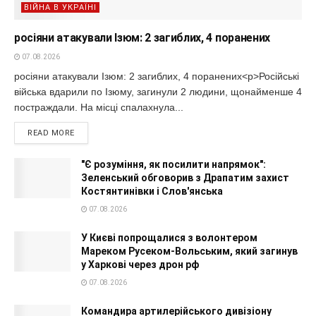
ВІЙНА В УКРАЇНІ
росіяни атакували Ізюм: 2 загиблих, 4 поранених
07.08.2026
росіяни атакували Ізюм: 2 загиблих, 4 поранених<p>Російські
війська вдарили по Ізюму, загинули 2 людини, щонайменше 4
постраждали. На місці спалахнула...
READ MORE
"Є розуміння, як посилити напрямок":
Зеленський обговорив з Драпатим захист
Костянтинівки і Слов'янська
07.08.2026
У Києві попрощалися з волонтером
Мареком Русеком-Вольським, який загинув
у Харкові через дрон рф
07.08.2026
Командира артилерійського дивізіону