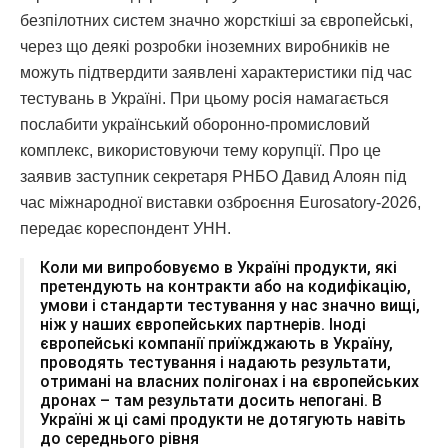
безпілотних систем значно жорсткіші за європейські,
через що деякі розробки іноземних виробників не
можуть підтвердити заявлені характеристики під час
тестувань в Україні. При цьому росія намагається
послабити український оборонно-промисловий
комплекс, використовуючи тему корупції. Про це
заявив заступник секретаря РНБО Давид Алоян під
час міжнародної виставки озброєння Eurosatory-2026,
передає кореспондент УНН.
Коли ми випробовуємо в Україні продукти, які
претендують на контракти або на кодифікацію,
умови і стандарти тестування у нас значно вищі,
ніж у наших європейських партнерів. Іноді
європейські компанії приїжджають в Україну,
проводять тестування і надають результати,
отримані на власних полігонах і на європейських
дронах – там результати досить непогані. В
Україні ж ці самі продукти не дотягують навіть
до середнього рівня