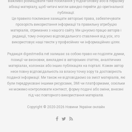
важливо розміщувати таке посилання у підзаголовку або в першому
абзаці матеріалу, щоб читачі могли швидко перейти до оригінальної
публікації.
Це правило покликане захищати авторські права, забезпечувати
прозорість використання інформації та правильну атрибуцію
матеріалів, отриманих з нашого сайту. Ми цінуємо працю авторів і
редакції, тому очікуємо відповідального ставлення від усіх, хто
використовує наші тексти у професійних чи інформаційних цілях.
Редакція digestmedia.net залишає за собою право не поділяти думки,
позиції чи висновки, викладені в авторських статтях, аналітичних
матеріалах, колонках або інших публікаціях на порталі. Кожен автор
несе повну відповідальність за власну точку зору та достовірність
поданої інформації. Ми також не відповідаємо за зміст матеріалів, які
були передруковані іншими ресурсами, ЗМІ чи платформами, оскільки
не можемо контролювати контекст, форму подачі або зміни, внесені
під час повторного використання матеріалів.
Copyright © 2020-2026 Новини України онлайн