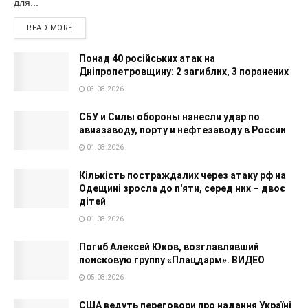
для...
READ MORE
Понад 40 російських атак на
Дніпропетровщину: 2 загиблих, 3 поранених
03.08.2026
СБУ и Силы обороны нанесли удар по
авиазаводу, порту и нефтезаводу в России
01.08.2026
Кількість постраждалих через атаку рф на
Одещині зросла до п'яти, серед них – двоє
дітей
01.08.2026
Погиб Алексей Юков, возглавлявший
поисковую группу «Плацдарм». ВИДЕО
05.08.2026
США ведуть переговори про надання Україні