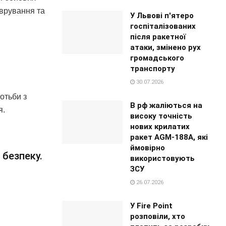
еврування та
У Львові п'ятеро
госпіталізованих
після ракетної
атаки, змінено рух
громадського
транспорту
30.07.2026
отьби з
В рф жаліються на
я.
високу точність
нових крилатих
ракет AGM-188A, які
ймовірно
 безпеку.
використовують
ЗСУ
26.07.2026
У Fire Point
розповіли, хто