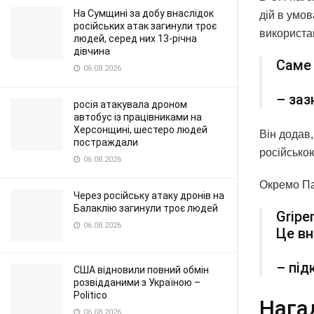
На Сумщині за добу внаслідок
дій в умо
російських атак загинули троє
використа
людей, серед них 13-річна
дівчина
Саме 
06.08.2026
– заз
росія атакувала дроном
автобус із працівниками на
Херсонщині, шестеро людей
Він додав
постраждали
російсько
06.08.2026
Окремо Па
Через російську атаку дронів на
Балаклію загинули троє людей
Gripe
06.08.2026
Це вн
– під
США відновили повний обмін
розвідданими з Україною –
Politico
Нага
06.08.2026