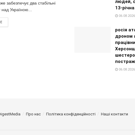
людей, 
же забезпечує два стабільні
13-річна
у над Україною...
06.08.2026
RE
росія ат
дроном а
працівн
Херсонщ
шестеро
постраж
06.08.2026
DigestMedia
Про нас
Політика конфіденційності
Наші контакти