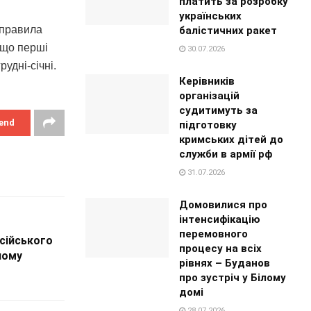
платить за розробку
українських
дправила
балістичних ракет
, що перші
30.07.2026
удні-січні.
Керівників
організацій
судитимуть за
end
підготовку
кримських дітей до
служби в армії рф
31.07.2026
Домовилися про
інтенсифікацію
перемовного
осійського
процесу на всіх
ному
рівнях – Буданов
про зустріч у Білому
домі
28.07.2026