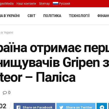
gestMedia
Наші контакти
Sitemap
Русский
А В УКРАЇНІ
СВІТ
ПОЛІТИКА
ТЕХНОЛОГІЇ
ФІНАН
 в Україні
раїна отримає пер
нищувачів Gripen 
eor – Паліса
0
02
Share on Facebook
Share on Twitter