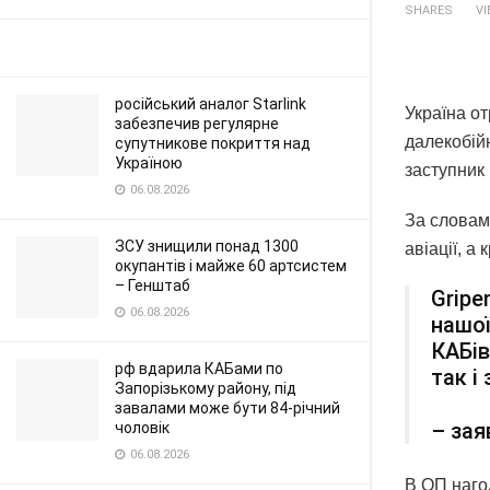
SHARES
V
російський аналог Starlink
Україна о
забезпечив регулярне
далекобій
супутникове покриття над
Україною
заступник
06.08.2026
За словам
ЗСУ знищили понад 1300
авіації, а
окупантів і майже 60 артсистем
– Генштаб
Gripe
06.08.2026
нашої
КАБів
рф вдарила КАБами по
так і
Запорізькому району, під
завалами може бути 84-річний
– зая
чоловік
06.08.2026
В ОП наго