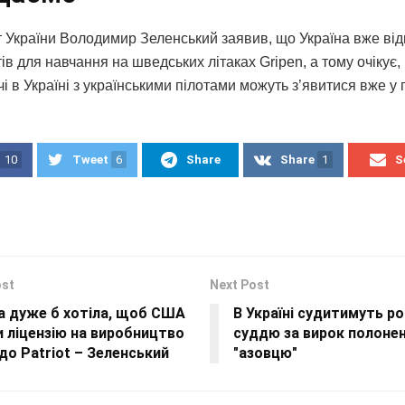
 України Володимир Зеленський заявив, що Україна вже ві
тів для навчання на шведських літаках Gripen, а тому очікує
 в Україні з українськими пілотами можуть з’явитися вже у гр
10
Tweet
6
Share
Share
1
S
ost
Next Post
а дуже б хотіла, щоб США
В Україні судитимуть р
 ліцензію на виробництво
суддю за вирок полоне
до Patriot – Зеленський
"азовцю"