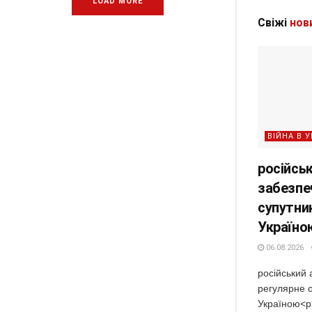
LOAD MORE
Свіжі
нов
ВІЙНА В У
російськ
забезпе
супутни
Україно
06.08.2026
російський 
регулярне 
Україною<p