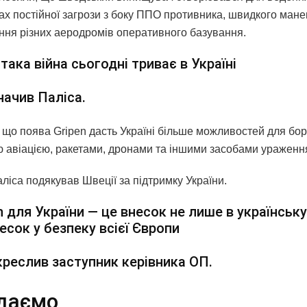
вах постійної загрози з боку ППО противника, швидкого ман
ння різних аеродромів оперативного базування.
така війна сьогодні триває в Україні
начив Паліса.
, що поява Gripen дасть Україні більше можливостей для бор
ю авіацією, ракетами, дронами та іншими засобами ураженн
ліса подякував Швеції за підтримку України.
n для України — це внесок не лише в українську
есок у безпеку всієї Європи
креслив заступник керівника ОП.
даємо