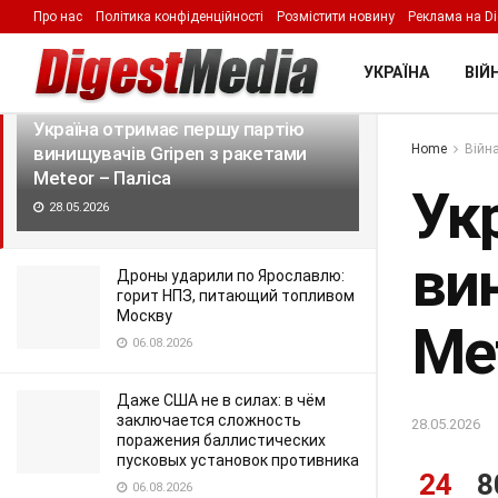
Про нас
Політика конфіденційності
Розмістити новину
Реклама на Di
LATEST
TRENDING
Filter
УКРАЇНА
ВІЙН
Україна отримає першу партію
Home
Війна
винищувачів Gripen з ракетами
Meteor – Паліса
Ук
28.05.2026
ви
Дроны ударили по Ярославлю:
горит НПЗ, питающий топливом
Москву
Met
06.08.2026
Даже США не в силах: в чём
заключается сложность
28.05.2026
поражения баллистических
пусковых установок противника
24
8
06.08.2026