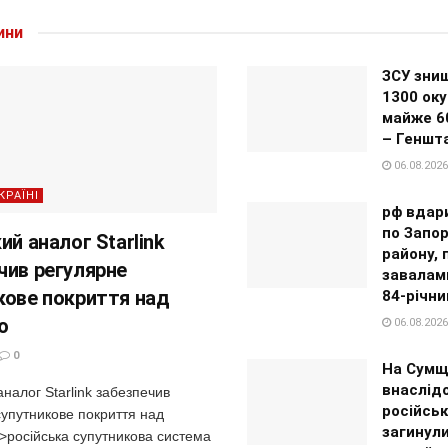
ини
ЗСУ зни
1300 оку
майже 6
– Геншт
06.08.2026
КРАЇНІ
рф вдар
по Запор
ий аналог Starlink
району, 
чив регулярне
завалам
кове покриття над
84-річни
ю
06.08.2026
0
На Сумщ
внаслід
аналог Starlink забезпечив
російськ
супутникове покриття над
загинул
>російська супутникова система