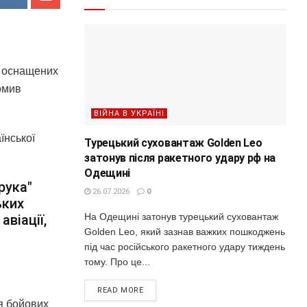
, оснащених
омив
ВІЙНА В УКРАЇНІ
їнської
Турецький суховантаж Golden Leo
затонув після ракетного удару рф на
Одещині
рука"
26.07.2026
0
ьких
На Одещині затонув турецький суховантаж
авіації,
Golden Leo, який зазнав важких пошкоджень
під час російського ракетного удару тиждень
тому. Про це...
READ MORE
я бойових