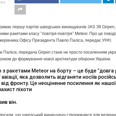
IEWS
тримає першу партію шведських винищувачів JAS 39 Gripen
ними ракетами класу "повітря-повітря" Meteor. Про це повід
 керівника Офісу Президента Павло Паліса, передає УНН.
и Паліси, передача Gripen стане не просто посиленням укра
 кроком до формування нової архітектури оборони України.
n з ракетами Meteor на борту – це буде "довга 
 авіації, яка дозволить відганяти носіїв російс
 від фронту. Це неоціненне посилення як нашої 
 захист піхоти
вив він.
лосили, що шведський винищувач створювався для веденн