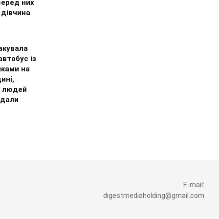
серед них
 дівчина
акувала
втобус із
иками на
ині,
 людей
дали
E-mail:
digestmediaholding@gmail.com