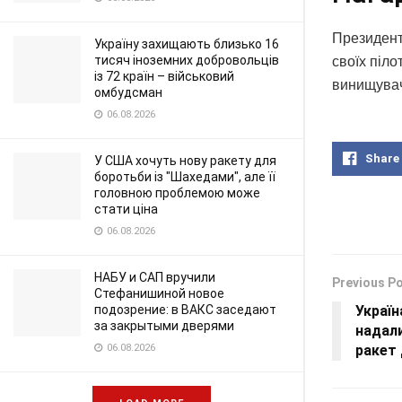
Президент
Україну захищають близько 16
тисяч іноземних добровольців
своїх піло
із 72 країн – військовий
винищувачі
омбудсман
06.08.2026
Share
У США хочуть нову ракету для
боротьби із "Шахедами", але її
головною проблемою може
стати ціна
06.08.2026
НАБУ и САП вручили
Previous P
Стефанишиной новое
Україн
подозрение: в ВАКС заседают
за закрытыми дверями
надали
ракет 
06.08.2026