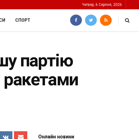
Четвер, 6 Серпня, 2026
СИ
СПОРТ
шу партію
з ракетами
Онлайн новини