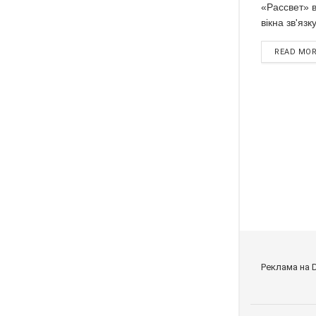
«Рассвет» в
вікна зв'язк
READ MO
Реклама на 