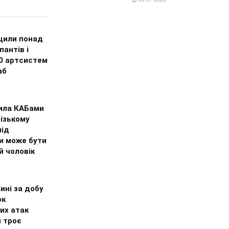
щили понад
пантів і
0 артсистем
аб
ила КАБами
ізькому
під
и може бути
й чоловік
ині за добу
ок
их атак
и троє