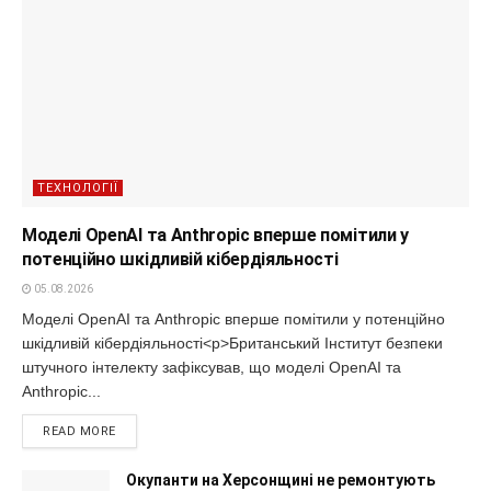
ТЕХНОЛОГІЇ
Моделі OpenAI та Anthropic вперше помітили у
потенційно шкідливій кібердіяльності
05.08.2026
Моделі OpenAI та Anthropic вперше помітили у потенційно
шкідливій кібердіяльності<p>Британський Інститут безпеки
штучного інтелекту зафіксував, що моделі OpenAI та
Anthropic...
READ MORE
Окупанти на Херсонщині не ремонтують