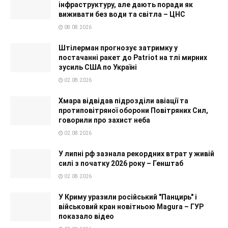
інфраструктуру, але дають поради як
виживати без води та світла – ЦНС
08.08.2026
Штілерман прогнозує затримку у
постачанні ракет до Patriot на тлі мирних
зусиль США по Україні
02.08.2026
Хмара відвідав підрозділи авіації та
протиповітряної оборони Повітряних Сил,
говорили про захист неба
02.08.2026
У липні рф зазнала рекордних втрат у живій
силі з початку 2026 року – Генштаб
02.08.2026
У Криму уразили російський "Панцирь" і
військовий кран новітньою Magura – ГУР
показало відео