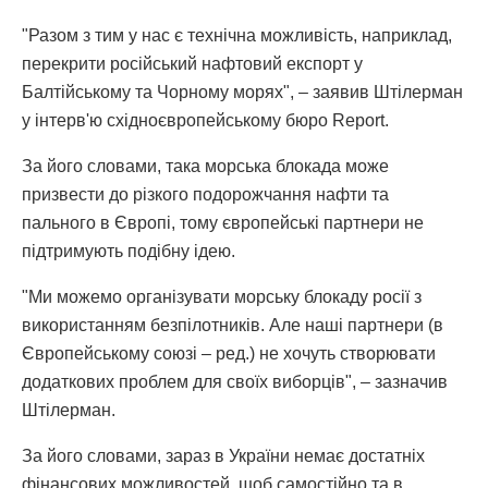
"Разом з тим у нас є технічна можливість, наприклад,
перекрити російський нафтовий експорт у
Балтійському та Чорному морях", – заявив Штілерман
у інтерв'ю східноєвропейському бюро Report.
За його словами, така морська блокада може
призвести до різкого подорожчання нафти та
пального в Європі, тому європейські партнери не
підтримують подібну ідею.
"Ми можемо організувати морську блокаду росії з
використанням безпілотників. Але наші партнери (в
Європейському союзі – ред.) не хочуть створювати
додаткових проблем для своїх виборців", – зазначив
Штілерман.
За його словами, зараз в України немає достатніх
фінансових можливостей, щоб самостійно та в