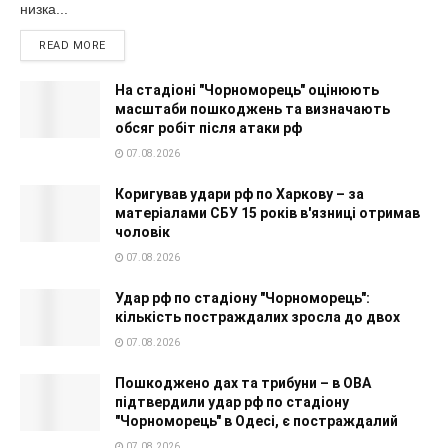
низка...
READ MORE
На стадіоні "Чорноморець" оцінюють
масштаби пошкоджень та визначають
обсяг робіт після атаки рф
07.08.2026
Коригував удари рф по Харкову – за
матеріалами СБУ 15 років в'язниці отримав
чоловік
07.08.2026
Удар рф по стадіону "Чорноморець":
кількість постраждалих зросла до двох
07.08.2026
Пошкоджено дах та трибуни – в ОВА
підтвердили удар рф по стадіону
"Чорноморець" в Одесі, є постраждалий
07.08.2026