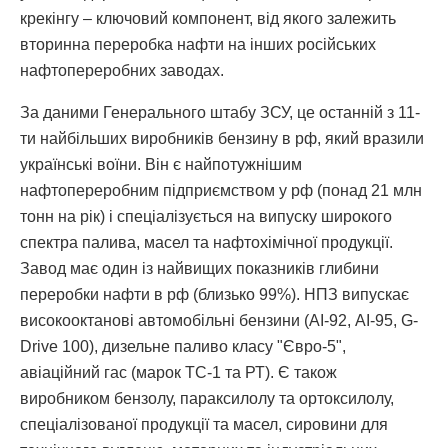
крекінгу – ключовий компонент, від якого залежить
вторинна переробка нафти на інших російських
нафтопереробних заводах.
За даними Генерального штабу ЗСУ, це останній з 11-
ти найбільших виробників бензину в рф, який вразили
українські воїни. Він є найпотужнішим
нафтопереробним підприємством у рф (понад 21 млн
тонн на рік) і спеціалізується на випуску широкого
спектра палива, масел та нафтохімічної продукції.
Завод має один із найвищих показників глибини
переробки нафти в рф (близько 99%). НПЗ випускає
високооктанові автомобільні бензини (АІ-92, АІ-95, G-
Drive 100), дизельне паливо класу "Євро-5",
авіаційний гас (марок ТС-1 та РТ). Є також
виробником бензолу, параксилолу та ортоксилолу,
спеціалізованої продукції та масел, сировини для