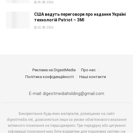
05.08.2026
США ведуть переговори про надання Україні
технологій Patriot – ЗМІ
02.08.2026
Реклама на DigestMedia
Про нас
Політика конфіденційності
Наші контакти
E-mail: digestmediaholding@gmail.com
Використання будь-яких матеріалів, розміщених на сайті
digestmedia.net, дозволяється лише за умови обов’язкового вказання
активного посилання на першоджерело. При передруку або цитуванні
інформації посилання має бути відкритим для пошукових систем і не