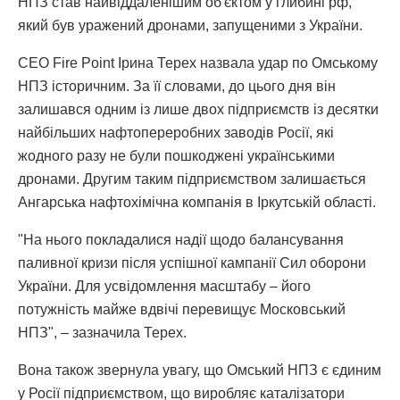
НПЗ став найвіддаленішим об'єктом у глибині рф,
який був уражений дронами, запущеними з України.
СЕО Fire Point Ірина Терех назвала удар по Омському
НПЗ історичним. За її словами, до цього дня він
залишався одним із лише двох підприємств із десятки
найбільших нафтопереробних заводів Росії, які
жодного разу не були пошкоджені українськими
дронами. Другим таким підприємством залишається
Ангарська нафтохімічна компанія в Іркутській області.
"На нього покладалися надії щодо балансування
паливної кризи після успішної кампанії Сил оборони
України. Для усвідомлення масштабу – його
потужність майже вдвічі перевищує Московський
НПЗ", – зазначила Терех.
Вона також звернула увагу, що Омський НПЗ є єдиним
у Росії підприємством, що виробляє каталізатори