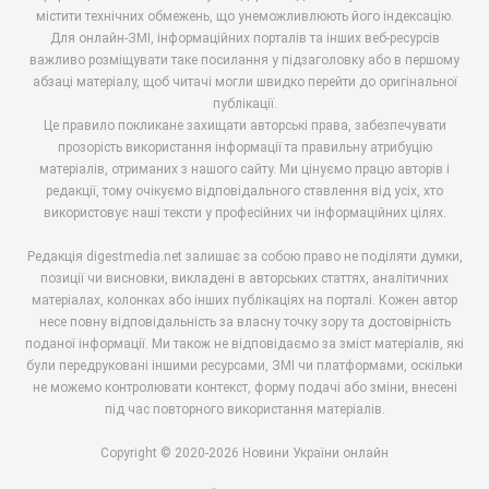
містити технічних обмежень, що унеможливлюють його індексацію.
Для онлайн-ЗМІ, інформаційних порталів та інших веб-ресурсів
важливо розміщувати таке посилання у підзаголовку або в першому
абзаці матеріалу, щоб читачі могли швидко перейти до оригінальної
публікації.
Це правило покликане захищати авторські права, забезпечувати
прозорість використання інформації та правильну атрибуцію
матеріалів, отриманих з нашого сайту. Ми цінуємо працю авторів і
редакції, тому очікуємо відповідального ставлення від усіх, хто
використовує наші тексти у професійних чи інформаційних цілях.
Редакція digestmedia.net залишає за собою право не поділяти думки,
позиції чи висновки, викладені в авторських статтях, аналітичних
матеріалах, колонках або інших публікаціях на порталі. Кожен автор
несе повну відповідальність за власну точку зору та достовірність
поданої інформації. Ми також не відповідаємо за зміст матеріалів, які
були передруковані іншими ресурсами, ЗМІ чи платформами, оскільки
не можемо контролювати контекст, форму подачі або зміни, внесені
під час повторного використання матеріалів.
Copyright © 2020-2026 Новини України онлайн