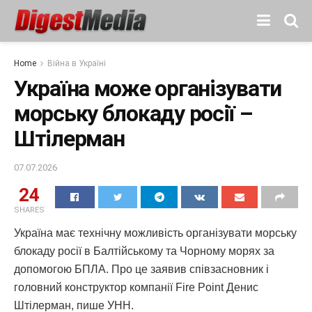
Home
Війна в Україні
Україна може організувати
морську блокаду росії –
Штілерман
07.07.2026
24
SHARES
Україна має технічну можливість організувати морську
блокаду росії в Балтійському та Чорному морях за
допомогою БПЛА. Про це заявив співзасновник і
головний конструктор компанії Fire Point Денис
Штілерман, пише УНН.