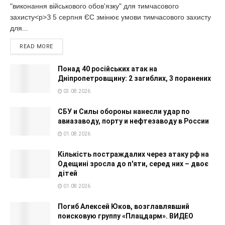
"виконання військового обов'язку" для тимчасового
захисту<p>З 5 серпня ЄС змінює умови тимчасового захисту
для...
READ MORE
Понад 40 російських атак на
Дніпропетровщину: 2 загиблих, 3 поранених
03.08.2026
СБУ и Силы обороны нанесли удар по
авиазаводу, порту и нефтезаводу в России
01.08.2026
Кількість постраждалих через атаку рф на
Одещині зросла до п'яти, серед них – двоє
дітей
01.08.2026
Погиб Алексей Юков, возглавлявший
поисковую группу «Плацдарм». ВИДЕО