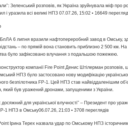
али": Зеленський розповів, як Україна зруйнувала міф про р
ил і уразила всі великі НПЗ 07.07.26, 15:02 • 16649 перегляд
о
і БпЛА 6 липня вразили нафтопереробний завод в Омську, 
ідстань – по прямій вона становить приблизно 2 500 км. На 
тва було зафіксовано влучання з подальшою пожежею.
онструктор компанії Fire Point Денис Штілерман розповів, щ
Омський НПЗ було застосовано нову модифікацію українсько
ного безпілотника FP-1. Цей НПЗ став найвіддаленішим об'
ф, який був уражений дронами, запущеними з України.
ж досяжний для української влучності" – Президент про ура
P-1 НПЗ в Омську06.07.26, 21:03 • 3708 переглядiв
oint Ірина Терех назвала удар по Омському НПЗ історичним.