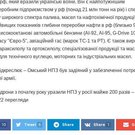
рф, який вразили українські воїни. Він є найпотужнішим
робним підприємством у рф (понад 21 млн тонн на рік) і спе
 широкого спектра палива, масел та нафтохімічної продукці
айвищих показників глибини переробки нафти в рф (близько
исокооктанові автомобільні бензини (АІ-92, АІ-95, G-Drive 1
су "Євро-5", авіаційний гас (марок ТС-1 та РТ). Є також ви
араксилолу та ортоксилолу, спеціалізованої продукції та мас
для технічного вуглецю, моторних та індустріальних масел.
ідкреслює – Омський НПЗ був задіяний у забезпеченні потре
ї армії.
 дрони з початку року уразили НПЗ у росії майже 200 разів –
322 перегляди
10
Tweet
6
Share
Share
1
S