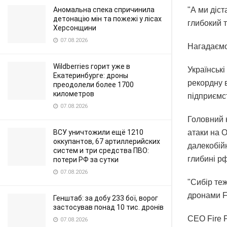
Аномальна спека спричинила
"А ми діст
детонацію мін та пожежі у лісах
глибокий т
Херсонщини
07.08.2026
Нагадаєм
Wildberries горит уже в
Українськ
Екатеринбурге: дроны
рекордну в
преодолели более 1700
километров
підприємс
07.08.2026
Головний к
ВСУ уничтожили ещё 1210
атаки на 
оккупантов, 67 артиллерийских
далекобій
систем и три средства ПВО:
глибині р
потери РФ за сутки
07.08.2026
"Сибір те
дронами F
Генштаб: за добу 233 бої, ворог
застосував понад 10 тис. дронів
СЕО Fire P
07.08.2026