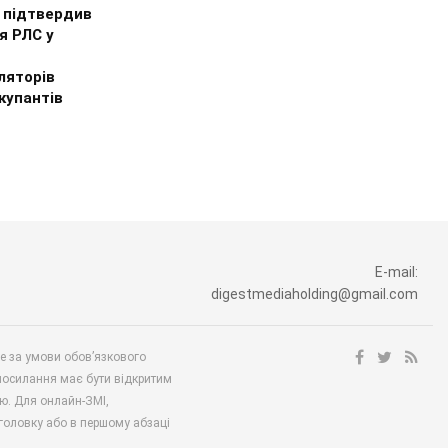
 підтвердив
я РЛС у
ляторів
купантів
E-mail:
digestmediaholding@gmail.com
ше за умови обов’язкового
посилання має бути відкритим
ю. Для онлайн-ЗМІ,
аголовку або в першому абзаці