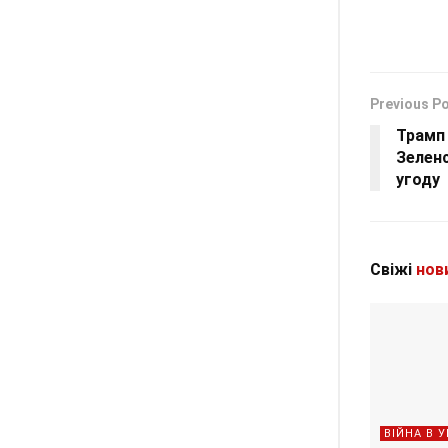
Previous P
Трамп 
Зеленс
угоду
Свіжі
нов
ВІЙНА В У