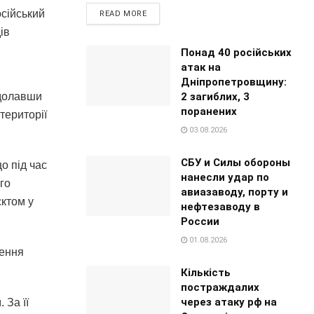
осійський
READ MORE
iв
Понад 40 російських
атак на
Дніпропетровщину:
2 загиблих, 3
здолавши
поранених
території
03.08.2026
СБУ и Силы обороны
о під час
нанесли удар по
го
авиазаводу, порту и
єктом у
нефтезаводу в
России
01.08.2026
ження
Кількість
постраждалих
через атаку рф на
 За її