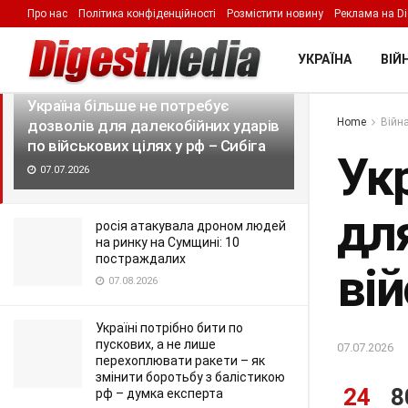
Про нас
Політика конфіденційності
Розмістити новину
Реклама на Di
LATEST
TRENDING
Filter
УКРАЇНА
ВІЙН
Україна більше не потребує
Home
Війна
дозволів для далекобійних ударів
по військових цілях у рф – Сибіга
Ук
07.07.2026
дл
росія атакувала дроном людей
на ринку на Сумщині: 10
постраждалих
вій
07.08.2026
Україні потрібно бити по
пускових, а не лише
07.07.2026
перехоплювати ракети – як
змінити боротьбу з балістикою
24
8
рф – думка експерта