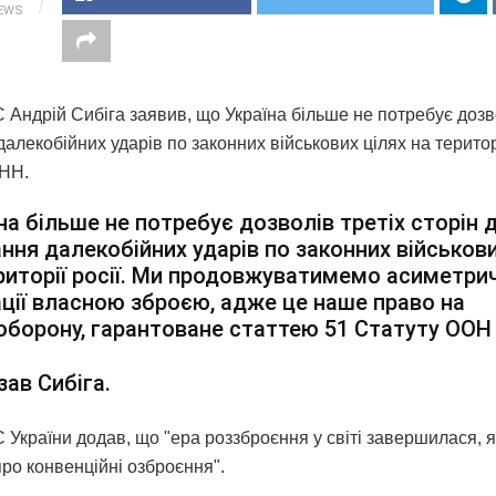
IEWS
 Андрій Сибіга заявив, що Україна більше не потребує дозв
алекобійних ударів по законних військових цілях на територі
НН.
на більше не потребує дозволів третіх сторін 
ння далекобійних ударів по законних військови
риторії росії. Ми продовжуватимемо асиметрич
ції власною зброєю, адже це наше право на
борону, гарантоване статтею 51 Статуту ООН
зав Сибіга.
 України додав, що "ера роззброєння у світі завершилася, 
про конвенційні озброєння".