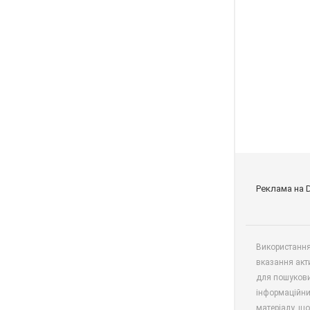
Реклама на 
Використання 
вказання акт
для пошукови
інформаційни
матеріалу, що