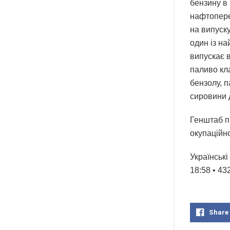
бензину в 
нафтопере
на випуску
один із н
випускає в
паливо кла
бензолу, п
сировини 
Генштаб п
окупаційно
Українські
18:58 • 4
Share