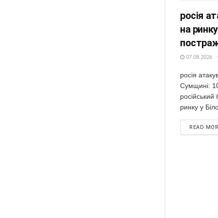
росія а
на ринку
постра
07.08.2026
росія атак
Сумщині: 1
російський 
ринку у Біло
READ MO