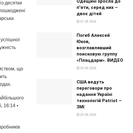
Одещині зросла до
із десятки
п'яти, серед них –
 пошкоджені
двоє дітей
арська
01.08.2026
Погиб Алексей
 успішної
Юков,
ужність
возглавлявший
поисковую группу
«Плацдарм». ВИДЕО
05.08.2026
мством, що
ить
США ведуть
одах.
переговори про
надання Україні
айбільшого
технологій Patriot –
, 16:14 •
ЗМІ
02.08.2026
иробників