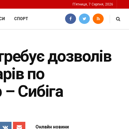
П’ятниця, 7 Серпня, 2026
СИ
СПОРТ
требує дозволів
рів по
 – Сибіга
Онлайн новини