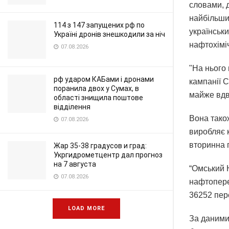
словами, д
найбільши
114 з 147 запущених рф по
українськ
Україні дронів знешкодили за ніч
нафтохіміч
07.08.2026
"На нього
рф ударом КАБами і дронами
кампанії 
поранила двох у Сумах, в
майже вдв
області знищила поштове
відділення
Вона тако
07.08.2026
виробляє к
вторинна 
Жар 35-38 градусов и град:
Укргидрометцентр дал прогноз
на 7 августа
“Омський 
07.08.2026
нафтоперер
36252 пер
LOAD MORE
За даними