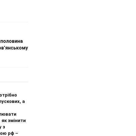
– половина
ов'янському
потрібно
пускових, а
лювати
 як змінити
у з
кою рф –