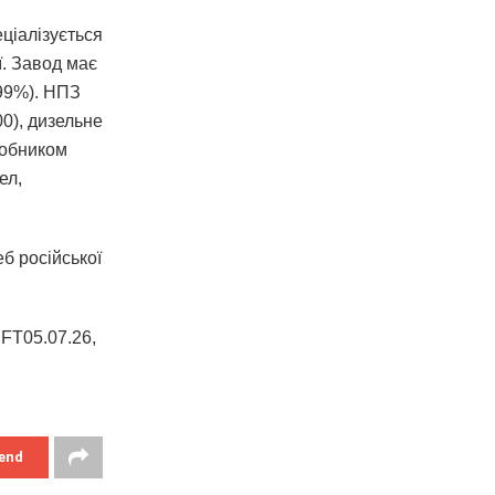
ціалізується
ї. Завод має
 99%). НПЗ
00), дизельне
робником
ел,
б російської
 FT05.07.26,
end