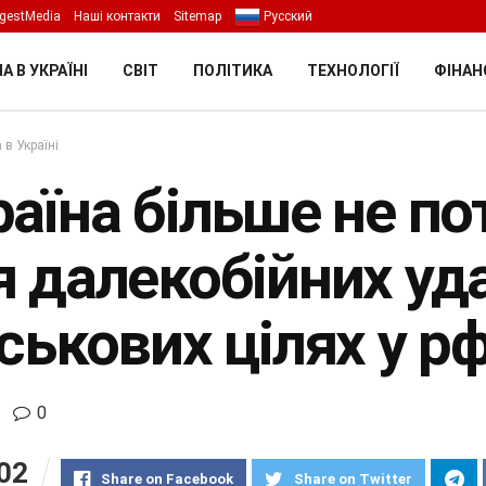
gestMedia
Наші контакти
Sitemap
Русский
А В УКРАЇНІ
СВІТ
ПОЛІТИКА
ТЕХНОЛОГІЇ
ФІНАН
 в Україні
раїна більше не по
я далекобійних уда
ськових цілях у рф
0
02
Share on Facebook
Share on Twitter