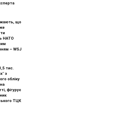
ксперта
жають, що
оже
ити
ть НАТО
ним
нням – WSJ
1,5 тис.
х" з
ого обліку
 на
ті, фігурує
ник
ського ТЦК