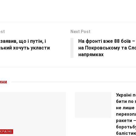
ost
Next Post
заявив, що і путін, і
На фронті вже 88 боїв 
ький хочуть укласти
на Покровському та Сл
напрямках
ини
Україні 
бити по 
не лише
перехоп
ракети –
боротьб
КРАЇНІ
балісти