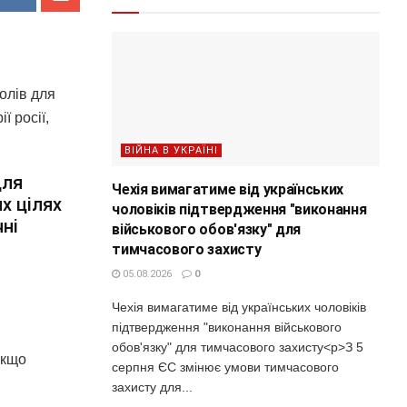
олів для
ї росії,
ВІЙНА В УКРАЇНІ
для
Чехія вимагатиме від українських
х цілях
чоловіків підтвердження "виконання
ні
військового обов'язку" для
тимчасового захисту
05.08.2026
0
Чехія вимагатиме від українських чоловіків
підтвердження "виконання військового
обов'язку" для тимчасового захисту<p>З 5
якщо
серпня ЄС змінює умови тимчасового
захисту для...