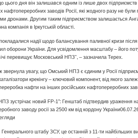
о цього дня він залишався одним із лише двох підприємств 
х нафтопереробних заводів Росії, які жодного разу не були
ими дронами. Другим таким підприємством залишається Анг
на компанія в Іркутській області.
 покладалися надії щодо балансування паливної кризи після
Сил оборони України. Для усвідомлення масштабу – його пот
ічі перевищує Московський НПЗ", – зазначила Терех.
ж звернула увагу, що Омський НПЗ є єдиним у Росії підприє
аталізатори крекінгу – ключовий компонент, від якого залеж
переробка нафти на інших російських нафтопереробних зав
НПЗ зустрічає новий FP-1”: Генштаб підтвердив ураження н
обного заводу росії за 2500 км від кордону України06.07.26
егляди
 Генерального штабу ЗСУ, це останній з 11-ти найбільших в