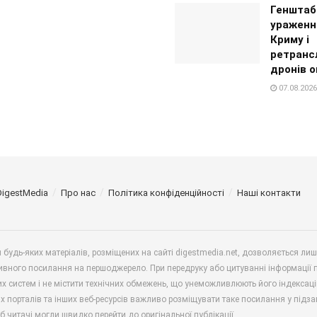
Генштаб
ураженн
Криму і
ретранс
дронів о
07.08.2026
DigestMedia
Про нас
Політика конфіденційності
Наші контакти
будь-яких матеріалів, розміщених на сайті digestmedia.net, дозволяється ли
ивного посилання на першоджерело. При передруку або цитуванні інформації 
х систем і не містити технічних обмежень, що унеможливлюють його індексаці
х порталів та інших веб-ресурсів важливо розміщувати таке посилання у підз
б читачі могли швидко перейти до оригінальної публікації.