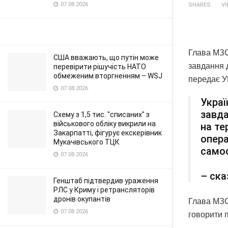
07.08.2026
SHARES
V
Глава МЗС
США вважають, що путін може
завдання д
перевірити рішучість НАТО
обмеженим вторгненням – WSJ
передає У
07.08.2026
Украї
завда
Схему з 1,5 тис. "списаних" з
військового обліку викрили на
на те
Закарпатті, фігурує екскерівник
опера
Мукачівського ТЦК
самоо
07.08.2026
– ска
Генштаб підтвердив ураження
РЛС у Криму і ретрансляторів
дронів окупантів
Глава МЗС
07.08.2026
говорити 