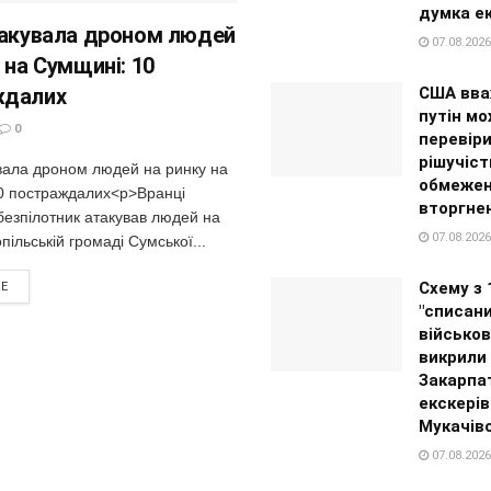
думка е
такувала дроном людей
07.08.2026
 на Сумщині: 10
ждалих
США вва
путін м
0
перевір
рішучіс
увала дроном людей на ринку на
обмеже
0 постраждалих<p>Вранці
вторгне
безпілотник атакував людей на
07.08.2026
пільській громаді Сумської...
Схему з 
RE
"списани
військов
викрили
Закарпат
екскерів
Мукачів
07.08.2026