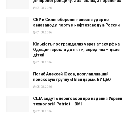
Дніпропетровщину: 2 загиблих, 3 поранених
03.08.2026
СБУ и Силы обороны нанесли удар по
авиазаводу, порту и нефтезаводу в России
01.08.2026
Кількість постраждалих через атаку рф на
Одещині зросла до п'яти, серед них – двоє
дітей
01.08.2026
Погиб Алексей Юков, возглавлявший
поисковую группу «Плацдарм». ВИДЕО
05.08.2026
США ведуть переговори про надання Україні
технологій Patriot – ЗМІ
02.08.2026