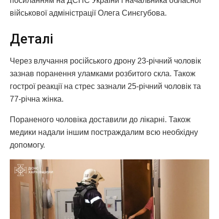
посиланням на ДСНС України і начальника обласної
військової адміністрації Олега Синєгубова.
Деталі
Через влучання російського дрону 23-річний чоловік
зазнав поранення уламками розбитого скла. Також
гострої реакції на стрес зазнали 25-річний чоловік та
77-річна жінка.
Пораненого чоловіка доставили до лікарні. Також
медики надали іншим постраждалим всю необхідну
допомогу.