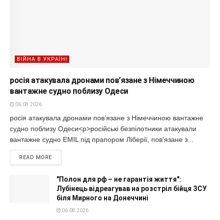
ВІЙНА В УКРАЇНІ
росія атакувала дронами пов’язане з Німеччиною
вантажне судно поблизу Одеси
06.08.2026
росія атакувала дронами пов’язане з Німеччиною вантажне
судно поблизу Одеси<p>російські безпілотники атакували
вантажне судно EMIL під прапором Ліберії, пов'язане з...
READ MORE
"Полон для рф – не гарантія життя":
Лубінець відреагував на розстріл бійця ЗСУ
біля Мирного на Донеччині
06.08.2026