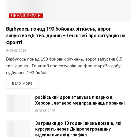
ВІЙНА В УКРАЇНІ
Відбулось понад 190 бойових зіткнень, ворог
запустив 6,5 тис. дронів – Генштаб про ситуацію на
фронті
08.08.2026
Відбулось понад 190 бойових зіткнень, ворог запустив 6,5
тис. дронів - Генштаб про ситуацію на фронті<p>За добу
відбулося 192 бойові...
READ MORE
російський дрон атакував лікарню в
Херсоні, четверо медпрацівниць поранені
08.08.2026
Затримки до 10 годин: низка поїздів, які
курсують через Дніпропетровщину,
відхилилися від графіка