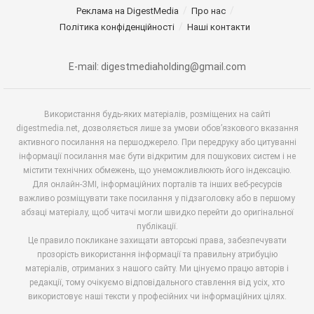
Реклама на DigestMedia
Про нас
Політика конфіденційності
Наші контакти
E-mail: digestmediaholding@gmail.com
Використання будь-яких матеріалів, розміщених на сайті
digestmedia.net, дозволяється лише за умови обов’язкового вказання
активного посилання на першоджерело. При передруку або цитуванні
інформації посилання має бути відкритим для пошукових систем і не
містити технічних обмежень, що унеможливлюють його індексацію.
Для онлайн-ЗМІ, інформаційних порталів та інших веб-ресурсів
важливо розміщувати таке посилання у підзаголовку або в першому
абзаці матеріалу, щоб читачі могли швидко перейти до оригінальної
публікації.
Це правило покликане захищати авторські права, забезпечувати
прозорість використання інформації та правильну атрибуцію
матеріалів, отриманих з нашого сайту. Ми цінуємо працю авторів і
редакції, тому очікуємо відповідального ставлення від усіх, хто
використовує наші тексти у професійних чи інформаційних цілях.