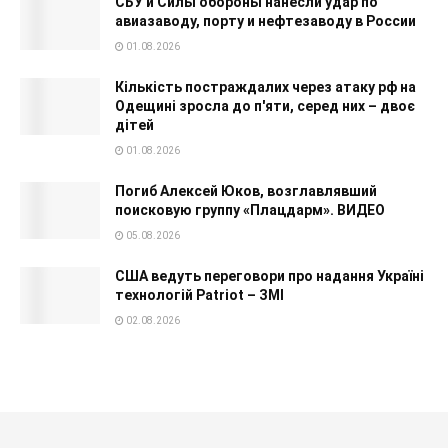
СБУ и Силы обороны нанесли удар по
авиазаводу, порту и нефтезаводу в России
01.08.2026
Кількість постраждалих через атаку рф на
Одещині зросла до п'яти, серед них – двоє
дітей
01.08.2026
Погиб Алексей Юков, возглавлявший
поисковую группу «Плацдарм». ВИДЕО
05.08.2026
США ведуть переговори про надання Україні
технологій Patriot – ЗМІ
02.08.2026