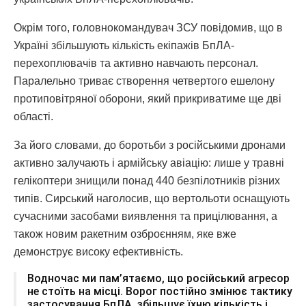
Окрім того, головнокомандувач ЗСУ повідомив, що в
Україні збільшують кількість екіпажів БпЛА-
перехоплювачів та активно навчають персонал.
Паралельно триває створення четвертого ешелону
протиповітряної оборони, який прикриватиме ще дві
області.
За його словами, до боротьби з російськими дронами
активно залучають і армійську авіацію: лише у травні
гелікоптери знищили понад 440 безпілотників різних
типів. Сирський наголосив, що вертольоти оснащують
сучасними засобами виявлення та прицілювання, а
також новим ракетним озброєнням, яке вже
демонструє високу ефективність.
Водночас ми пам’ятаємо, що російський агресор
не стоїть на місці. Ворог постійно змінює тактику
застосування БпЛА, збільшує їхню кількість і