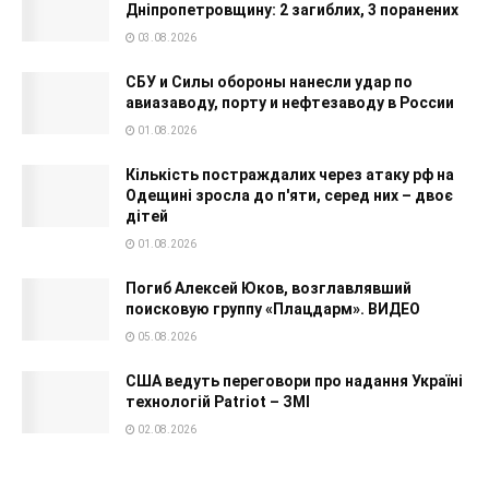
Дніпропетровщину: 2 загиблих, 3 поранених
03.08.2026
СБУ и Силы обороны нанесли удар по
авиазаводу, порту и нефтезаводу в России
01.08.2026
Кількість постраждалих через атаку рф на
Одещині зросла до п'яти, серед них – двоє
дітей
01.08.2026
Погиб Алексей Юков, возглавлявший
поисковую группу «Плацдарм». ВИДЕО
05.08.2026
США ведуть переговори про надання Україні
технологій Patriot – ЗМІ
02.08.2026