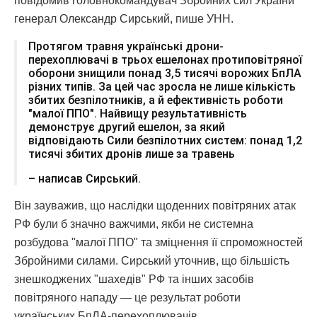
повідомив головнокомандувач Збройних сил України
генерал Олександр Сирський, пише УНН.
Протягом травня українські дрони-
перехоплювачі в трьох ешелонах протиповітряної
оборони знищили понад 3,5 тисячі ворожих БпЛА
різних типів. За цей час зросла не лише кількість
збитих безпілотників, а й ефективність роботи
"малої ППО". Найвищу результативність
демонструє другий ешелон, за який
відповідають Сили безпілотних систем: понад 1,2
тисячі збитих дронів лише за травень
– написав Сирський.
Він зауважив, що наслідки щоденних повітряних атак
РФ були б значно важчими, якби не системна
розбудова "малої ППО" та зміцнення її спроможностей
Збройними силами. Сирський уточнив, що більшість
знешкоджених "шахедів" РФ та інших засобів
повітряного нападу — це результат роботи
українських БпЛА-перехоплювачів.