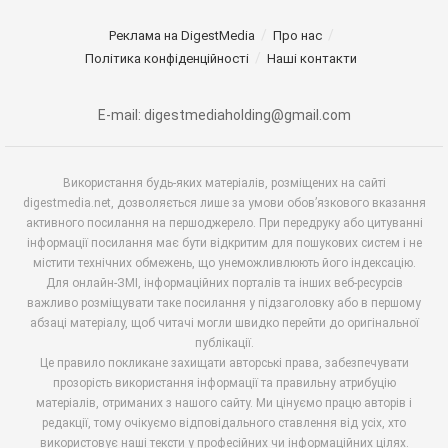
Реклама на DigestMedia
Про нас
Політика конфіденційності
Наші контакти
E-mail: digestmediaholding@gmail.com
Використання будь-яких матеріалів, розміщених на сайті
digestmedia.net, дозволяється лише за умови обов’язкового вказання
активного посилання на першоджерело. При передруку або цитуванні
інформації посилання має бути відкритим для пошукових систем і не
містити технічних обмежень, що унеможливлюють його індексацію.
Для онлайн-ЗМІ, інформаційних порталів та інших веб-ресурсів
важливо розміщувати таке посилання у підзаголовку або в першому
абзаці матеріалу, щоб читачі могли швидко перейти до оригінальної
публікації.
Це правило покликане захищати авторські права, забезпечувати
прозорість використання інформації та правильну атрибуцію
матеріалів, отриманих з нашого сайту. Ми цінуємо працю авторів і
редакції, тому очікуємо відповідального ставлення від усіх, хто
використовує наші тексти у професійних чи інформаційних цілях.