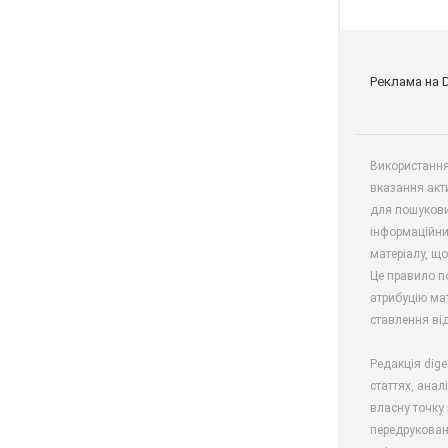
Реклама на 
Використання 
вказання акт
для пошукови
інформаційни
матеріалу, що
Це правило п
атрибуцію мат
ставлення від
Редакція dige
статтях, анал
власну точку 
передрукован