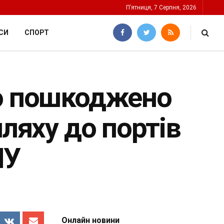
П’ятниця, 7 Серпня, 2026
СИ
СПОРТ
но пошкоджено
шляху до портів
ПУ
Онлайн новини