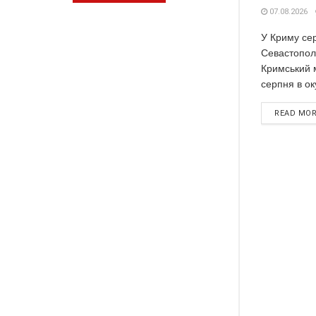
07.08.2026
У Криму сер
Севастополі
Кримський м
серпня в ок
READ MO