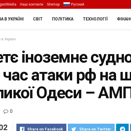
gestMedia
Наші контакти
Sitemap
Русский
А В УКРАЇНІ
СВІТ
ПОЛІТИКА
ТЕХНОЛОГІЇ
ФІНАН
 в Україні
етє іноземне суд
 час атаки рф на 
ликої Одеси – АМ
0
02
Share on Facebook
Share on Twitter