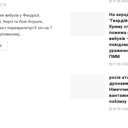
07.08.2026
0
На аеро
ія вибухів у Феодосії,
"Гвардій
, Керчі та біля Алушти,
Криму с
іст перекрили<p>У ніч на 7
пожежа 
упованому...
вибухів 
повідом
RE
ураженн
ПММ
07.08.2026
росія ат
дронами
Німеччи
вантажн
поблизу
06.08.2026