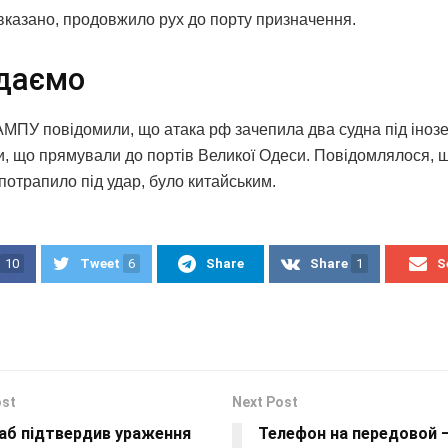
 вказано, продовжило рух до порту призначення.
даємо
АМПУ повідомили, що атака рф зачепила два судна під іно
, що прямували до портів Великої Одеси. Повідомлялося, 
потрапило під удар, було китайським.
10
Tweet
6
Share
Share
1
S
ost
Next Post
аб підтвердив ураження
Телефон на передовой 