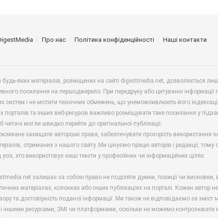
DigestMedia
Про нас
Політика конфіденційності
Наші контакти
будь-яких матеріалів, розміщених на сайті digestmedia.net, дозволяється ли
ивного посилання на першоджерело. При передруку або цитуванні інформації 
х систем і не містити технічних обмежень, що унеможливлюють його індексаці
х порталів та інших веб-ресурсів важливо розміщувати таке посилання у підз
б читачі могли швидко перейти до оригінальної публікації.
окликане захищати авторські права, забезпечувати прозорість використання і
еріалів, отриманих з нашого сайту. Ми цінуємо працю авторів і редакції, тому
 усіх, хто використовує наші тексти у професійних чи інформаційних цілях.
stmedia.net залишає за собою право не поділяти думки, позиції чи висновки, 
ітичних матеріалах, колонках або інших публікаціях на порталі. Кожен автор н
зору та достовірність поданої інформації. Ми також не відповідаємо за зміст м
і іншими ресурсами, ЗМІ чи платформами, оскільки не можемо контролювати к