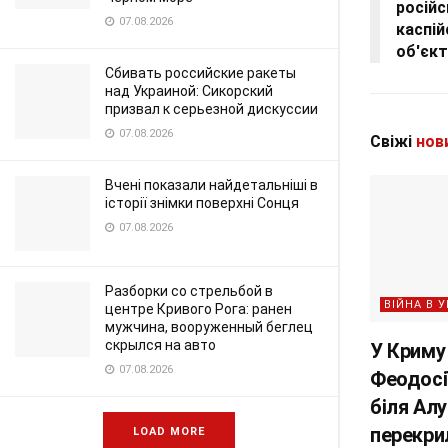
російс
07.08.2026
каспій
об'єкт
Сбивать российские ракеты
над Украиной: Сикорский
призвал к серьезной дискуссии
07.08.2026
Свіжі
нов
Вчені показали найдетальніші в
історії знімки поверхні Сонця
07.08.2026
Разборки со стрельбой в
ВІЙНА В У
центре Кривого Рога: ранен
мужчина, вооруженный беглец
скрылся на авто
У Криму 
07.08.2026
Феодосії
біля Ал
перекри
LOAD MORE