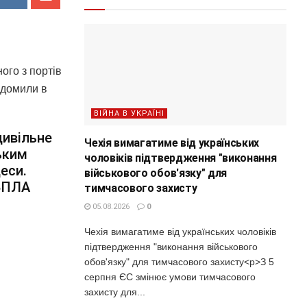
ого з портів
ідомили в
ВІЙНА В УКРАЇНІ
цивільне
Чехія вимагатиме від українських
ьким
чоловіків підтвердження "виконання
еси.
військового обов'язку" для
 БПЛА
тимчасового захисту
05.08.2026
0
Чехія вимагатиме від українських чоловіків
підтвердження "виконання військового
обов'язку" для тимчасового захисту<p>З 5
серпня ЄС змінює умови тимчасового
захисту для...