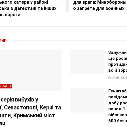
ького катера у районі
для врага: Минобороны
ська в дагестані та інших
о запрете для военных
ів ворога
ини
Залужни
що росі
протиді
всій збр
07.08.2026
КРАЇНІ
Генштаб
повідоми
серія вибухів у
добу рос
, Севастополі, Керчі та
понад 1 
ушти, Кримський міст
військов
600 безп
ли