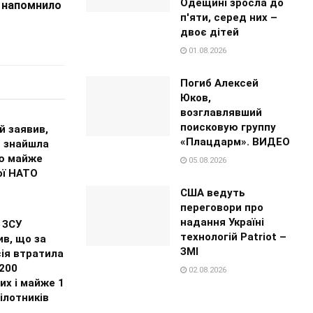
Одещині зросла до
 напомнило
п'яти, серед них –
двоє дітей
01.08.2026
Погиб Алексей
Юков,
возглавлявший
поисковую группу
й заявив,
«Плацдарм». ВИДЕО
я знайшла
ю майже
05.08.2026
ої НАТО
США ведуть
переговори про
надання Україні
 ЗСУ
технологій Patriot –
в, що за
ЗМІ
ія втратила
200
02.08.2026
их і майже 1
ілотників