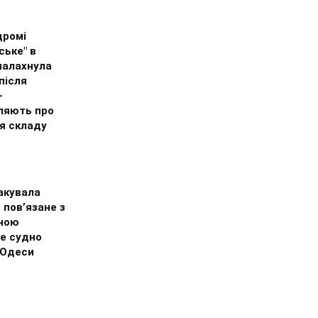
дромі
ське" в
палахнула
після
–
ляють про
я складу
акувала
 пов’язане з
ною
е судно
 Одеси