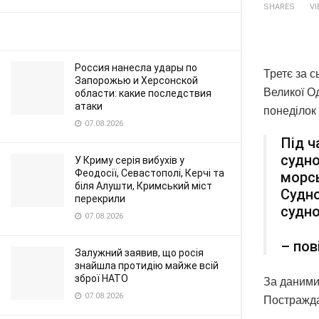
SHARES
V
Россия нанесла удары по
Третє за с
Запорожью и Херсонской
Великої Од
области: какие последствия
атаки
понеділок 
07.08.2026
Під ч
судно
У Криму серія вибухів у
Феодосії, Севастополі, Керчі та
морсь
біля Алушти, Кримський міст
Судно
перекрили
судн
07.08.2026
– пов
Залужний заявив, що росія
знайшла протидію майже всій
зброї НАТО
За даними
07.08.2026
Постражда