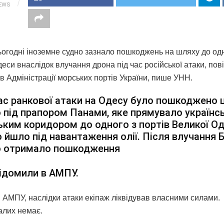
IEWS
ьогодні іноземне судно зазнало пошкоджень на шляху до одн
еси внаслідок влучання дрона під час російської атаки, пов
в Адміністрації морських портів України, пише УНН.
ас ранкової атаки на Одесу було пошкоджено 
 під прапором Панами, яке прямувало українс
ким коридором до одного з портів Великої Од
 йшло під навантаження олії. Після влучання
о отримало пошкодження
ідомили в АМПУ.
 АМПУ, наслідки атаки екіпаж ліквідував власними силами.
лих немає.