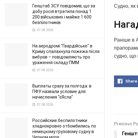
Генштаб ЗСУ повідомив, що за
Судно, як
добу росія втратила понад 1
200 військових і майже 1 600
Нага
безпілотників
07.08.2026
Раніше в 
На аеродромі "Гвардійське" в
прапорами
Криму спалахнула пожежа після
судно, що 
вибухів – повідомляють про
ураження складу ПММ
07.08.2026
Share
Выплаты сразу за полгода: в
ПФУ назвали условие для
начисления “єЯсла”
07.08.2026
Российские беспилотники
Previous P
хладнокровно отбомбились по
немецкому грузовому судну в
Геншт
Черном море