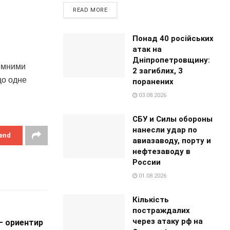
READ MORE
Понад 40 російських
атак на
Дніпропетровщину:
земними
2 загиблих, 3
що одне
поранених
03.08.2026
СБУ и Силы обороны
нанесли удар по
end
авиазаводу, порту и
нефтезаводу в
России
01.08.2026
Кількість
постраждалих
через атаку рф на
— ориентир