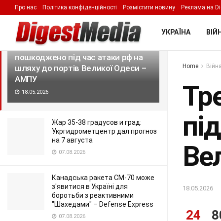
Про нас
Політика конфіденційності
Розмістити новину
Реклама на Di
LATEST
TRENDING
Filter
УКРАЇНА
ВІЙН
Третє іноземне судно
пошкоджено під час атаки рф на
Home
Війна
шляху до портів Великої Одеси –
АМПУ
Тр
18.05.2026
під
Жар 35-38 градусов и град:
Укргидрометцентр дал прогноз
на 7 августа
Ве
07.08.2026
Канадська ракета CM-70 може
з'явитися в Україні для
18.05.2026
боротьби з реактивними
"Шахедами" – Defense Express
24
8
07.08.2026