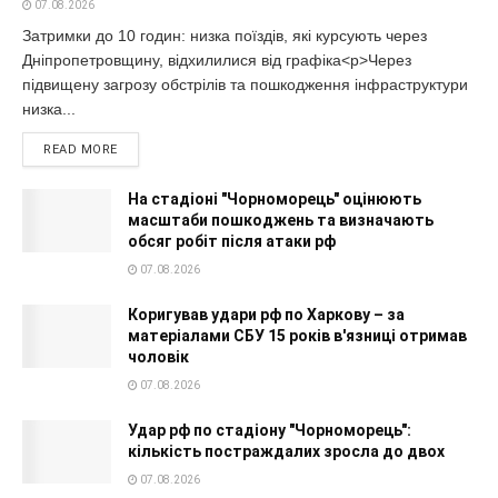
07.08.2026
Затримки до 10 годин: низка поїздів, які курсують через
Дніпропетровщину, відхилилися від графіка<p>Через
підвищену загрозу обстрілів та пошкодження інфраструктури
низка...
READ MORE
На стадіоні "Чорноморець" оцінюють
масштаби пошкоджень та визначають
обсяг робіт після атаки рф
07.08.2026
Коригував удари рф по Харкову – за
матеріалами СБУ 15 років в'язниці отримав
чоловік
07.08.2026
Удар рф по стадіону "Чорноморець":
кількість постраждалих зросла до двох
07.08.2026