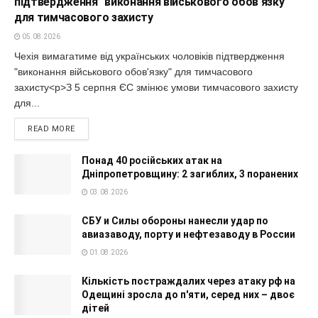
підтвердження "виконання військового обов'язку"
для тимчасового захисту
05.08.2026
Чехія вимагатиме від українських чоловіків підтвердження
"виконання військового обов'язку" для тимчасового
захисту<p>З 5 серпня ЄС змінює умови тимчасового захисту
для...
READ MORE
Понад 40 російських атак на
Дніпропетровщину: 2 загиблих, 3 поранених
03.08.2026
СБУ и Силы обороны нанесли удар по
авиазаводу, порту и нефтезаводу в России
01.08.2026
Кількість постраждалих через атаку рф на
Одещині зросла до п'яти, серед них – двоє
дітей