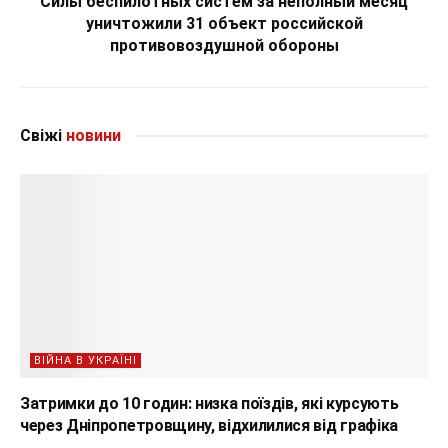
Силы беспилотных систем за неполный месяц
уничтожили 31 объект российской
противовоздушной обороны
Свіжі
новини
ВІЙНА В УКРАЇНІ
Затримки до 10 годин: низка поїздів, які курсують
через Дніпропетровщину, відхилилися від графіка