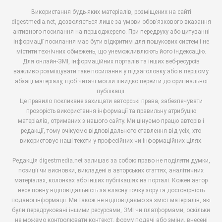
Використання будь-яких матеріалів, розміщених на сайті
digestmedia.net, дозволяється лише за умови обов’язкового вказання
активного посилання на першоджерело. При передруку або цитуванні
інформації посилання має бути відкритим для пошукових систем і не
містити технічних обмежень, що унеможливлюють його індексацію.
Для онлайн-ЗМІ, інформаційних порталів та інших веб-ресурсів
важливо розміщувати таке посилання у підзаголовку або в першому
абзаці матеріалу, щоб читачі могли швидко перейти до оригінальної
публікації.
Це правило покликане захищати авторські права, забезпечувати
прозорість використання інформації та правильну атрибуцію
матеріалів, отриманих з нашого сайту. Ми цінуємо працю авторів і
редакції, тому очікуємо відповідального ставлення від усіх, хто
використовує наші тексти у професійних чи інформаційних цілях.
Редакція digestmedia.net залишає за собою право не поділяти думки,
позиції чи висновки, викладені в авторських статтях, аналітичних
матеріалах, колонках або інших публікаціях на порталі. Кожен автор
несе повну відповідальність за власну точку зору та достовірність
поданої інформації. Ми також не відповідаємо за зміст матеріалів, які
були передруковані іншими ресурсами, ЗМІ чи платформами, оскільки
не можемо контролювати контекст, форму подачі або зміни, внесені