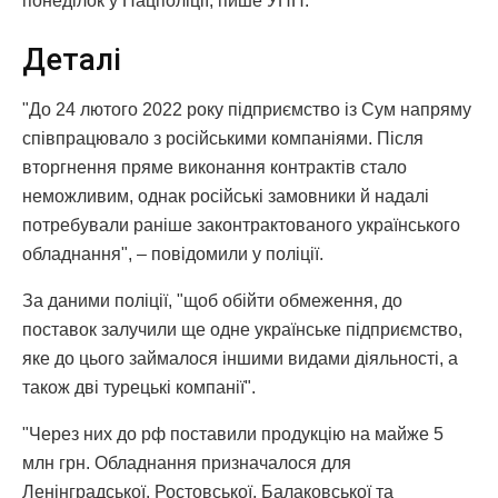
понеділок у Нацполіції, пише УНН.
Деталі
"До 24 лютого 2022 року підприємство із Сум напряму
співпрацювало з російськими компаніями. Після
вторгнення пряме виконання контрактів стало
неможливим, однак російські замовники й надалі
потребували раніше законтрактованого українського
обладнання", – повідомили у поліції.
За даними поліції, "щоб обійти обмеження, до
поставок залучили ще одне українське підприємство,
яке до цього займалося іншими видами діяльності, а
також дві турецькі компанії".
"Через них до рф поставили продукцію на майже 5
млн грн. Обладнання призначалося для
Ленінградської, Ростовської, Балаковської та