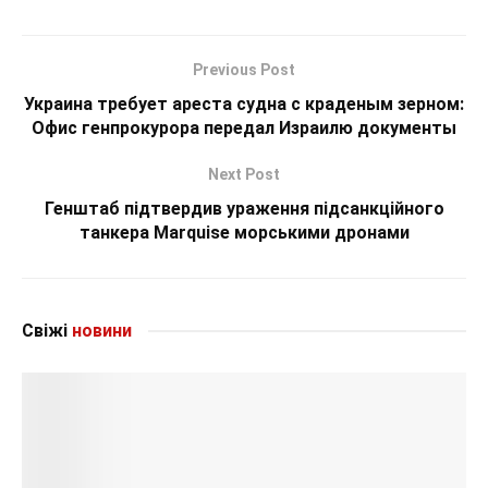
Previous Post
Украина требует ареста судна с краденым зерном:
Офис генпрокурора передал Израилю документы
Next Post
Генштаб підтвердив ураження підсанкційного
танкера Marquise морськими дронами
Свіжі
новини