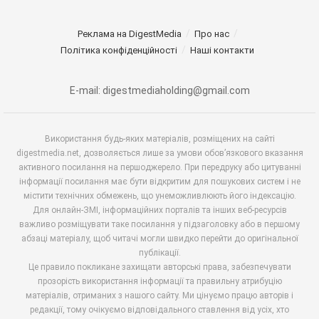
Реклама на DigestMedia
Про нас
Політика конфіденційності
Наші контакти
E-mail: digestmediaholding@gmail.com
Використання будь-яких матеріалів, розміщених на сайті
digestmedia.net, дозволяється лише за умови обов’язкового вказання
активного посилання на першоджерело. При передруку або цитуванні
інформації посилання має бути відкритим для пошукових систем і не
містити технічних обмежень, що унеможливлюють його індексацію.
Для онлайн-ЗМІ, інформаційних порталів та інших веб-ресурсів
важливо розміщувати таке посилання у підзаголовку або в першому
абзаці матеріалу, щоб читачі могли швидко перейти до оригінальної
публікації.
Це правило покликане захищати авторські права, забезпечувати
прозорість використання інформації та правильну атрибуцію
матеріалів, отриманих з нашого сайту. Ми цінуємо працю авторів і
редакції, тому очікуємо відповідального ставлення від усіх, хто