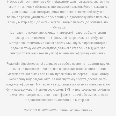
інформації посилання має бути відкритим для пошукових систем і не
містити технічних обмежень, що унеможливлюють його індексацію.
Для онлайн-ЗМІ, інформаційних порталів та інших веб-ресурсів
важливо розміщувати таке посилання у підзаголовку або в першому
абзаці матеріалу, щоб читачі могли швидко перейти до оригінальної
публікації.
Це правило покликане захищати авторські права, забезпечувати
прозорість використання інформації та правильну атрибуцію
матеріалів, отриманих з нашого сайту. Ми цінуємо працю авторів і
редакції, тому очікуємо відповідального ставлення від усіх, хто
використовує наші тексти у професійних чи інформаційних цілях.
Редакція digestmedia.net залишає за собою право не поділяти думки,
позиції чи висновки, викладені в авторських статтях, аналітичних
матеріалах, колонках або інших публікаціях на порталі. Кожен автор
несе повну відповідальність за власну точку зору та достовірність
поданої інформації. Ми також не відповідаємо за зміст матеріалів, які
були передруковані іншими ресурсами, ЗМІ чи платформами, оскільки
не можемо контролювати контекст, форму подачі або зміни, внесені
під час повторного використання матеріалів.
Copyright © 2020-2026 Новини України онлайн