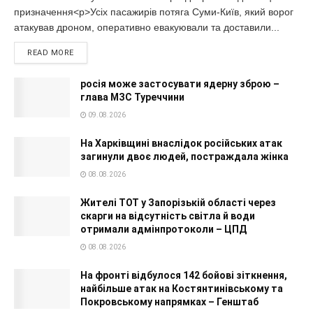
призначення<p>Усіх пасажирів потяга Суми-Київ, який ворог
атакував дроном, оперативно евакуювали та доставили...
READ MORE
росія може застосувати ядерну зброю –
глава МЗС Туреччини
09.08.2026
На Харківщині внаслідок російських атак
загинули двоє людей, постраждала жінка
08.08.2026
Жителі ТОТ у Запорізькій області через
скарги на відсутність світла й води
отримали адмінпротоколи – ЦПД
08.08.2026
На фронті відбулося 142 бойові зіткнення,
найбільше атак на Костянтинівському та
Покровському напрямках – Генштаб