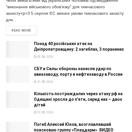
Чехія вимагатиме від українських чоловіків підтвердження
"виконання військового обов'язку" для тимчасового
захисту<p>З 5 серпня ЄС змінює умови тимчасового захисту
для...
READ MORE
Понад 40 російських атак на
Дніпропетровщину: 2 загиблих, 3 поранених
03.08.2026
СБУ и Силы обороны нанесли удар по
авиазаводу, порту и нефтезаводу в России
01.08.2026
Кількість постраждалих через атаку рф на
Одещині зросла до п'яти, серед них – двоє
дітей
01.08.2026
Погиб Алексей Юков, возглавлявший
поисковую группу «Плацдарм». ВИДЕО