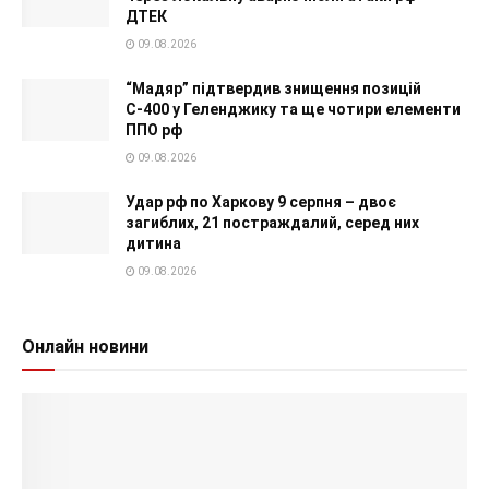
ДТЕК
09.08.2026
“Мадяр” підтвердив знищення позицій
С-400 у Геленджику та ще чотири елементи
ППО рф
09.08.2026
Удар рф по Харкову 9 серпня – двоє
загиблих, 21 постраждалий, серед них
дитина
09.08.2026
Онлайн новини