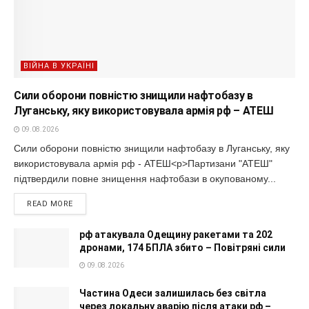
ВІЙНА В УКРАЇНІ
Сили оборони повністю знищили нафтобазу в
Луганську, яку використовувала армія рф – АТЕШ
09.08.2026
Сили оборони повністю знищили нафтобазу в Луганську, яку
використовувала армія рф - АТЕШ<p>Партизани "АТЕШ"
підтвердили повне знищення нафтобази в окупованому...
READ MORE
рф атакувала Одещину ракетами та 202
дронами, 174 БПЛА збито – Повітряні сили
09.08.2026
Частина Одеси залишилась без світла
через локальну аварію після атаки рф –