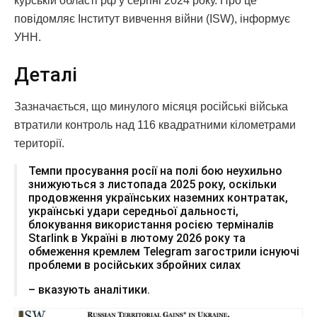
курській області рф у серпні 2024 року. Про це
повідомляє Інститут вивчення війни (ISW), інформує
УНН.
Деталі
Зазначається, що минулого місяця російські війська
втратили контроль над 116 квадратними кілометрами
території.
Темпи просування росії на полі бою неухильно
знижуються з листопада 2025 року, оскільки
продовження українських наземних контратак,
українські удари середньої дальності,
блокування використання росією терміналів
Starlink в Україні в лютому 2026 року та
обмеження кремлем Telegram загострили існуючі
проблеми в російських збройних силах
– вказують аналітики.