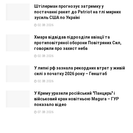
Штілерман прогнозує затримку у
постачанні ракет до Patriot на тлі мирних
зусиль США по Україні
02.08.2026
Хмара відвідав підрозділи авіації та
протиповітряної оборони Повітряних Сил,
говорили про захист неба
02.08.2026
У липні рф зазнала рекордних втрат у живій
силі з початку 2026 року – Генштаб
02.08.2026
У Криму уразили російський "Панцирь" і
військовий кран новітньою Magura – ГУР
показало відео
07.08.2026