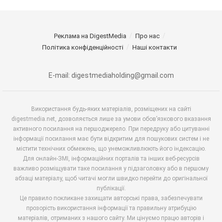
Реклама на DigestMedia
Про нас
Політика конфіденційності
Наші контакти
E-mail: digestmediaholding@gmail.com
Використання будь-яких матеріалів, розміщених на сайті
digestmedia.net, дозволяється лише за умови обов’язкового вказання
активного посилання на першоджерело. При передруку або цитуванні
інформації посилання має бути відкритим для пошукових систем і не
містити технічних обмежень, що унеможливлюють його індексацію.
Для онлайн-ЗМІ, інформаційних порталів та інших веб-ресурсів
важливо розміщувати таке посилання у підзаголовку або в першому
абзаці матеріалу, щоб читачі могли швидко перейти до оригінальної
публікації.
Це правило покликане захищати авторські права, забезпечувати
прозорість використання інформації та правильну атрибуцію
матеріалів, отриманих з нашого сайту. Ми цінуємо працю авторів і