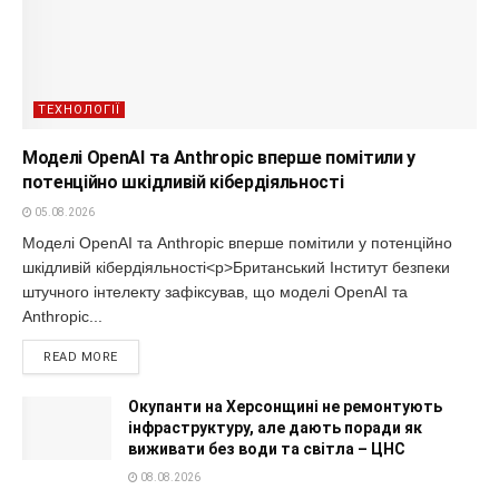
ТЕХНОЛОГІЇ
Моделі OpenAI та Anthropic вперше помітили у
потенційно шкідливій кібердіяльності
05.08.2026
Моделі OpenAI та Anthropic вперше помітили у потенційно
шкідливій кібердіяльності<p>Британський Інститут безпеки
штучного інтелекту зафіксував, що моделі OpenAI та
Anthropic...
READ MORE
Окупанти на Херсонщині не ремонтують
інфраструктуру, але дають поради як
виживати без води та світла – ЦНС
08.08.2026