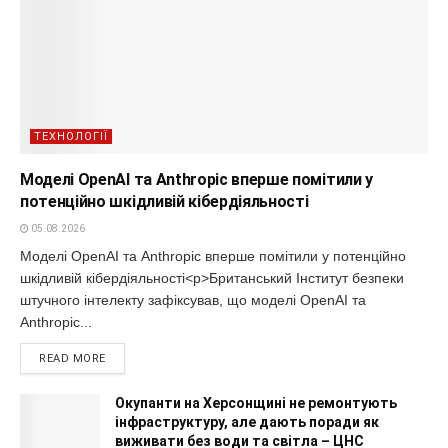
ТЕХНОЛОГІЇ
Моделі OpenAI та Anthropic вперше помітили у
потенційно шкідливій кібердіяльності
05.08.2026
Моделі OpenAI та Anthropic вперше помітили у потенційно
шкідливій кібердіяльності<p>Британський Інститут безпеки
штучного інтелекту зафіксував, що моделі OpenAI та
Anthropic...
READ MORE
Окупанти на Херсонщині не ремонтують
інфраструктуру, але дають поради як
виживати без води та світла – ЦНС