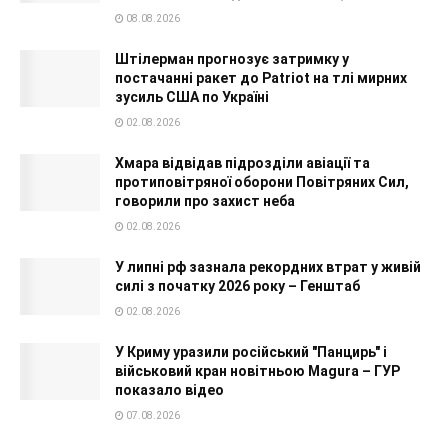
08.08.2026
Штілерман прогнозує затримку у
постачанні ракет до Patriot на тлі мирних
зусиль США по Україні
02.08.2026
Хмара відвідав підрозділи авіації та
протиповітряної оборони Повітряних Сил,
говорили про захист неба
02.08.2026
У липні рф зазнала рекордних втрат у живій
силі з початку 2026 року – Генштаб
02.08.2026
У Криму уразили російський "Панцирь" і
військовий кран новітньою Magura – ГУР
показало відео
07.08.2026