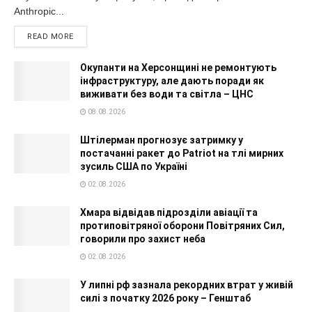
Anthropic...
READ MORE
Окупанти на Херсонщині не ремонтують
інфраструктуру, але дають поради як
виживати без води та світла – ЦНС
08.08.2026
Штілерман прогнозує затримку у
постачанні ракет до Patriot на тлі мирних
зусиль США по Україні
02.08.2026
Хмара відвідав підрозділи авіації та
протиповітряної оборони Повітряних Сил,
говорили про захист неба
02.08.2026
У липні рф зазнала рекордних втрат у живій
силі з початку 2026 року – Генштаб