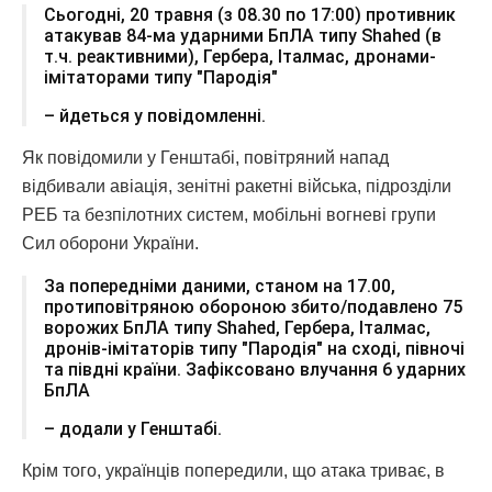
Сьогодні, 20 травня (з 08.30 по 17:00) противник
атакував 84-ма ударними БпЛА типу Shahed (в
т.ч. реактивними), Гербера, Італмас, дронами-
імітаторами типу "Пародія"
– йдеться у повідомленні.
Як повідомили у Генштабі, повітряний напад
відбивали авіація, зенітні ракетні війська, підрозділи
РЕБ та безпілотних систем, мобільні вогневі групи
Сил оборони України.
За попередніми даними, станом на 17.00,
протиповітряною обороною збито/подавлено 75
ворожих БпЛА типу Shahed, Гербера, Італмас,
дронів-імітаторів типу "Пародія" на сході, півночі
та півдні країни. Зафіксовано влучання 6 ударних
БпЛА
– додали у Генштабі.
Крім того, українців попередили, що атака триває, в