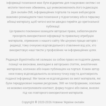
інформації посилання має бути відкритим для пошукових систем і не
містити технічних обмежень, що унеможливлюють його індексацію.
Для онлайн-ЗМІ, інформаційних порталів та інших веб-ресурсів
важливо розміщувати таке посилання у підзаголовку або в першому
абзаці матеріалу, щоб читачі могли швидко перейти до оригінальної
публікації.
Це правило покликане захищати авторські права, забезпечувати
прозорість використання інформації та правильну атрибуцію
матеріалів, отриманих з нашого сайту. Ми цінуємо працю авторів і
редакції, тому очікуємо відповідального ставлення від усіх, хто
використовує наші тексти у професійних чи інформаційних цілях.
Редакція digestmedia.net залишає за собою право не поділяти думки,
позиції чи висновки, викладені в авторських статтях, аналітичних
матеріалах, колонках або інших публікаціях на порталі. Кожен автор
несе повну відповідальність за власну точку зору та достовірність
поданої інформації. Ми також не відповідаємо за зміст матеріалів, які
були передруковані іншими ресурсами, ЗМІ чи платформами, оскільки
не можемо контролювати контекст, форму подачі або зміни, внесені
під час повторного використання матеріалів.
Copyright © 2020-2026 Новини України онлайн