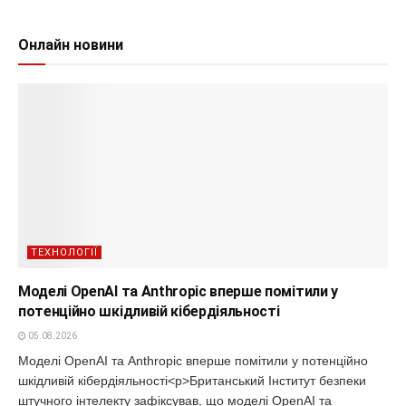
Онлайн новини
ТЕХНОЛОГІЇ
Моделі OpenAI та Anthropic вперше помітили у
потенційно шкідливій кібердіяльності
05.08.2026
Моделі OpenAI та Anthropic вперше помітили у потенційно
шкідливій кібердіяльності<p>Британський Інститут безпеки
штучного інтелекту зафіксував, що моделі OpenAI та