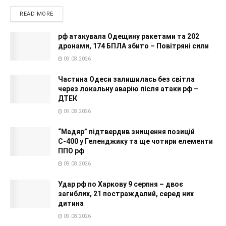
READ MORE
рф атакувала Одещину ракетами та 202
дронами, 174 БПЛА збито – Повітряні сили
09.08.2026
Частина Одеси залишилась без світла
через локальну аварію після атаки рф –
ДТЕК
09.08.2026
“Мадяр” підтвердив знищення позицій
С-400 у Геленджику та ще чотири елементи
ППО рф
09.08.2026
Удар рф по Харкову 9 серпня – двоє
загиблих, 21 постраждалий, серед них
дитина
09.08.2026