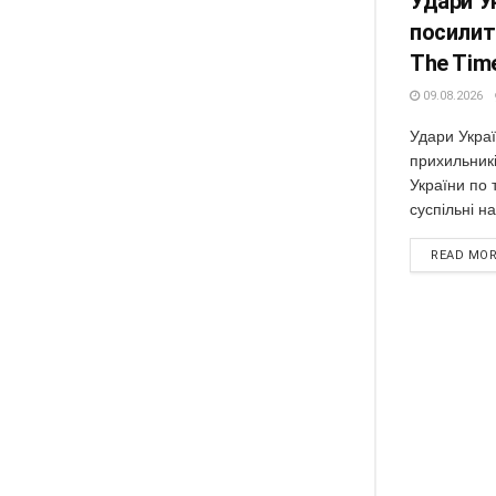
Удари У
посилити
The Tim
09.08.2026
Удари Укра
прихильникі
України по 
суспільні на
READ MO