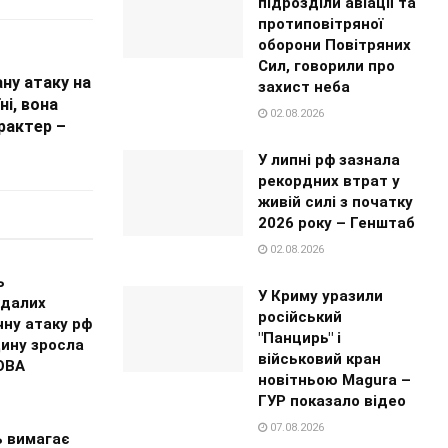
підрозділи авіації та
протиповітряної
оборони Повітряних
Сил, говорили про
ну атаку на
захист неба
ні, вона
02.08.2026
рактер –
У липні рф зазнала
рекордних втрат у
живій силі з початку
2026 року – Генштаб
02.08.2026
ь
У Криму уразили
далих
російський
чну атаку рф
"Панцирь" і
ину зросла
військовий кран
ОВА
новітньою Magura –
ГУР показало відео
07.08.2026
ь вимагає