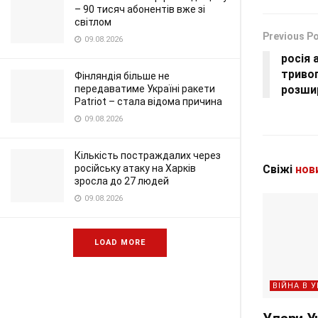
– 90 тисяч абонентів вже зі
світлом
Previous P
09.08.2026
росія 
триво
Фінляндія більше не
передаватиме Україні ракети
розши
Patriot – стала відома причина
09.08.2026
Кількість постраждалих через
російську атаку на Харків
Свіжі
нов
зросла до 27 людей
09.08.2026
LOAD MORE
ВІЙНА В У