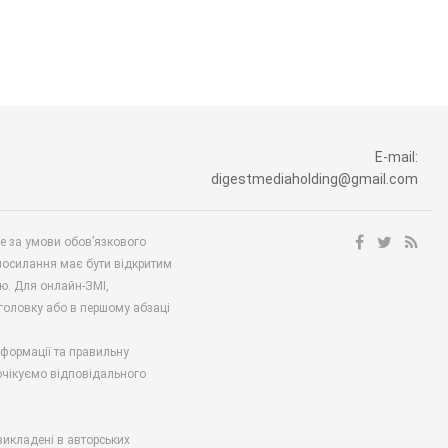
E-mail:
digestmediaholding@gmail.com
ше за умови обов’язкового
посилання має бути відкритим
ю. Для онлайн-ЗМІ,
аголовку або в першому абзаці
нформації та правильну
 очікуємо відповідального
викладені в авторських