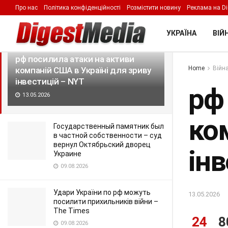
Про нас
Політика конфіденційності
Розмістити новину
Реклама на Di
LATEST
TRENDING
Filter
УКРАЇНА
ВІЙН
рф посилила атаки на активи
Home
Війна
компаній США в Україні для зриву
інвестицій – NYT
рф
13.05.2026
ко
Государственный памятник был
в частной собственности – суд
вернул Октябрьский дворец
інв
Украине
09.08.2026
Удари України по рф можуть
13.05.2026
посилити прихильників війни –
The Times
24
8
09.08.2026