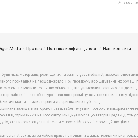
09.08.2026
DigestMedia
Про нас
Політика конфіденційності
Наші контакти
будь-яких матеріалів, розміщених на сайті digestmedia.net, дозволяється ли
ивного посилання на першоджерело. При передруку або цитуванні інформації 
х систем і не містити технічних обмежень, що унеможливлюють його індексаці
х порталів та інших веб-ресурсів важливо розміщувати таке посилання у підз
б читачі могли швидко перейти до оригінальної публікації.
окликане захищати авторські права, забезпечувати прозорість використання і
еріалів, отриманих з нашого сайту. Ми цінуємо працю авторів і редакції, тому
 усіх, хто використовує наші тексти у професійних чи інформаційних цілях.
stmedia.net залишає за собою право не поділяти думки, позиції чи висновки, 