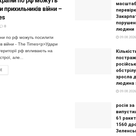
країни по рф можуть
масштаб
 прихильників війни –
перевір
es
Закарпат
порушен
0
людини
їни по рф можуть посилити
09.08.2026
в війни - The Times<p>Удари
території рф впливають на
Кількіст
строї, але...
постраж
російськ
обстріл
RE
зросла д
людина 
09.08.2026
росія з
випустил
61 ракет
1560 дро
Зеленсь