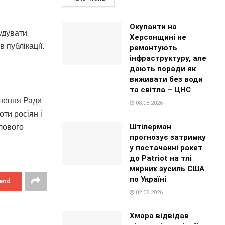
Окупанти на
будувати
Херсонщині не
 публікації.
ремонтують
інфраструктуру, але
дають поради як
виживати без води
та світла – ЦНС
ішення Ради
08.08.2026
ти росіян і
Штілерман
лового
прогнозує затримку
у постачанні ракет
до Patriot на тлі
мирних зусиль США
по Україні
end
02.08.2026
Хмара відвідав