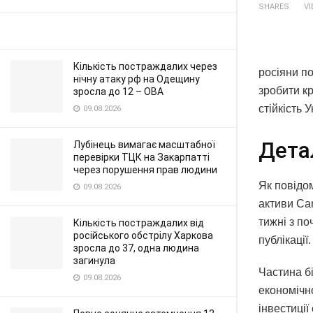
SHARES
V
Кількість постраждалих через
росіяни по
нічну атаку рф на Одещину
зробити к
зросла до 12 – ОВА
стійкість
09.08.2026
Дета
Лубінець вимагає масштабної
перевірки ТЦК на Закарпатті
через порушення прав людини
Як повідо
09.08.2026
активи Car
тижні з по
Кількість постраждалих від
російського обстрілу Харкова
публікації.
зросла до 37, одна людина
загинула
Частина б
09.08.2026
економічно
інвестиції