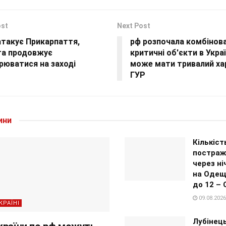
ost
Next Post
атакує Прикарпаття,
рф розпочала комбінова
га продовжує
критичні об'єкти в Украї
рюватися на заході
може мати тривалий ха
ГУР
ини
Кількіст
постраж
через ні
на Одещ
до 12 – 
09.08.2026
КРАЇНІ
Лубінец