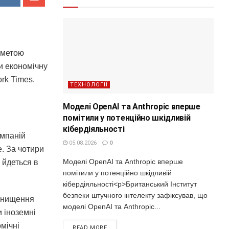
з метою
и економічну
rk Times.
ТЕХНОЛОГІЇ
Моделі OpenAI та Anthropic вперше
помітили у потенційно шкідливій
кібердіяльності
омпаній
05.08.2026
0
e. За чотири
Моделі OpenAI та Anthropic вперше
, йдеться в
помітили у потенційно шкідливій
кібердіяльності<p>Британський Інститут
безпеки штучного інтелекту зафіксував, що
 знищення
моделі OpenAI та Anthropic...
и іноземні
мічні
READ MORE