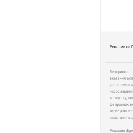
Реклама на 
Використання 
вказання акт
для пошукови
інформаційни
матеріалу, що
Це правило п
атрибуцію мат
ставлення від
Редакція dige