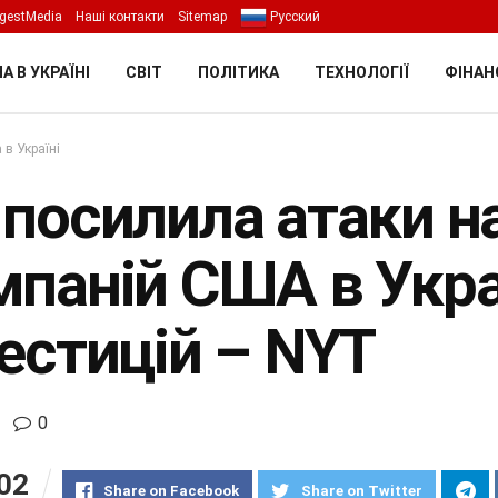
gestMedia
Наші контакти
Sitemap
Русский
А В УКРАЇНІ
СВІТ
ПОЛІТИКА
ТЕХНОЛОГІЇ
ФІНАН
 в Україні
 посилила атаки н
мпаній США в Укра
естицій – NYT
0
02
Share on Facebook
Share on Twitter