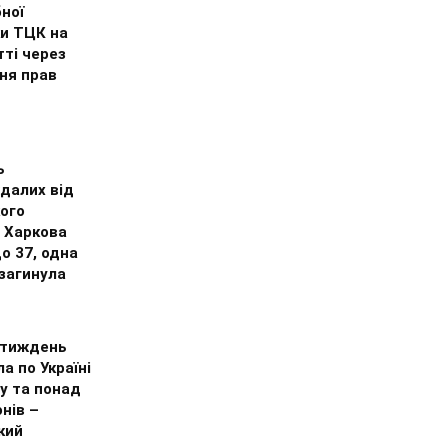
ної
ки ТЦК на
ті через
ня прав
ь
далих від
ого
у Харкова
о 37, одна
загинула
а тиждень
а по Україні
у та понад
нів –
кий