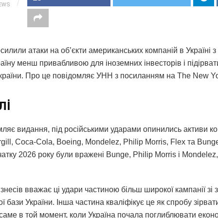
IEWS
силили атаки на об’єкти американських компаній в Україні 
раїну менш привабливою для іноземних інвесторів і підірват
 України. Про це повідомляє УНН з посиланням на The New Yo
лі
мляє видання, під російськими ударами опинились активи к
gill, Coca-Cola, Boeing, Mondelez, Philip Morris, Flex та Bung
чатку 2026 року були вражені Bunge, Philip Morris і Mondelez
ізнесів вважає ці удари частиною більш широкої кампанії зі
ї бази України. Інша частина кваліфікує це як спробу зірват
 саме в той момент, коли Україна почала поглиблювати еконо