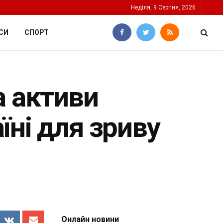
Неділя, 9 Серпня, 2026
СИ
СПОРТ
а активи
їні для зриву
Онлайн новини