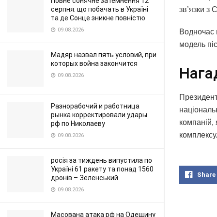
Повне сонячне затемнення 12
зв’язки з 
серпня: що побачать в Україні
та де Сонце зникне повністю
09.08.2026
Водночас ц
модель піс
Мадяр назвал пять условий, при
которых война закончится
Нага
09.08.2026
Президент
Разнорабочий и работница
національн
рынка корректировали удары
компаній,
рф по Николаеву
комплексу
09.08.2026
росія за тиждень випустила по
Україні 61 ракету та понад 1560
Share
дронів – Зеленський
09.08.2026
Масована атака рф на Одещину