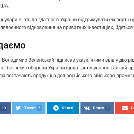
США.
і удари б’ють по здатності України підтримувати експорт і 
лявоєнного відновлення на приватних інвестиціях, йдеться в
даємо
 Володимир Зеленський підписав укази, якими ввів у дію р
ої безпеки і оборони України щодо застосування санкцій про
 які постачають продукцію для російського військово-промис
.
10
Tweet
6
Share
Share
1
S