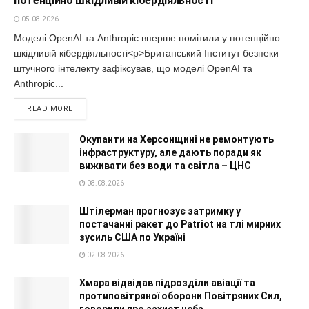
потенційно шкідливій кібердіяльності
05.08.2026
Моделі OpenAI та Anthropic вперше помітили у потенційно
шкідливій кібердіяльності<p>Британський Інститут безпеки
штучного інтелекту зафіксував, що моделі OpenAI та
Anthropic...
READ MORE
Окупанти на Херсонщині не ремонтують
інфраструктуру, але дають поради як
виживати без води та світла – ЦНС
08.08.2026
Штілерман прогнозує затримку у
постачанні ракет до Patriot на тлі мирних
зусиль США по Україні
02.08.2026
Хмара відвідав підрозділи авіації та
протиповітряної оборони Повітряних Сил,