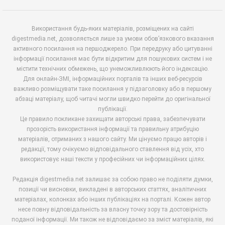
Використання будь-яких матеріалів, розміщених на сайті
digestmedia.net, дозволяється лише за умови обов’язкового вказання
активного посилання на першоджерело. При передруку або цитуванні
інформації посилання має бути відкритим для пошукових систем і не
містити технічних обмежень, що унеможливлюють його індексацію.
Для онлайн-ЗМІ, інформаційних порталів та інших веб-ресурсів
важливо розміщувати таке посилання у підзаголовку або в першому
абзаці матеріалу, щоб читачі могли швидко перейти до оригінальної
публікації.
Це правило покликане захищати авторські права, забезпечувати
прозорість використання інформації та правильну атрибуцію
матеріалів, отриманих з нашого сайту. Ми цінуємо працю авторів і
редакції, тому очікуємо відповідального ставлення від усіх, хто
використовує наші тексти у професійних чи інформаційних цілях.
Редакція digestmedia.net залишає за собою право не поділяти думки,
позиції чи висновки, викладені в авторських статтях, аналітичних
матеріалах, колонках або інших публікаціях на порталі. Кожен автор
несе повну відповідальність за власну точку зору та достовірність
поданої інформації. Ми також не відповідаємо за зміст матеріалів, які