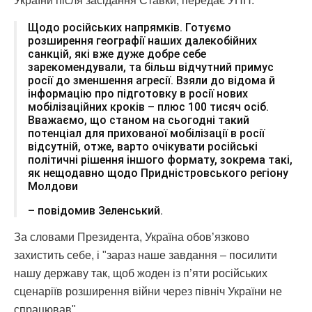
України після засідання Ставки, передає УНН.
Щодо російських напрямків. Готуємо
розширення географії наших далекобійних
санкцій, які вже дуже добре себе
зарекомендували, та більш відчутний примус
росії до зменшення агресії. Взяли до відома й
інформацію про підготовку в росії нових
мобілізаційних кроків – плюс 100 тисяч осіб.
Вважаємо, що станом на сьогодні такий
потенціал для прихованої мобілізації в росії
відсутній, отже, варто очікувати російські
політичні рішення іншого формату, зокрема такі,
як нещодавно щодо Придністровського регіону
Молдови
– повідомив Зеленський.
За словами Президента, Україна обовʼязково
захистить себе, і "зараз наше завдання – посилити
нашу державу так, щоб жоден із п’яти російських
сценаріїв розширення війни через північ України не
спрацював".