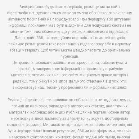
Використання будь-яких матеріалів, розміщених на сайті
digestmedia.net, дозволяється лише за умови обов’язкового вказання
активного посилання на першоджерело. При передруку або цитуванні
інформації посилання має бути відкритим для пошукових систем і не
містити технічних обмежень, що унеможливлюють його індексацію.
Для онлайн-ЗМІ, інформаційних порталів та інших веб-ресурсів
важливо розміщувати таке посилання у підзаголовку або в першому
абзаці матеріалу, щоб читачі могли швидко перейти до оригінальної
публікації.
Це правило покликане захищати авторські права, забезпечувати
прозорість використання інформації та правильну атрибуцію
матеріалів, отриманих з нашого сайту. Ми цінуємо працю авторів і
редакції, тому очікуємо відповідального ставлення від усіх, хто
використовує наші тексти у професійних чи інформаційних цілях.
Редакція digestmedia.net залишає за собою право не поділяти думки,
позиції чи висновки, викладені в авторських статтях, аналітичних
матеріалах, колонках або інших публікаціях на порталі. Кожен автор
несе повну відповідальність за власну точку зору та достовірність
поданої інформації. Ми також не відповідаємо за зміст матеріалів, які
були передруковані іншими ресурсами, ЗМІ чи платформами, оскільки
не можемо контролювати контекст, форму подачі або зміни, внесені