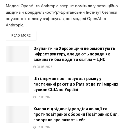
Моделі OpenAI та Anthropic вперше помітили у потенційно
шкідливій кібердіяльності<p>Британський Інститут безпеки
штучного інтелекту зафіксував, що моделі OpenAI та
Anthropic...
READ MORE
Окупанти на Херсонщині не ремонтують
інфраструктуру, але дають поради як
виживати без води та світла – ЦНС
08.08.2026
Штілерман прогнозує затримку у
постачанні ракет до Patriot на тлі мирних
зусиль США по Україні
02.08.2026
Хмара відвідав підрозділи авіації та
протиповітряної оборони Повітряних Сил,
говорили про захист неба
02.08.2026