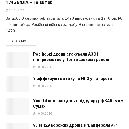
1746 БпЛА – Генштаб
10.08.2026
За добу 9 серпня рф втратила 1470 військових та 1746 БпЛА
- Генштаб<p>Російські війська за добу 9 серпня втратили
1470...
READ MORE
Російські дрони атакували АЗС і
підприємство у Полтавському районі
10.08.2026
У рф фіксують атаку на НПЗ у татарстані
10.08.2026
Уже 14 постраждалих від удару рф КАБами у
Сумах
10.08.2026
95 зі 129 ворожих дронів з "Бандеролями"