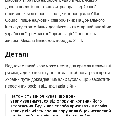
масових втрат рф на фронті, ударів українських
дронів по логістиці країни-агресора і серйозної
паливної кризи в росії. Про це в колонці для Atlantic
Council пише науковий співробітник Національного
інституту стратегічних досліджень та старший аналітик
української громадської організації "Повернись
живим" Микола Білієсков, передає УНН.
Деталі
Водночас такий крок може нести для кремля величезні
ризики, адже з початку повномасштабної агресії проти
України путін докладав чималих зусиль, щоб захистити
пересічних росіян від наслідків війни.
Натомість він очікував, що вони
утримуватимуться від опору чи критики його
вторгнення. Будь-яка спроба призивати в армію
велику кількість росіян порушила б цей негласний
соціальний договір і могла б потенційно