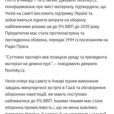
НАТО в Анкарі 7 та 8 липня. Джерело Novinky.cz,
поінформоване про зміст матеріалу, підтвердило, що
Чехія на саміті висловить підтримку Україні та
зобов'яжеться підняти витрати на оборону
найближчими роками аж до 5% ВВП до 2035 року.
Пріоритетом має стати протиповітряна та
протидронна оборона, передає УНН із посиланням на
Радіо Прага.
"Суттєвих протиріч між позицією уряду та президента
матеріал не демонструє", – повідомило джерело
Novinky.cz.
Чехія очікує від саміту в Анкарі оцінки виконання
завдань минулорічної зустрічі в Гаазі та обговорення
оборонних інвестицій, які мають поступово
наближатися до 5% ВВП. Іншими темами має стати
оборонна промисловість і, що не менш важливо,