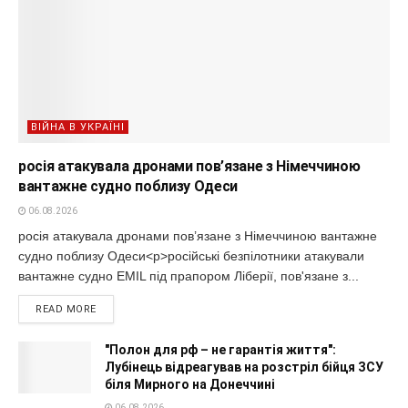
ВІЙНА В УКРАЇНІ
росія атакувала дронами пов’язане з Німеччиною
вантажне судно поблизу Одеси
06.08.2026
росія атакувала дронами пов’язане з Німеччиною вантажне
судно поблизу Одеси<p>російські безпілотники атакували
вантажне судно EMIL під прапором Ліберії, пов'язане з...
READ MORE
"Полон для рф – не гарантія життя":
Лубінець відреагував на розстріл бійця ЗСУ
біля Мирного на Донеччині
06.08.2026