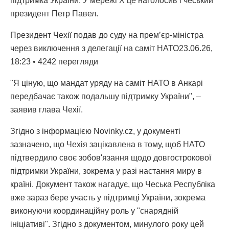
підтримка України. У мережі X це наголосив і чеський
президент Петр Павел.
Президент Чехії подав до суду на прем’єр-міністра
через виключення з делегації на саміт НАТО23.06.26,
18:23 • 4242 перегляди
"Я ціную, що мандат уряду на саміт НАТО в Анкарі
передбачає також подальшу підтримку України", –
заявив глава Чехії.
Згідно з інформацією Novinky.cz, у документі
зазначено, що Чехія зацікавлена ​​в тому, щоб НАТО
підтвердило своє зобов'язання щодо довгострокової
підтримки України, зокрема у разі настання миру в
країні. Документ також нагадує, що Чеська Республіка
вже зараз бере участь у підтримці України, зокрема
виконуючи координаційну роль у "снарядній
ініціативі". Згідно з документом, минулого року цей