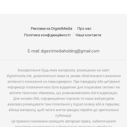
Реклама на DigestMedia
Про нас
Політика конфіденційності
Наші контакти
E-mail: digestmediaholding@gmail.com
Використання будь-яких матеріалів, розміщених на сайті
digestmedia.net, дозволяється лише за умови обов’язкового вказання
активного посилання на першоджерело. При передруку або цитуванні
інформації посилання має бути відкритим для пошукових систем і не
містити технічних обмежень, що унеможливлюють його індексацію.
Для онлайн-ЗМІ, інформаційних порталів та інших веб-ресурсів
важливо розміщувати таке посилання у підзаголовку або в першому
абзаці матеріалу, щоб читачі могли швидко перейти до оригінальної
публікації.
Це правило покликане захищати авторські права, забезпечувати
прозорість використання інформації та правильну атрибуцію