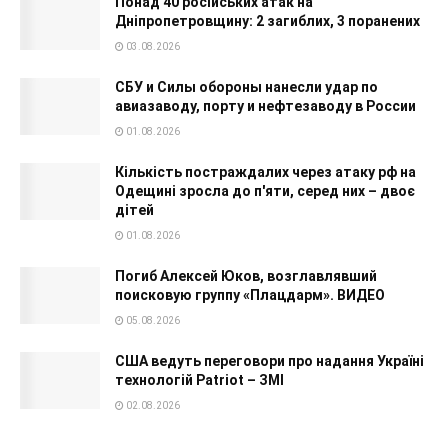
Понад 40 російських атак на
Дніпропетровщину: 2 загиблих, 3 поранених
03.08.2026
СБУ и Силы обороны нанесли удар по
авиазаводу, порту и нефтезаводу в России
01.08.2026
Кількість постраждалих через атаку рф на
Одещині зросла до п'яти, серед них – двоє
дітей
01.08.2026
Погиб Алексей Юков, возглавлявший
поисковую группу «Плацдарм». ВИДЕО
05.08.2026
США ведуть переговори про надання Україні
технологій Patriot – ЗМІ
02.08.2026