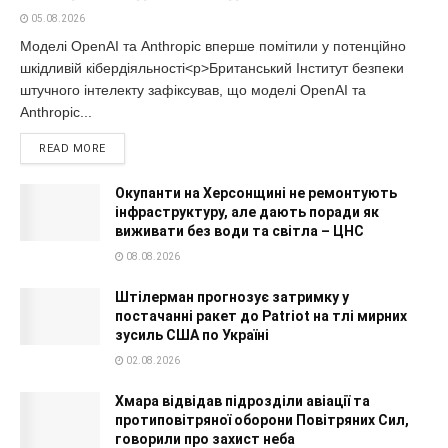
05.08.2026
Моделі OpenAI та Anthropic вперше помітили у потенційно
шкідливій кібердіяльності<p>Британський Інститут безпеки
штучного інтелекту зафіксував, що моделі OpenAI та
Anthropic...
READ MORE
Окупанти на Херсонщині не ремонтують
інфраструктуру, але дають поради як
виживати без води та світла – ЦНС
08.08.2026
Штілерман прогнозує затримку у
постачанні ракет до Patriot на тлі мирних
зусиль США по Україні
02.08.2026
Хмара відвідав підрозділи авіації та
протиповітряної оборони Повітряних Сил,
говорили про захист неба