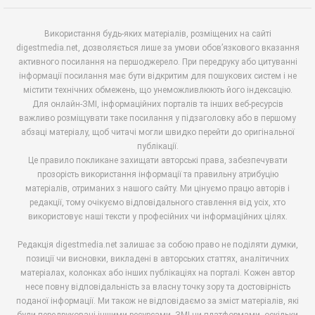
Використання будь-яких матеріалів, розміщених на сайті
digestmedia.net, дозволяється лише за умови обов’язкового вказання
активного посилання на першоджерело. При передруку або цитуванні
інформації посилання має бути відкритим для пошукових систем і не
містити технічних обмежень, що унеможливлюють його індексацію.
Для онлайн-ЗМІ, інформаційних порталів та інших веб-ресурсів
важливо розміщувати таке посилання у підзаголовку або в першому
абзаці матеріалу, щоб читачі могли швидко перейти до оригінальної
публікації.
Це правило покликане захищати авторські права, забезпечувати
прозорість використання інформації та правильну атрибуцію
матеріалів, отриманих з нашого сайту. Ми цінуємо працю авторів і
редакції, тому очікуємо відповідального ставлення від усіх, хто
використовує наші тексти у професійних чи інформаційних цілях.
Редакція digestmedia.net залишає за собою право не поділяти думки,
позиції чи висновки, викладені в авторських статтях, аналітичних
матеріалах, колонках або інших публікаціях на порталі. Кожен автор
несе повну відповідальність за власну точку зору та достовірність
поданої інформації. Ми також не відповідаємо за зміст матеріалів, які