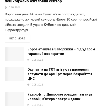
пошкоджено житловий сектор
10.08.2026
Ворог атакував КАБами Суми: п'ять постраждалих,
пошкоджено житловий сектор<p>Вночі 10 серпня російські
війська завдали 5 ударів КАБами по цивільній
інфраструктурі...
READ MORE
Ворог атакував Запоріжжя – під ударом
гаражний кооператив
10.08.2026
Окупанти на ТОТ агітують населення
вступати до армії рф через безробіття –
ЦНС
10.08.2026
Удар рф по Дніпропетровщині: загинув
чоловік, п'ятеро постраждалих
10.08.2026