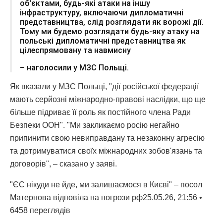
об'єктами, будь-які атаки на іншу
інфраструктуру, включаючи дипломатичні
представництва, слід розглядати як ворожі дії.
Тому ми будемо розглядати будь-яку атаку на
польські дипломатичні представництва як
цілеспрямовану та навмисну
– наголосили у МЗС Польщі.
Як вказали у МЗС Польщі, "дії російської федерації
мають серйозні міжнародно-правові наслідки, що ще
більше підриває її роль як постійного члена Ради
Безпеки ООН". "Ми закликаємо росію негайно
припинити свою невиправдану та незаконну агресію
та дотримуватися своїх міжнародних зобов'язань та
договорів", – сказано у заяві.
"ЄС нікуди не йде, ми залишаємося в Києві" – посол
Матернова відповіла на погрози рф25.05.26, 21:56 •
6458 переглядiв