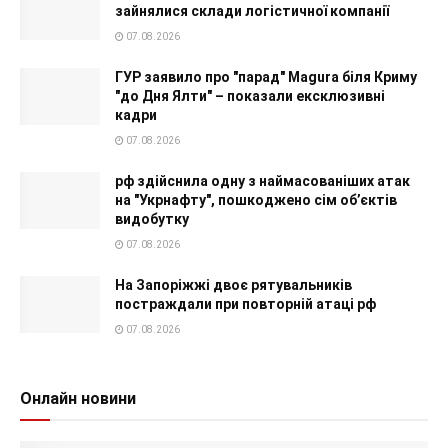
зайнялися склади логістичної компанії
07.08.2026
ГУР заявило про "парад" Magura біля Криму
"до Дня Ялти" – показали ексклюзивні
кадри
07.08.2026
рф здійснила одну з наймасованіших атак
на "Укрнафту", пошкоджено сім об’єктів
видобутку
07.08.2026
На Запоріжжі двоє рятувальників
постраждали при повторній атаці рф
07.08.2026
Онлайн новини