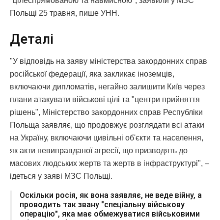
"цілеспрямованою та навмисною", заявили у МЗС
Польщі 25 травня, пише УНН.
Деталі
"У відповідь на заяву міністерства закордонних справ
російської федерації, яка закликає іноземців,
включаючи дипломатів, негайно залишити Київ через
плани атакувати військові цілі та "центри прийняття
рішень", Міністерство закордонних справ Республіки
Польща заявляє, що продовжує розглядати всі атаки
на Україну, включаючи цивільні об'єкти та населення,
як акти невиправданої агресії, що призводять до
масових людських жертв та жертв в інфраструктурі", –
ідеться у заяві МЗС Польщі.
Оскільки росія, як вона заявляє, не веде війну, а
проводить так звану "спеціальну військову
операцію", яка має обмежуватися військовими