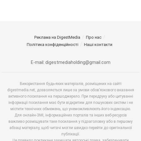
Реклама на DigestMedia
Про нас
Політика конфіденційності
Наші контакти
E-mail: digestmediaholding@gmail.com
Використання будь-яких матеріалів, розміщених на сайті
digestmedia.net, дозволяється лише за умови обов’язкового вказання
активного посилання на першоджерело. При передруку або цитуванні
інформації посилання має бути відкритим для пошукових систем і не
містити технічних обмежень, що унеможливлюють його індексацію.
Для онлайн-ЗМІ, інформаційних порталів та інших веб-ресурсів
важливо розміщувати таке посилання у підзаголовку або в першому
абзаці матеріалу, щоб читачі могли швидко перейти до оригінальної
публікації.
Це правило покликане захищати авторські права, забезпечувати