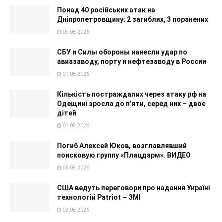
Понад 40 російських атак на
Дніпропетровщину: 2 загиблих, 3 поранених
03.08.2026
СБУ и Силы обороны нанесли удар по
авиазаводу, порту и нефтезаводу в России
01.08.2026
Кількість постраждалих через атаку рф на
Одещині зросла до п'яти, серед них – двоє
дітей
01.08.2026
Погиб Алексей Юков, возглавлявший
поисковую группу «Плацдарм». ВИДЕО
05.08.2026
США ведуть переговори про надання Україні
технологій Patriot – ЗМІ
02.08.2026