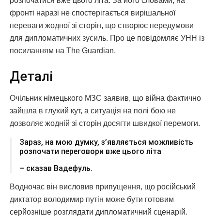
розпочатися вже цього літа. За його словами, на
фронті наразі не спостерігається вирішальної
переваги жодної зі сторін, що створює передумови
для дипломатичних зусиль. Про це повідомляє УНН із
посиланням на The Guardian.
Деталі
Очільник німецького МЗС заявив, що війна фактично
зайшла в глухий кут, а ситуація на полі бою не
дозволяє жодній зі сторін досягти швидкої перемоги.
Зараз, на мою думку, з’являється можливість
розпочати переговори вже цього літа
– сказав Вадефуль.
Водночас він висловив припущення, що російський
диктатор володимир путін може бути готовим
серйозніше розглядати дипломатичний сценарій.