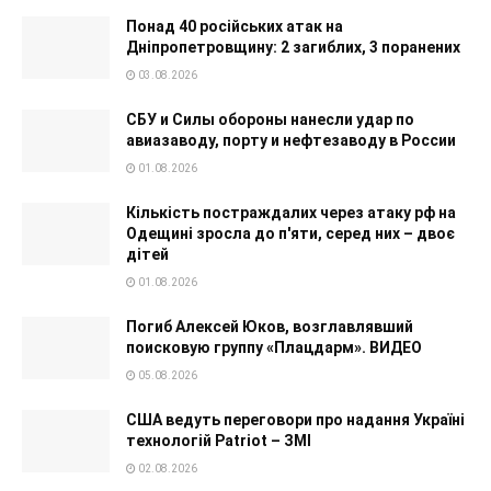
Понад 40 російських атак на
Дніпропетровщину: 2 загиблих, 3 поранених
03.08.2026
СБУ и Силы обороны нанесли удар по
авиазаводу, порту и нефтезаводу в России
01.08.2026
Кількість постраждалих через атаку рф на
Одещині зросла до п'яти, серед них – двоє
дітей
01.08.2026
Погиб Алексей Юков, возглавлявший
поисковую группу «Плацдарм». ВИДЕО
05.08.2026
США ведуть переговори про надання Україні
технологій Patriot – ЗМІ
02.08.2026