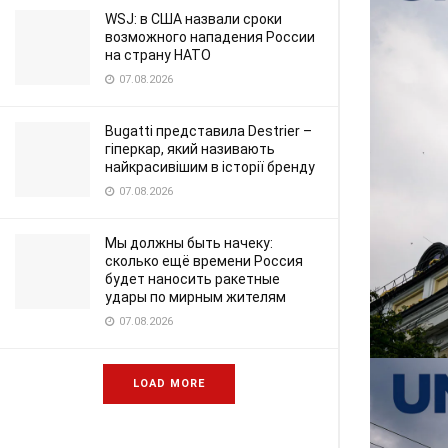
WSJ: в США назвали сроки
возможного нападения России
на страну НАТО
07.08.2026
Bugatti представила Destrier –
гіперкар, який називають
найкрасивішим в історії бренду
07.08.2026
Мы должны быть начеку:
сколько ещё времени Россия
будет наносить ракетные
удары по мирным жителям
07.08.2026
LOAD MORE