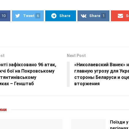
10
Tweet
6
Share
Share
1
S
ost
Next Post
нті зафіксовано 96 атак,
«Николаевский Ванек» 
чі бої на Покровському
главную угрозу для Укр
стянтинівському
стороны Беларуси и оце
мках – Генштаб
вторжения
ини
Поїзди у
регіона