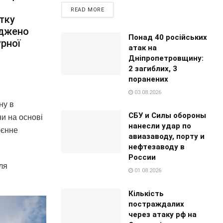
READ MORE
атку
оджено
Понад 40 російських
урної
атак на
Дніпропетровщину:
2 загиблих, 3
поранених
03.08.2026
ну в
СБУ и Силы обороны
ни на основі
нанесли удар по
оєнне
авиазаводу, порту и
нефтезаводу в
России
ля
01.08.2026
Кількість
постраждалих
через атаку рф на