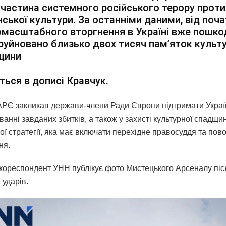
частина системного російського терору проти
нської культури. За останніми даними, від поч
масштабного вторгнення в Україні вже пошк
руйновано близько двох тисяч пам’яток культ
щини
ться в дописі Кравчук.
АРЄ закликав держави-члени Ради Європи підтримати Украї
анні завданих збитків, а також у захисті культурної спадщи
ої стратегії, яка має включати перехідне правосуддя та пов
ня.
кореспондент УНН публікує фото Мистецького Арсеналу піс
 ударів.