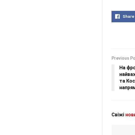
Share
Previous P
На фро
найваж
та Ко
напря
Свіжі
нов