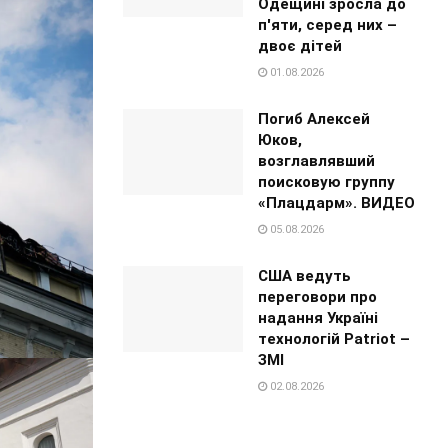
Одещині зросла до
п'яти, серед них –
двоє дітей
01.08.2026
Погиб Алексей
Юков,
возглавлявший
поисковую группу
«Плацдарм». ВИДЕО
05.08.2026
США ведуть
переговори про
надання Україні
технологій Patriot –
ЗМІ
02.08.2026