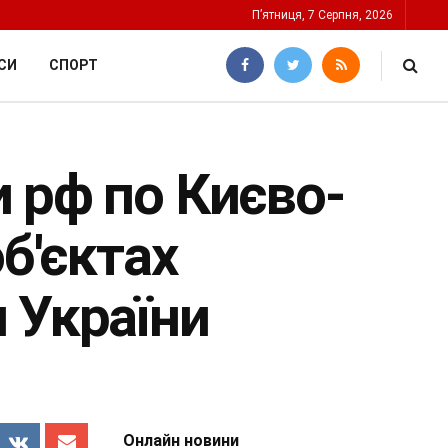
П’ятниця, 7 Серпня, 2026
СИ
СПОРТ
 рф по Києво-
об'єктах
 України
Онлайн новини