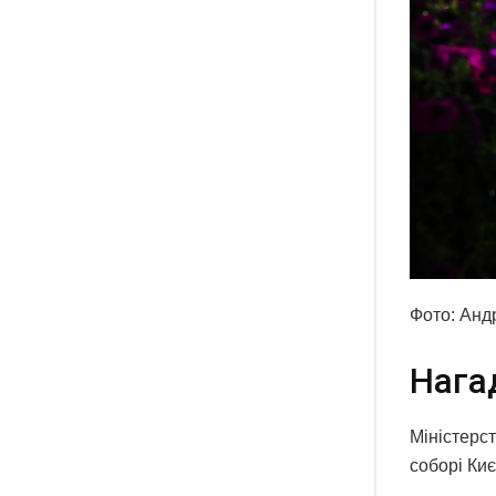
Фото: Анд
Нага
Міністерс
соборі Киє