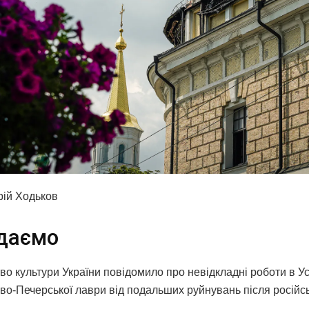
рій Ходьков
даємо
тво культури України повідомило про невідкладні роботи в 
во-Печерської лаври від подальших руйнувань після російсь