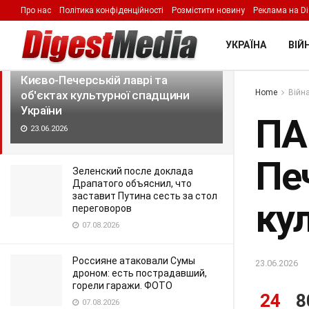
Про нас
Політика конфіденційності
Розмістити новину
Реклама на Di
LATEST
TRENDING
Filter
УКРАЇНА
ВІЙН
ПАРЄ засудила удари рф по
Києво-Печерській лаврі та
Home
Війна
об'єктах культурної спадщини
України
ПА
23.06.2026
Печ
Зеленский после доклада
Драпатого объяснил, что
заставит Путина сесть за стол
ку
переговоров
07.08.2026
Россияне атаковали Сумы
23.06.2026
дроном: есть пострадавший,
горели гаражи. ФОТО
24
8
07.08.2026