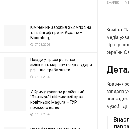
SHARES
V
Кім Чен Ин заробив $22 млрд на
Комітет Па
тлі війні рф проти України –
медіа ухв
Bloomberg
Про це по
07.08.2026
України Є
Поїзди у трьох регіонах
змінюють маршрут через удари
Дета
рф – що треба знати
07.08.2026
Кравчук ро
завдала ук
У Криму уразили російський
"Панцирь" і військовий кран
пошкоджен
новітньою Magura – ГУР
музей і Дн
показало відео
07.08.2026
Внасл
лавра