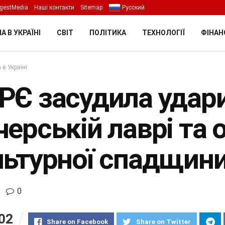
gestMedia
Наші контакти
Sitemap
Русский
А В УКРАЇНІ
СВІТ
ПОЛІТИКА
ТЕХНОЛОГІЇ
ФІНАН
 в Україні
РЄ засудила удари
ерській лаврі та 
льтурної спадщини
0
02
Share on Facebook
Share on Twitter