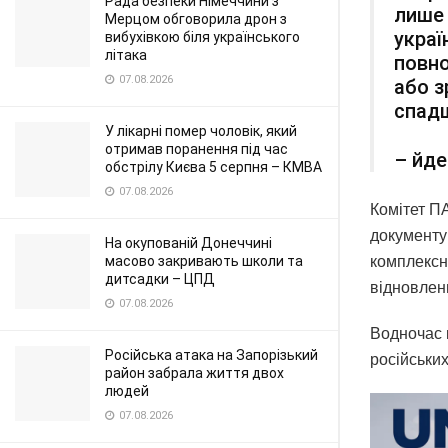
Рада безпеки Німеччини з
лише 
Мерцом обговорила дрон з
украї
вибухівкою біля українського
літака
повно
07.08.2026
або з
спад
У лікарні помер чоловік, який
отримав поранення під час
– йде
обстрілу Києва 5 серпня – КМВА
07.08.2026
Комітет П
документув
На окупованій Донеччині
комплексн
масово закривають школи та
дитсадки – ЦПД
відновлен
07.08.2026
Водночас 
Російська атака на Запорізький
російських
район забрала життя двох
людей
07.08.2026