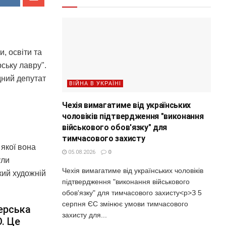
, освіти та
ську лавру".
дний депутат
ВІЙНА В УКРАЇНІ
Чехія вимагатиме від українських
чоловіків підтвердження "виконання
військового обов'язку" для
тимчасового захисту
 якої вона
05.08.2026
0
ули
Чехія вимагатиме від українських чоловіків
кий художній
підтвердження "виконання військового
обов'язку" для тимчасового захисту<p>З 5
серпня ЄС змінює умови тимчасового
ерська
захисту для...
. Це