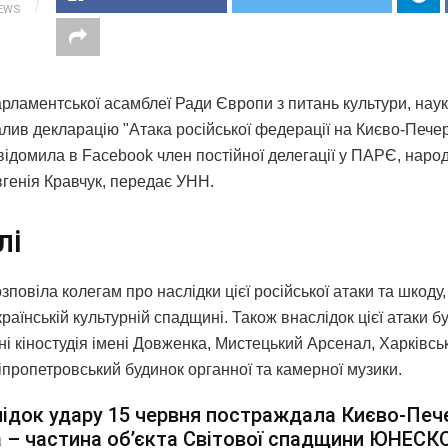
IEWS
рламентської асамблеї Ради Європи з питань культури, науки
алив декларацію "Атака російської федерації на Києво-Печер
відомила в Facebook член постійної делегації у ПАРЄ, наро
вгенія Кравчук, передає УНН.
лі
зповіла колегам про наслідки цієї російської атаки та шкоду,
раїнській культурній спадщині. Також внаслідок цієї атаки б
і кіностудія імені Довженка, Мистецький Арсенал, Харківсь
іпропетровський будинок органної та камерної музики.
ідок удару 15 червня постраждала Києво-Печ
 – частина об’єкта Світової спадщини ЮНЕСКО