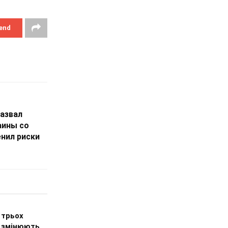
end
назвал
аины со
нил риски
 трьох
х змінюють