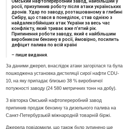
Омський нафтопереробний завод, найбільший у
росії, ​призупинив роботу після атаки українських
дронів. Удар по заводу, розташованому в глибині
Сибіру, що стався в понеділок, став однією з
найдалекобійніших атак України за весь час
конфлікту, який триває вже п’ятий рік.
Припинення роботи заводу, який є найбільшим
виробником бензину в росії, ймовірно, посилить
дефіцит палива по всій країні
– пише видання.
За даними джерел, внаслідок атаки загорілася та була
пошкоджена установка дистиляції сирої нафти CDU-
10, на яку припадає близько 38 % виробничої
потужності заводу (24 580 метричних тонн на добу).
З вівторка Омський нафтопереробний завод
припинив продаж бензину та дизельного палива на
Санкт-Петербурзькій міжнародній товарній біржі.
Джерела повідомили, що також було зупинено ще