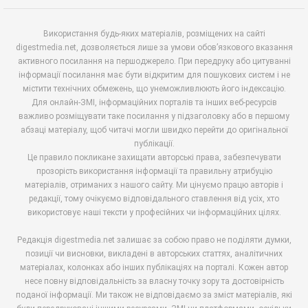
Використання будь-яких матеріалів, розміщених на сайті
digestmedia.net, дозволяється лише за умови обов’язкового вказання
активного посилання на першоджерело. При передруку або цитуванні
інформації посилання має бути відкритим для пошукових систем і не
містити технічних обмежень, що унеможливлюють його індексацію.
Для онлайн-ЗМІ, інформаційних порталів та інших веб-ресурсів
важливо розміщувати таке посилання у підзаголовку або в першому
абзаці матеріалу, щоб читачі могли швидко перейти до оригінальної
публікації.
Це правило покликане захищати авторські права, забезпечувати
прозорість використання інформації та правильну атрибуцію
матеріалів, отриманих з нашого сайту. Ми цінуємо працю авторів і
редакції, тому очікуємо відповідального ставлення від усіх, хто
використовує наші тексти у професійних чи інформаційних цілях.
Редакція digestmedia.net залишає за собою право не поділяти думки,
позиції чи висновки, викладені в авторських статтях, аналітичних
матеріалах, колонках або інших публікаціях на порталі. Кожен автор
несе повну відповідальність за власну точку зору та достовірність
поданої інформації. Ми також не відповідаємо за зміст матеріалів, які