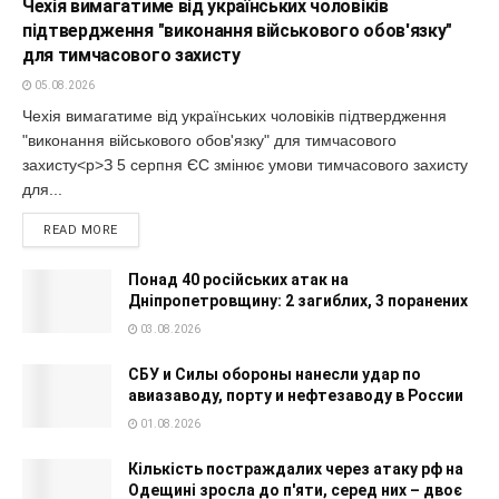
Чехія вимагатиме від українських чоловіків
підтвердження "виконання військового обов'язку"
для тимчасового захисту
05.08.2026
Чехія вимагатиме від українських чоловіків підтвердження
"виконання військового обов'язку" для тимчасового
захисту<p>З 5 серпня ЄС змінює умови тимчасового захисту
для...
READ MORE
Понад 40 російських атак на
Дніпропетровщину: 2 загиблих, 3 поранених
03.08.2026
СБУ и Силы обороны нанесли удар по
авиазаводу, порту и нефтезаводу в России
01.08.2026
Кількість постраждалих через атаку рф на
Одещині зросла до п'яти, серед них – двоє