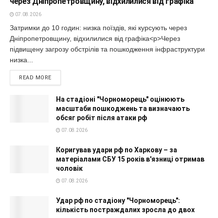
через Дніпропетровщину, відхилилися від графіка
07.08.2026
Затримки до 10 годин: низка поїздів, які курсують через
Дніпропетровщину, відхилилися від графіка<p>Через
підвищену загрозу обстрілів та пошкодження інфраструктури
низка...
READ MORE
На стадіоні "Чорноморець" оцінюють
масштаби пошкоджень та визначають
обсяг робіт після атаки рф
07.08.2026
Коригував удари рф по Харкову – за
матеріалами СБУ 15 років в'язниці отримав
чоловік
07.08.2026
Удар рф по стадіону "Чорноморець":
кількість постраждалих зросла до двох