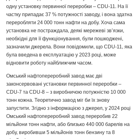
одну установку первинної переробки – CDU-11. На її
частку припадає 37 % потужності заводу, і вона здатна
переробляти 24 000 тонн нафти на добу. Хоча сама
установка не постраждала, деякі мережеві зв’язки,
необхідні для її функціонування, були пошкоджені,
зазначили джерела. Вони повідомили, що CDU-11, яка
була введена в експлуатацію у 2023 році, може
відновити роботу найближчим часом.
Омський нафтопереробний завод має дві
законсервовані установки первинної переробки –
CDU-7 та CDU-8 – з виробничою потужністю 10 000
тонн кожна. Теоретично завод міг би їх знову
запустити. Згідно з інформацією з джерел, у 2024 році
Омський нафтопереробний завод переробив 22
мільйони тонн нафти, або близько 440 000 барелів на
добу, виробивши 5 мільйонів тонн бензину та 8