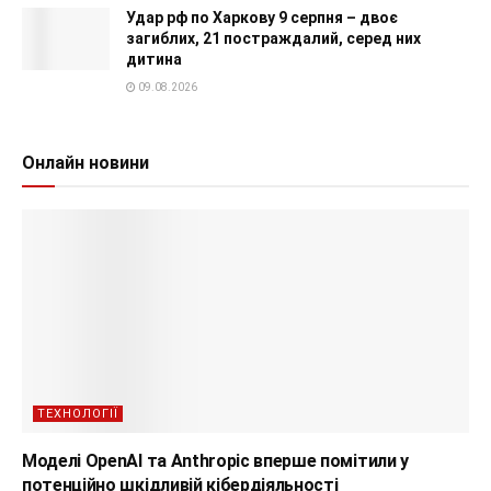
Удар рф по Харкову 9 серпня – двоє
загиблих, 21 постраждалий, серед них
дитина
09.08.2026
Онлайн новини
ТЕХНОЛОГІЇ
Моделі OpenAI та Anthropic вперше помітили у
потенційно шкідливій кібердіяльності