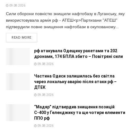
09.08.2026
Сили оборони повністю знищили нафтобазу в Луганську, яку
використовувала армія рф - АТЕШ<p>Партизани "АТЕШ"
підтвердили повне знищення нафтобази в окупованому...
READ MORE
рф атакувала Одещину ракетами та 202
дронами, 174 БПЛА збито – Повітряні сили
09.08.2026
Частина Одеси залишилась без світла
через локальну аварію після атаки рф –
ДТЕК
09.08.2026
“Мадяр” підтвердив знищення позицій
С-400 у Геленджику та ще чотири елементи
ППО рф
09.08.2026