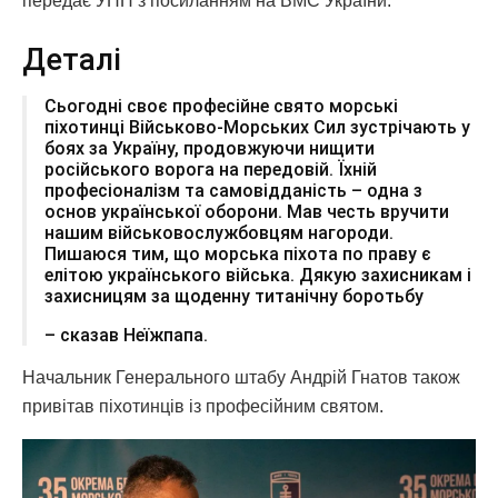
передає УНН з посиланням на ВМС України.
Деталі
Сьогодні своє професійне свято морські
піхотинці Військово-Морських Сил зустрічають у
боях за Україну, продовжуючи нищити
російського ворога на передовій. Їхній
професіоналізм та самовідданість – одна з
основ української оборони. Мав честь вручити
нашим військовослужбовцям нагороди.
Пишаюся тим, що морська піхота по праву є
елітою українського війська. Дякую захисникам і
захисницям за щоденну титанічну боротьбу
– сказав Неїжпапа.
Начальник Генерального штабу Андрій Гнатов також
привітав піхотинців із професійним святом.