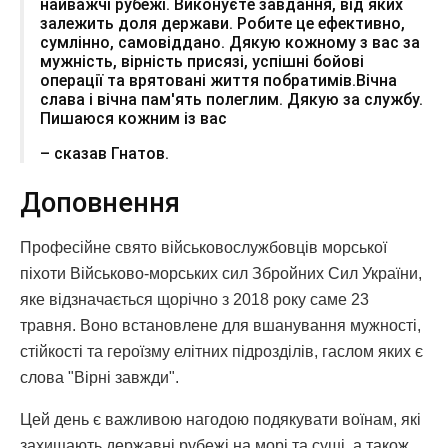
найважчі рубежі. Виконуєте завдання, від яких
залежить доля держави. Робите це ефективно,
сумлінно, самовіддано. Дякую кожному з вас за
мужність, вірність присязі, успішні бойові
операції та врятовані життя побратимів.Вічна
слава і вічна пам'ять полеглим. Дякую за службу.
Пишаюся кожним із вас
– сказав Гнатов.
Доповнення
Професійне свято військовослужбовців морської
піхоти Військово-морських сил Збройних Сил України,
яке відзначається щорічно з 2018 року саме 23
травня. Воно встановлене для вшанування мужності,
стійкості та героїзму елітних підрозділів, гаслом яких є
слова "Вірні завжди".
Цей день є важливою нагодою подякувати воїнам, які
захищають державні рубежі на морі та суші, а також