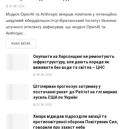
05.08.2026
Моделі OpenAI та Anthropic вперше помітили у потенційно
шкідливій кібердіяльності<p>Британський Інститут безпеки
штучного інтелекту зафіксував, що моделі OpenAI та
Anthropic...
READ MORE
Окупанти на Херсонщині не ремонтують
інфраструктуру, але дають поради як
виживати без води та світла – ЦНС
08.08.2026
Штілерман прогнозує затримку у
постачанні ракет до Patriot на тлі мирних
зусиль США по Україні
02.08.2026
Хмара відвідав підрозділи авіації та
протиповітряної оборони Повітряних Сил,
говорили про захист неба