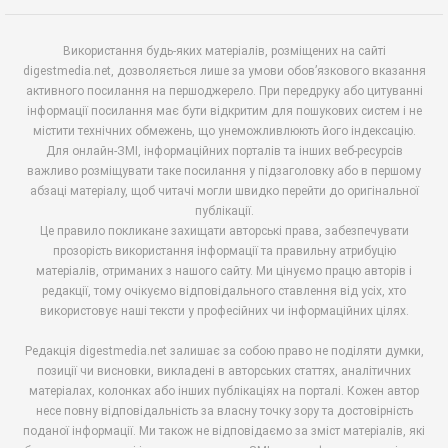
Використання будь-яких матеріалів, розміщених на сайті
digestmedia.net, дозволяється лише за умови обов’язкового вказання
активного посилання на першоджерело. При передруку або цитуванні
інформації посилання має бути відкритим для пошукових систем і не
містити технічних обмежень, що унеможливлюють його індексацію.
Для онлайн-ЗМІ, інформаційних порталів та інших веб-ресурсів
важливо розміщувати таке посилання у підзаголовку або в першому
абзаці матеріалу, щоб читачі могли швидко перейти до оригінальної
публікації.
Це правило покликане захищати авторські права, забезпечувати
прозорість використання інформації та правильну атрибуцію
матеріалів, отриманих з нашого сайту. Ми цінуємо працю авторів і
редакції, тому очікуємо відповідального ставлення від усіх, хто
використовує наші тексти у професійних чи інформаційних цілях.
Редакція digestmedia.net залишає за собою право не поділяти думки,
позиції чи висновки, викладені в авторських статтях, аналітичних
матеріалах, колонках або інших публікаціях на порталі. Кожен автор
несе повну відповідальність за власну точку зору та достовірність
поданої інформації. Ми також не відповідаємо за зміст матеріалів, які