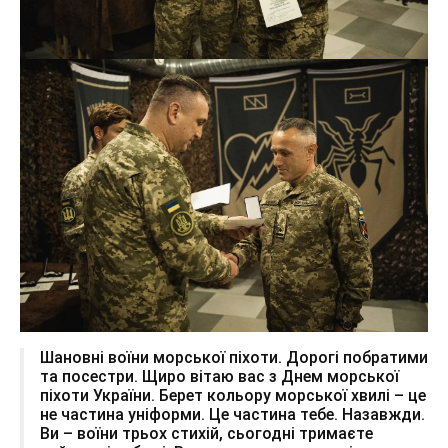
Шановні воїни морської піхоти. Дорогі побратими
та посестри. Щиро вітаю вас з Днем морської
піхоти України. Берет кольору морської хвилі – це
не частина уніформи. Це частина тебе. Назавжди.
Ви – воїни трьох стихій, сьогодні тримаєте