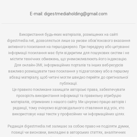
E-mail: digestmediaholding@gmail.com
Використання будь-яких матеріалів, розміщених на сайті
digestmedia.net, дозволяється лише за умови обов’язкового вказання
активного посилання на першоджерело. При передруку або цитуванні
інформації посилання має бути відкритим для пошукових систем і не
містити технічних обмежень, що унеможливлюють його індексацію.
Для онлайн-ЗМІ, інформаційних порталів та інших веб-ресурсів
важливо розміщувати таке посилання у підзаголовку або в першому
абзаці матеріалу, щоб читачі могли швидко перейти до оригінальної
публікації.
Це правило покликане захищати авторські права, забезпечувати
прозорість використання інформації та правильну атрибуцію
матеріалів, отриманих з нашого сайту. Ми цінуємо працю авторів і
редакції, тому очікуємо відповідального ставлення від усіх, хто
використовує наші тексти у професійних чи інформаційних цілях.
Редакція digestmedia.net залишає за собою право не поділяти думки,
позиції чи висновки, викладені в авторських статтях, аналітичних