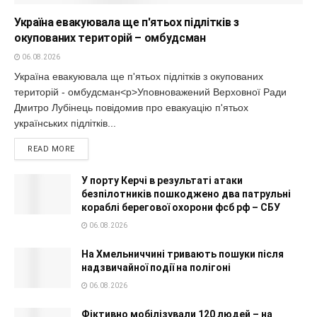
Україна евакуювала ще п'ятьох підлітків з
окупованих територій – омбудсман
06.08.2026
Україна евакуювала ще п'ятьох підлітків з окупованих
територій - омбудсман<p>Уповноважений Верховної Ради
Дмитро Лубінець повідомив про евакуацію п'ятьох
українських підлітків...
READ MORE
У порту Керчі в результаті атаки
безпілотників пошкоджено два патрульні
кораблі берегової охорони фсб рф – СБУ
06.08.2026
На Хмельниччині тривають пошуки після
надзвичайної події на полігоні
06.08.2026
Фіктивно мобілізували 120 людей – на