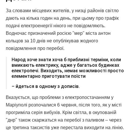
За словами місцевих жителів, у низці районів світло
дають на кілька годин на день, при цьому про графік
подачі електроенергії нікого не повідомляють.
Водночас призначений росією "мер" міста антон
кольцов за 10 днів не опублікував жодного
повідомлення про перебої.
Народ хоче знати хоча б приблизні терміни, коли
вмикають електрику, адже у багатьох будинках
електропечі. Виходить, немає можливості просто
елементарно приготувати поїсти
– йдеться в одному з дописів.
Вказується, що проблеми з електропостачанням у
Маріуполі розпочалися 6 червня, після того, як у місті
прогриміла серія вибухів. Крім світла, в окупованій
"днр" також скаржаться на перебої з паливом – через
це третина таксистів уже перестала виходити на лінію.