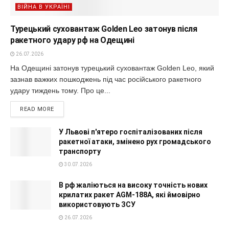
ВІЙНА В УКРАЇНІ
Турецький суховантаж Golden Leo затонув після
ракетного удару рф на Одещині
26.07.2026
На Одещині затонув турецький суховантаж Golden Leo, який
зазнав важких пошкоджень під час російського ракетного
удару тиждень тому. Про це...
READ MORE
У Львові п'ятеро госпіталізованих після
ракетної атаки, змінено рух громадського
транспорту
30.07.2026
В рф жаліються на високу точність нових
крилатих ракет AGM-188A, які ймовірно
використовують ЗСУ
26.07.2026