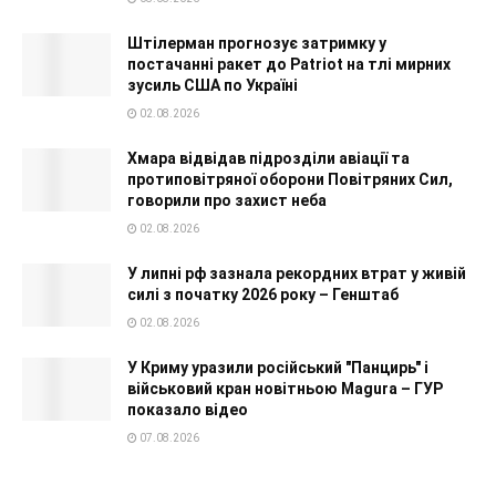
Штілерман прогнозує затримку у
постачанні ракет до Patriot на тлі мирних
зусиль США по Україні
02.08.2026
Хмара відвідав підрозділи авіації та
протиповітряної оборони Повітряних Сил,
говорили про захист неба
02.08.2026
У липні рф зазнала рекордних втрат у живій
силі з початку 2026 року – Генштаб
02.08.2026
У Криму уразили російський "Панцирь" і
військовий кран новітньою Magura – ГУР
показало відео
07.08.2026