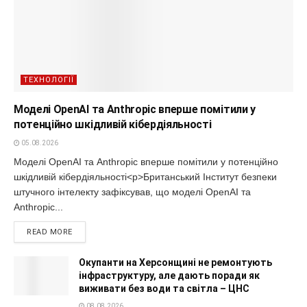
ТЕХНОЛОГІЇ
Моделі OpenAI та Anthropic вперше помітили у
потенційно шкідливій кібердіяльності
05.08.2026
Моделі OpenAI та Anthropic вперше помітили у потенційно
шкідливій кібердіяльності<p>Британський Інститут безпеки
штучного інтелекту зафіксував, що моделі OpenAI та
Anthropic...
READ MORE
Окупанти на Херсонщині не ремонтують
інфраструктуру, але дають поради як
виживати без води та світла – ЦНС
08.08.2026