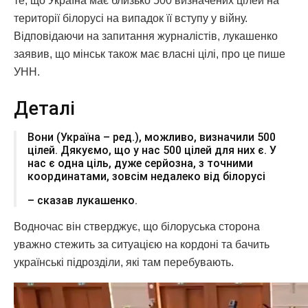
те, що Україна має близько 500 визначених цілей на
території білорусі на випадок її вступу у війну.
Відповідаючи на запитання журналістів, лукашенко
заявив, що мінськ також має власні цілі, про це пише
УНН.
Деталі
Вони (Україна – ред.), можливо, визначили 500
цілей. Дякуємо, що у нас 500 цілей для них є. У
нас є одна ціль, дуже серйозна, з точними
координатами, зовсім недалеко від білорусі
– сказав лукашенко.
Водночас він стверджує, що білоруська сторона
уважно стежить за ситуацією на кордоні та бачить
українські підрозділи, які там перебувають.