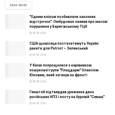
READ MORE
"Одним кліком позбавляли законних
відстрочок": Омбудсман заявив про масові
порушення у Берегівському ТЦК
08.08.2026
США щомісяця постачатимуть Україні
ракети для Patriot – Зеленський
08.08.2026
У Києві попрощалися з керівником
пошукової групи "Плацдарм" Олексієм
Юковим, який загинув на фронті
08.08.2026
Генштаб підтвердив ураження двох
російських НПЗ і посту на буровій "Сиваш"
08.08.2026