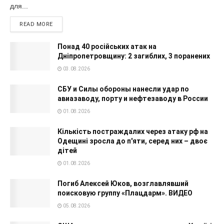
для...
READ MORE
Понад 40 російських атак на
Дніпропетровщину: 2 загиблих, 3 поранених
03.08.2026
СБУ и Силы обороны нанесли удар по
авиазаводу, порту и нефтезаводу в России
01.08.2026
Кількість постраждалих через атаку рф на
Одещині зросла до п'яти, серед них – двоє
дітей
01.08.2026
Погиб Алексей Юков, возглавлявший
поисковую группу «Плацдарм». ВИДЕО
05.08.2026