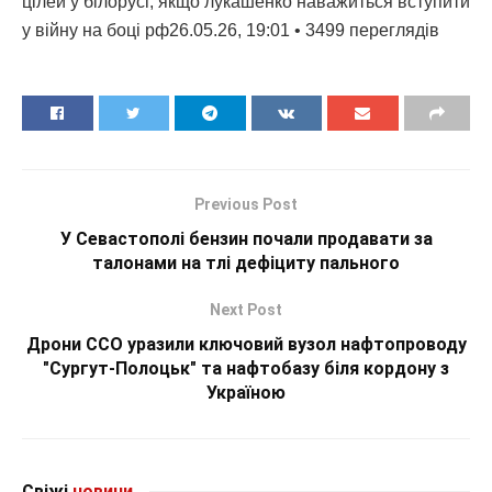
цілей у білорусі, якщо лукашенко наважиться вступити
у війну на боці рф26.05.26, 19:01 • 3499 переглядiв
Previous Post
У Севастополі бензин почали продавати за
талонами на тлі дефіциту пального
Next Post
Дрони ССО уразили ключовий вузол нафтопроводу
"Сургут-Полоцьк" та нафтобазу біля кордону з
Україною
Свіжі
новини