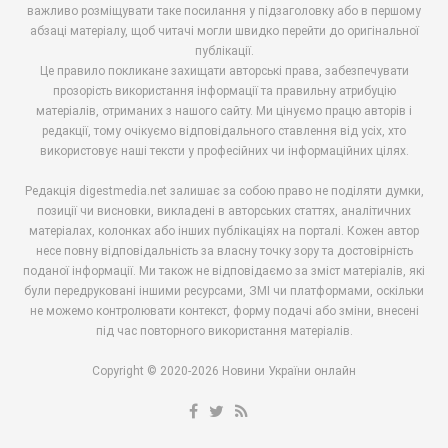
важливо розміщувати таке посилання у підзаголовку або в першому
абзаці матеріалу, щоб читачі могли швидко перейти до оригінальної
публікації.
Це правило покликане захищати авторські права, забезпечувати
прозорість використання інформації та правильну атрибуцію
матеріалів, отриманих з нашого сайту. Ми цінуємо працю авторів і
редакції, тому очікуємо відповідального ставлення від усіх, хто
використовує наші тексти у професійних чи інформаційних цілях.
Редакція digestmedia.net залишає за собою право не поділяти думки,
позиції чи висновки, викладені в авторських статтях, аналітичних
матеріалах, колонках або інших публікаціях на порталі. Кожен автор
несе повну відповідальність за власну точку зору та достовірність
поданої інформації. Ми також не відповідаємо за зміст матеріалів, які
були передруковані іншими ресурсами, ЗМІ чи платформами, оскільки
не можемо контролювати контекст, форму подачі або зміни, внесені
під час повторного використання матеріалів.
Copyright © 2020-2026 Новини України онлайн