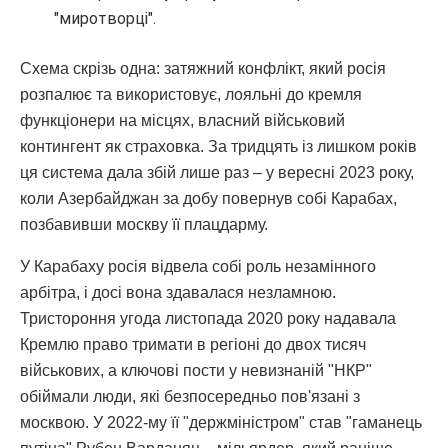
"миротворці".
Схема скрізь одна: затяжний конфлікт, який росія
розпалює та використовує, лояльні до кремля
функціонери на місцях, власний військовий
контингент як страховка. За тридцять із лишком років
ця система дала збій лише раз – у вересні 2023 року,
коли Азербайджан за добу повернув собі Карабах,
позбавивши москву її плацдарму.
У Карабаху росія відвела собі роль незамінного
арбітра, і досі вона здавалася незламною.
Тристороння угода листопада 2020 року надавала
Кремлю право тримати в регіоні до двох тисяч
військових, а ключові пости у невизнаній "НКР"
обіймали люди, які безпосередньо пов'язані з
москвою. У 2022-му її "держміністром" став "гаманець