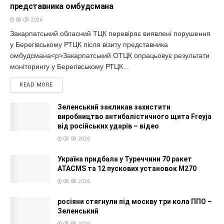
представника омбудсмана
08.08.2026
Закарпатський обласний ТЦК перевіряє виявлені порушення
у Берегівському РТЦК після візиту представника
омбудсмана<p>Закарпатський ОТЦК опрацьовує результати
моніторингу у Берегівському РТЦК...
READ MORE
Зеленський закликав захистити
виробництво антибалістичного щита Freyja
від російських ударів – відео
08.08.2026
Україна придбала у Туреччини 70 ракет
ATACMS та 12 пускових установок M270
08.08.2026
росіяни стягнули під москву три кола ППО –
Зеленський
08.08.2026