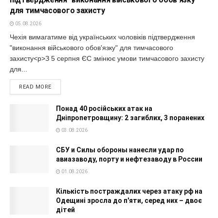
для тимчасового захисту
05.08.2026
Чехія вимагатиме від українських чоловіків підтвердження
"виконання військового обов'язку" для тимчасового
захисту<p>З 5 серпня ЄС змінює умови тимчасового захисту
для...
READ MORE
Понад 40 російських атак на
Дніпропетровщину: 2 загиблих, 3 поранених
03.08.2026
СБУ и Силы обороны нанесли удар по
авиазаводу, порту и нефтезаводу в России
01.08.2026
Кількість постраждалих через атаку рф на
Одещині зросла до п'яти, серед них – двоє
дітей