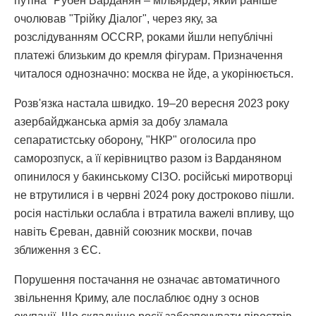
путіна" Рубен Варданян – мільярдер, який раніше
очолював "Трійку Діалог", через яку, за
розслідуванням OCCRP, роками йшли непублічні
платежі близьким до кремля фігурам. Призначення
читалося однозначно: москва не йде, а укорінюється.
Розв'язка настала швидко. 19–20 вересня 2023 року
азербайджанська армія за добу зламала
сепаратистську оборону, "НКР" оголосила про
саморозпуск, а її керівництво разом із Варданяном
опинилося у бакинському СІЗО. російські миротворці
не втрутилися і в червні 2024 року достроково пішли.
росія настільки ослабла і втратила важелі впливу, що
навіть Єреван, давній союзник москви, почав
зближення з ЄС.
Порушення постачання не означає автоматичного
звільнення Криму, але послаблює одну з основ