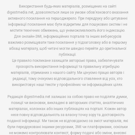
Використання будь-яких матеріалів, розміщених на сайті
digestmedia.net, дозволяється лише за умови обов’язкового вказання
активного посилання на першоджерело. При передруку або цитуванні
інформації посилання має бути відкритим для пошукових систем і не
містити технічних обмежень, що унеможливлюють його індексацію.
Для онлайн-ЗМІ, інформаційних порталів та інших веб-ресурсів
важливо розміщувати таке посилання у підзаголовку або в першому
абзаці матеріалу, щоб читачі могли швидко перейти до оригінальної
публікації.
Це правило покликане захищати авторські права, забезпечувати
прозорість використання інформації та правильну атрибуцію
матеріалів, отриманих з нашого сайту. Ми цінуємо працю авторів і
редакції, тому очікуємо відповідального ставлення від усіх, хто
використовує наші тексти у професійних чи інформаційних цілях.
Редакція digestmedia.net залишає за собою право не поділяти думки,
позиції чи висновки, викладені в авторських статтях, аналітичних
матеріалах, колонках або інших публікаціях на порталі. Кожен автор
несе повну відповідальність за власну точку зору та достовірність
поданої інформації. Ми також не відповідаємо за зміст матеріалів, які
були передруковані іншими ресурсами, ЗМІ чи платформами, оскільки
не можемо контролювати контекст, форму подачі або зміни, внесені