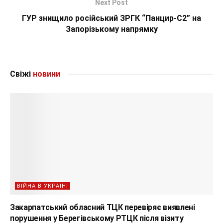
Next Post
ГУР знищило російський ЗРГК “Панцир-С2” на
Запорізькому напрямку
Свіжі
новини
ВІЙНА В УКРАЇНІ
Закарпатський обласний ТЦК перевіряє виявлені
порушення у Берегівському РТЦК після візиту