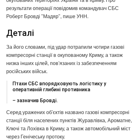
окупованих територіях України та в Криму. Про
результати операції повідомив командувач СБС
Роберт Бровді "Мадяр", пише УНН.
Деталі
За його словами, під удар потрапили чотири газові
компресорні станції в окупованому Криму, а також
низка інших цілей, пов'язаних із забезпеченням
російських військ.
Птахи СБС впорядковують логістику у
оперативній глибині противника
– зазначив Бровді.
Серед уражених об'єктів названо газові компресорні
станції біля населених пунктів Журавлівка, Ароматне,
Ключі та Лохівка в Криму, а також автомобільний міст
через Генічеську протоку.