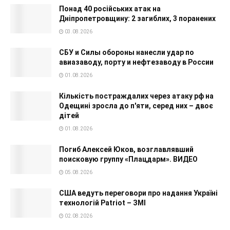
Понад 40 російських атак на
Дніпропетровщину: 2 загиблих, 3 поранених
03.08.2026
СБУ и Силы обороны нанесли удар по
авиазаводу, порту и нефтезаводу в России
01.08.2026
Кількість постраждалих через атаку рф на
Одещині зросла до п'яти, серед них – двоє
дітей
01.08.2026
Погиб Алексей Юков, возглавлявший
поисковую группу «Плацдарм». ВИДЕО
05.08.2026
США ведуть переговори про надання Україні
технологій Patriot – ЗМІ
02.08.2026