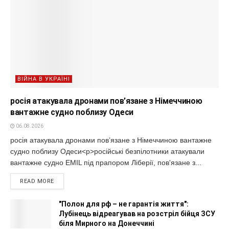
ВІЙНА В УКРАЇНІ
росія атакувала дронами пов’язане з Німеччиною
вантажне судно поблизу Одеси
06.08.2026
росія атакувала дронами пов’язане з Німеччиною вантажне
судно поблизу Одеси<p>російські безпілотники атакували
вантажне судно EMIL під прапором Ліберії, пов'язане з...
READ MORE
"Полон для рф – не гарантія життя":
Лубінець відреагував на розстріл бійця ЗСУ
біля Мирного на Донеччині