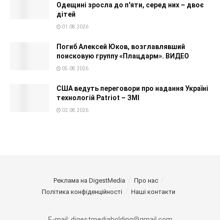
Одещині зросла до п'яти, серед них – двоє
дітей
01.08.2026
Погиб Алексей Юков, возглавлявший
поисковую группу «Плацдарм». ВИДЕО
05.08.2026
США ведуть переговори про надання Україні
технологій Patriot – ЗМІ
02.08.2026
Реклама на DigestMedia
Про нас
Політика конфіденційності
Наші контакти
E-mail: digestmediaholding@gmail.com