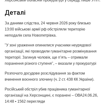
Херсонській обласній прокуратурі у середу, пише УНН.
Деталі
За даними слідства, 24 червня 2026 року близько
13:00 військові армії рф обстріляли територію
неподалік села Новопетрівка.
"У зоні ураження опинилися учасники неурядової
організації, які проводили гуманітарне розмінування
території. Загинув чоловік, ще п’ять – отримали
поранення різного ступеня", – вказали у прокуратурі
Розпочато досудове розслідування за фактом
вчинення воєнного злочину (ч. 2 ст. 438 КК України).
Російський обстріл убив працівника гуманітарної
організації на Херсонщині, є поранені – ОВА24.06.26,
14:48 • 1562 перегляди