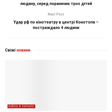
людину, серед поранених троє дітей
Next Post
Удар рф по кінотеатру в центрі Конотопа –
постраждало 4 людини
Свіжі
новини
ВІЙНА В УКРАЇНІ