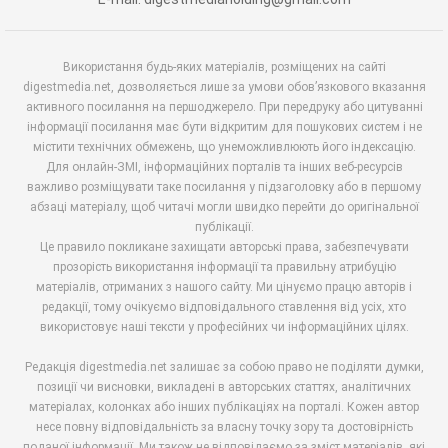
Використання будь-яких матеріалів, розміщених на сайті
digestmedia.net, дозволяється лише за умови обов’язкового вказання
активного посилання на першоджерело. При передруку або цитуванні
інформації посилання має бути відкритим для пошукових систем і не
містити технічних обмежень, що унеможливлюють його індексацію.
Для онлайн-ЗМІ, інформаційних порталів та інших веб-ресурсів
важливо розміщувати таке посилання у підзаголовку або в першому
абзаці матеріалу, щоб читачі могли швидко перейти до оригінальної
публікації.
Це правило покликане захищати авторські права, забезпечувати
прозорість використання інформації та правильну атрибуцію
матеріалів, отриманих з нашого сайту. Ми цінуємо працю авторів і
редакції, тому очікуємо відповідального ставлення від усіх, хто
використовує наші тексти у професійних чи інформаційних цілях.
Редакція digestmedia.net залишає за собою право не поділяти думки,
позиції чи висновки, викладені в авторських статтях, аналітичних
матеріалах, колонках або інших публікаціях на порталі. Кожен автор
несе повну відповідальність за власну точку зору та достовірність
поданої інформації. Ми також не відповідаємо за зміст матеріалів, які