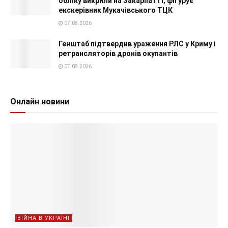
обліку викрили на Закарпатті, фігурує
екскерівник Мукачівського ТЦК
07.08.2026
Генштаб підтвердив ураження РЛС у Криму і
ретрансляторів дронів окупантів
07.08.2026
Онлайн новини
ВІЙНА В УКРАЇНІ