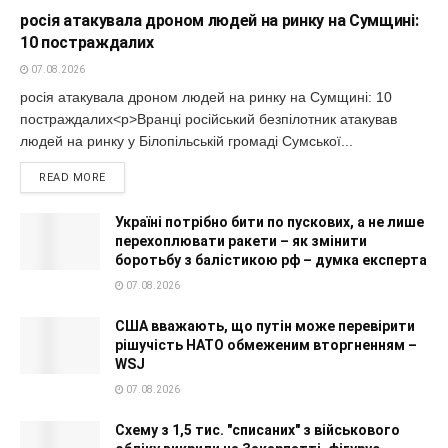
росія атакувала дроном людей на ринку на Сумщині:
10 постраждалих
07.08.2026
росія атакувала дроном людей на ринку на Сумщині: 10
постраждалих<p>Вранці російський безпілотник атакував
людей на ринку у Білопільській громаді Сумської...
READ MORE
Україні потрібно бити по пускових, а не лише
перехоплювати ракети – як змінити
боротьбу з балістикою рф – думка експерта
07.08.2026
США вважають, що путін може перевірити
рішучість НАТО обмеженим вторгненням –
WSJ
07.08.2026
Схему з 1,5 тис. "списаних" з військового